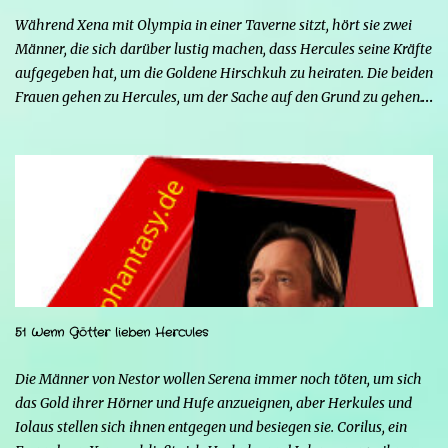
Während Xena mit Olympia in einer Taverne sitzt, hört sie zwei
Männer, die sich darüber lustig machen, dass Hercules seine Kräfte
aufgegeben hat, um die Goldene Hirschkuh zu heiraten. Die beiden
Frauen gehen zu Hercules, um der Sache auf den Grund zu gehen.
Tatsächlich handelt es sich bei den beiden Männern um Mars und
Strife. Serena ist glücklich mit ihrem neuen Leben als Mensch,
denn nun kann sie nicht nur die Frau von Hercules sein, sondern
endlich auch Menschen berühren, ohne sich zu verwandeln. Mars
ist immer noch wütend auf Hercules, weil er Xena davon
überzeugt hat, nicht mehr seine Kämpferin sein zu wollen, und
nun steht sein Racheplan kurz vor der Vollendung. Einige Männer
im Dorf belästigen Serena, also stellt sich Hercules seiner Frau zur
Seite, um sie zu verteidigen, aber ohne seine Kräfte fällt es ihm
51 Wenn Götter lieben Hercules
schwerer, sich zu behaupten, und er riskiert sogar, zu sterben.
Glücklicherweise greift Iolao ein und hilft ihm, sie zu besiegen.
Die Männer von Nestor wollen Serena immer noch töten, um sich
Strife schürt mit seinen Kräften die Wut von...
das Gold ihrer Hörner und Hufe anzueignen, aber Herkules und
Iolaus stellen sich ihnen entgegen und besiegen sie. Corilus, ein