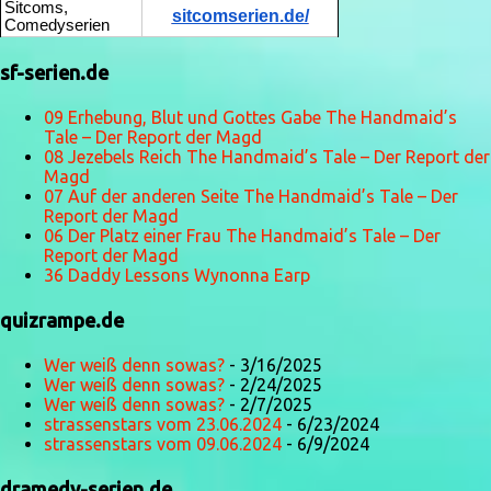
Sitcoms,
sitcomserien.de/
Comedyserien
sf-serien.de
09 Erhebung, Blut und Gottes Gabe The Handmaid’s
Tale – Der Report der Magd
08 Jezebels Reich The Handmaid’s Tale – Der Report der
Magd
07 Auf der anderen Seite The Handmaid’s Tale – Der
Report der Magd
06 Der Platz einer Frau The Handmaid’s Tale – Der
Report der Magd
36 Daddy Lessons Wynonna Earp
quizrampe.de
Wer weiß denn sowas?
- 3/16/2025
Wer weiß denn sowas?
- 2/24/2025
Wer weiß denn sowas?
- 2/7/2025
strassenstars vom 23.06.2024
- 6/23/2024
strassenstars vom 09.06.2024
- 6/9/2024
dramedy-serien.de