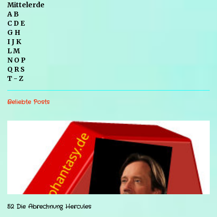
Mittelerde
A B
C D E
G H
I J K
L M
N O P
Q R S
T - Z
Beliebte Posts
52 Die Abrechnung Hercules