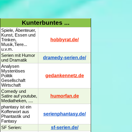
Kunterbuntes ...
Spiele, Ábenteuer,
Kunst, Essen und
hobbyrat.de/
Trinken,
Musik,Tiere...
u.v.m.
Serien mit Humor
dramedy-serien.de/
und Dramatik
Analysen
Mysteriöses
gedankennetz.de
Politik
Gesellschaft
Wirtschaft
Comedy und
humorfan.de
Satire auf youtube,
Mediatheken, ....
phantasy ist ein
Kofferwort aus
serienphantasy.de/
Phantastik und
Fantasy
sf-serien.de/
SF Serien: