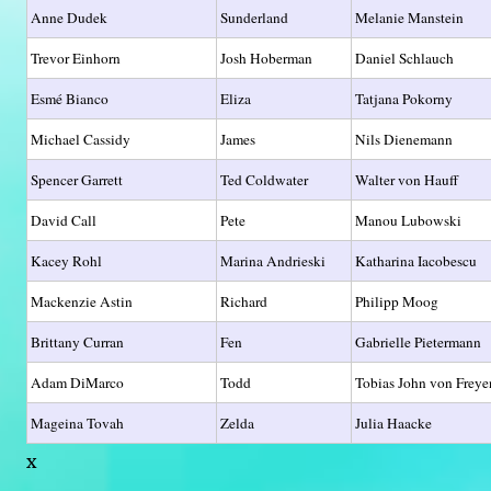
Anne Dudek
Sunderland
Melanie Manstein
Trevor Einhorn
Josh Hoberman
Daniel Schlauch
Esmé Bianco
Eliza
Tatjana Pokorny
Michael Cassidy
James
Nils Dienemann
Spencer Garrett
Ted Coldwater
Walter von Hauff
David Call
Pete
Manou Lubowski
Kacey Rohl
Marina Andrieski
Katharina Iacobescu
Mackenzie Astin
Richard
Philipp Moog
Brittany Curran
Fen
Gabrielle Pietermann
Adam DiMarco
Todd
Tobias John von Frey
Mageina Tovah
Zelda
Julia Haacke
x