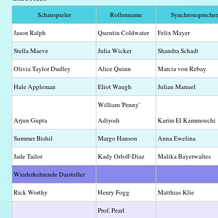
Schauspieler
Rollenname
Synchronsprecher
Jason Ralph
Quentin Coldwater
Felix Mayer
Stella Maeve
Julia Wicker
Shandra Schadt
Olivia Taylor Dudley
Alice Quinn
Marcia von Rebay
Hale Appleman
Eliot Waugh
Julian Manuel
William 'Penny'
Arjun Gupta
Adiyodi
Karim El Kammouchi
Summer Bishil
Margo Hanson
Anna Ewelina
Jade Tailor
Kady Orloff-Diaz
Malika Bayerwaltes
Wiederkehrende Darsteller
Rick Worthy
Henry Fogg
Matthias Klie
Prof. Pearl