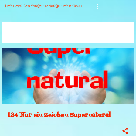
DER HERR DER RINGE: DIE RINGE DER MACHT
Es werden Posts vom April, 2025 angezeigt.
ALLE ANZEIGEN
P
o
s
t
s
124 Nur ein Zeichen Supernatural