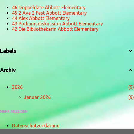
46 Doppeldate Abbott Elementary
45 2 Ava 2 Fest Abbott Elementary
44 Alex Abbott Elementary
43 Podiumsdiskussion Abbott Elementary
42 Die Bibliothekarin Abbott Elementary
Labels
Archiv
2026
9
Januar 2026
9
MEHR ANZEIGEN
2025
211
Dezember 2025
4
Datenschutzerklärung
Disclaimer/Nutzungsbedingungen
November 2025
3