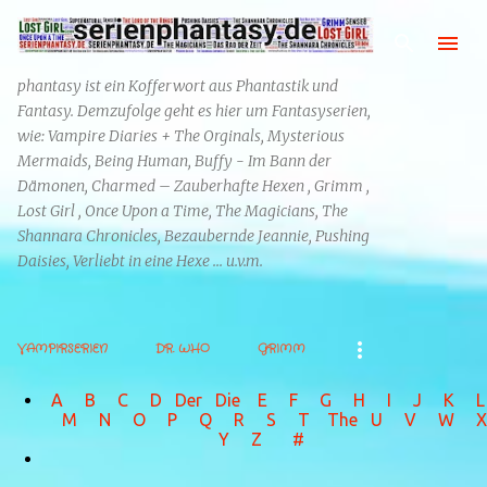
Direkt zum Hauptbereich
phantasy ist ein Kofferwort aus Phantastik und
Fantasy. Demzufolge geht es hier um Fantasyserien,
wie: Vampire Diaries + The Orginals, Mysterious
Mermaids, Being Human, Buffy - Im Bann der
Dämonen, Charmed – Zauberhafte Hexen , Grimm ,
Lost Girl , Once Upon a Time, The Magicians, The
Shannara Chronicles, Bezaubernde Jeannie, Pushing
Daisies, Verliebt in eine Hexe ... u.v.m.
VAMPIRSERIEN
DR. WHO
GRIMM
A
B
C
D
Der
Die
E
F
G
H
I J
K
L
M
N
O
P Q
R
S
T
The
U V
W X
Y
Z
#