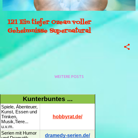
121 Ein tiefer Ozean voller
Geheimnisse Supernatural
WEITERE POSTS
Kunterbuntes ...
Spiele, Ábenteuer,
Kunst, Essen und
hobbyrat.de/
Trinken,
Musik,Tiere...
u.v.m.
Serien mit Humor
dramedy-serien.de/