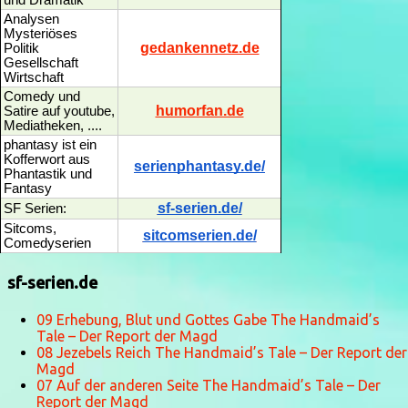
und Dramatik
Analysen
Mysteriöses
gedankennetz.de
Politik
Gesellschaft
Wirtschaft
Comedy und
humorfan.de
Satire auf youtube,
Mediatheken, ....
phantasy ist ein
Kofferwort aus
serienphantasy.de/
Phantastik und
Fantasy
sf-serien.de/
SF Serien:
Sitcoms,
sitcomserien.de/
Comedyserien
sf-serien.de
09 Erhebung, Blut und Gottes Gabe The Handmaid’s
Tale – Der Report der Magd
08 Jezebels Reich The Handmaid’s Tale – Der Report der
Magd
07 Auf der anderen Seite The Handmaid’s Tale – Der
Report der Magd