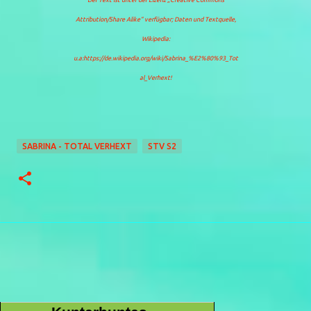
Der Text ist unter der Lizenz
„Creative Commons
Attribution/Share Alike“
verfügbar; Daten und Textquelle,
Wikipedia:
u.a:https://de.wikipedia.org/wiki/Sabrina_%E2%80%93_Tot
al_Verhext!
SABRINA - TOTAL VERHEXT
STV S2