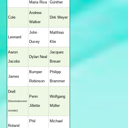
Maria Riva
Günther
Andrew
Cole
Dirk Meyer
Walker
John
Matthias
Leonard
Ducey
Klie
Aaron
Jacques
Dylan Neal
Jacobs
Breuer
Bumper
Philipp
James
Robinson
Brammer
Drell
Penn
Wolfgang
(Hexenratsvorsi
Jillette
Müller
tzender)
Phil
Michael
Roland