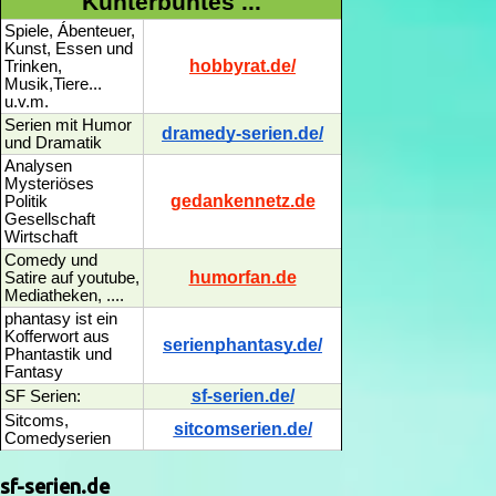
Kunterbuntes ...
Spiele, Ábenteuer,
Kunst, Essen und
hobbyrat.de/
Trinken,
Musik,Tiere...
u.v.m.
Serien mit Humor
dramedy-serien.de/
und Dramatik
Analysen
Mysteriöses
gedankennetz.de
Politik
Gesellschaft
Wirtschaft
Comedy und
humorfan.de
Satire auf youtube,
Mediatheken, ....
phantasy ist ein
Kofferwort aus
serienphantasy.de/
Phantastik und
Fantasy
sf-serien.de/
SF Serien:
Sitcoms,
sitcomserien.de/
Comedyserien
sf-serien.de