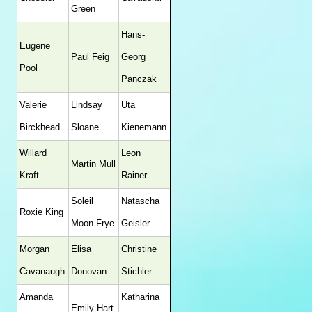
Green
Hans-
Eugene
Paul Feig
Georg
Pool
Panczak
Valerie
Lindsay
Uta
Birckhead
Sloane
Kienemann
Willard
Leon
Martin Mull
Kraft
Rainer
Soleil
Natascha
Roxie King
Moon Frye
Geisler
Morgan
Elisa
Christine
Cavanaugh
Donovan
Stichler
Amanda
Katharina
Emily Hart