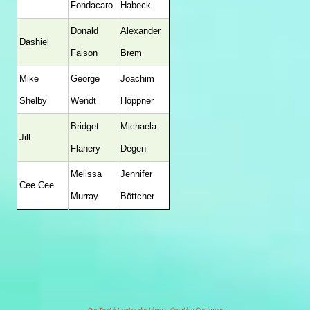
Fondacaro
Habeck
Donald
Alexander
Dashiel
Faison
Brem
Mike
George
Joachim
Shelby
Wendt
Höppner
Bridget
Michaela
Jill
Flanery
Degen
Melissa
Jennifer
Cee Cee
Murray
Böttcher