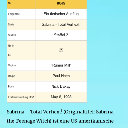
#049
Nr
Ein tierischer Ausflug
Folgentitel
Sabrina - Total Verhext!
Serie
Staffel 2
Staffel
Nr. in
25
St.
"Rumor Mill"
Orginal
Paul Hoen
Regie
Nick Bakay
Buch
May 8, 1998
Erstaus­strahlung USA
Sabrina – Total Verhext! (Originaltitel: Sabrina,
the Teenage Witch) ist eine US-amerikanische