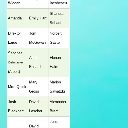
Wiccan
Iacobescu
Shandra
Amanda
Emily Hart
Schadt
Direktor
Tom
Norbert
Larue
McGowan
Gastell
Sabrinas
Alimi
Florian
Quizmaster
Ballard
Halm
(Albert)
Mary
Marion
Mrs. Quick
Gross
Sawatzki
Josh
David
Alexander
Blackhart
Lascher
Brem
Jens-
David