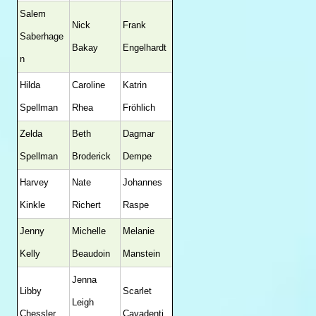
Salem
Nick
Frank
Saberhage
Bakay
Engelhardt
n
Hilda
Caroline
Katrin
Spellman
Rhea
Fröhlich
Zelda
Beth
Dagmar
Spellman
Broderick
Dempe
Harvey
Nate
Johannes
Kinkle
Richert
Raspe
Jenny
Michelle
Melanie
Kelly
Beaudoin
Manstein
Jenna
Libby
Scarlet
Leigh
Chessler
Cavadenti