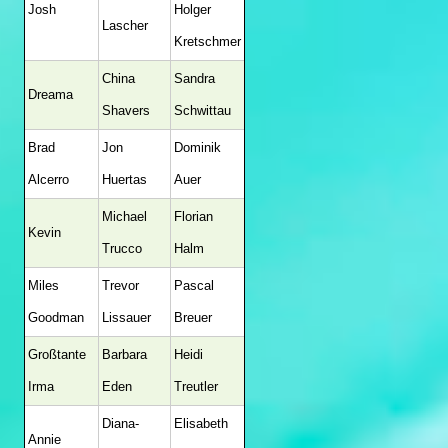
Josh
Holger
Lascher
Kretschmer
China
Sandra
Dreama
Shavers
Schwittau
Brad
Jon
Dominik
Alcerro
Huertas
Auer
Michael
Florian
Kevin
Trucco
Halm
Miles
Trevor
Pascal
Goodman
Lissauer
Breuer
Großtante
Barbara
Heidi
Irma
Eden
Treutler
Diana-
Elisabeth
Annie