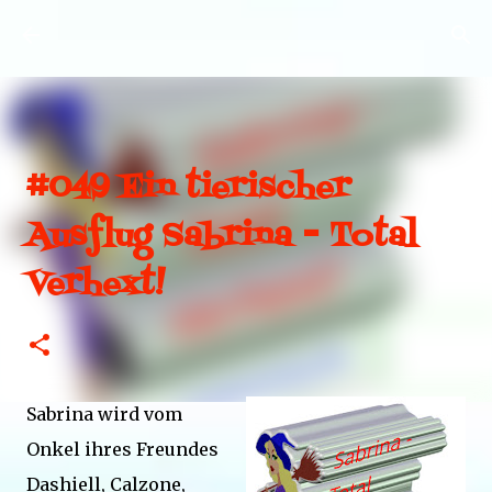
Direkt zum Hauptbereich
#049 Ein tierischer
Ausflug Sabrina - Total
Verhext!
Sabrina wird vom
Onkel ihres Freundes
Dashiell, Calzone,