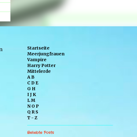
Startseite
n
Meerjungfrauen
Vampire
Harry Potter
Mittelerde
A B
C D E
G H
I J K
L M
N O P
Q R S
T - Z
Beliebte Posts