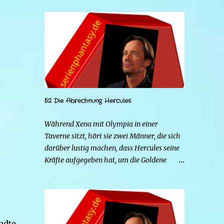
52 Die Abrechnung Hercules
Während Xena mit Olympia in einer
Taverne sitzt, hört sie zwei Männer, die sich
darüber lustig machen, dass Hercules seine
Kräfte aufgegeben hat, um die Goldene
Hirschkuh zu heiraten. Die beiden Frauen
gehen zu Hercules, um der Sache auf den
Grund zu gehen. Tatsächlich handelt es sich
bei den beiden Männern um Mars und Strife.
Serena ist glücklich mit ihrem neuen Leben
ndte