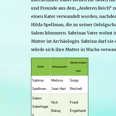
und Freunde aus dem „Anderen Reich“ zur
einen Kater verwandelt worden, nachdem 
Hilda Spellman, die zu seiner Gefolgsch
Salem kümmern. Sabrinas Vater wohnt im
Mutter ist Archäologin. Sabrina darf sie 
würde sich ihre Mutter in Wachs verwan
Synchronspre
Rolle
Schauspieler
cher
Sabrina
Melissa
Sonja
Spellman
Joan Hart
Reichelt
Salem
Nick
Frank
Saberhage
Bakay
Engelhardt
n