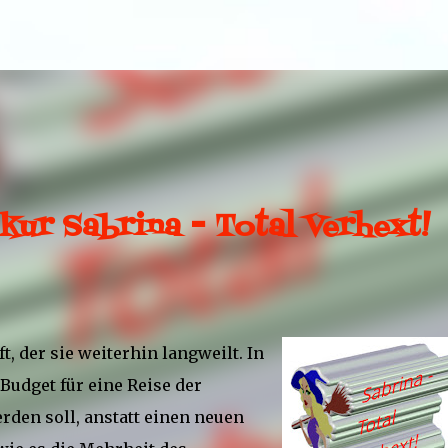
Direkt zum Hauptbereich
kur Sabrina - Total Verhext!
t, der sie weiterhin langweilt. In
 Budget für eine Reise der
den soll, anstatt einen neuen