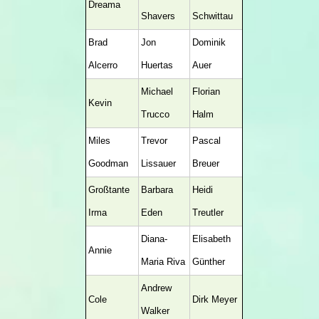
Dreama
Shavers
Schwittau
Brad
Jon
Dominik
Alcerro
Huertas
Auer
Michael
Florian
Kevin
Trucco
Halm
Miles
Trevor
Pascal
Goodman
Lissauer
Breuer
Großtante
Barbara
Heidi
Irma
Eden
Treutler
Diana-
Elisabeth
Annie
Maria Riva
Günther
Andrew
Cole
Dirk Meyer
Walker