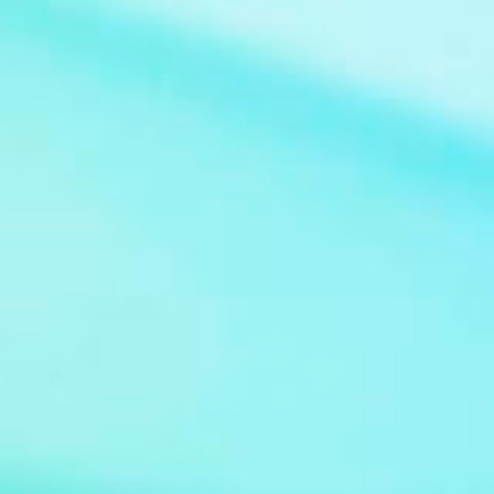
Claudio Guzman Drehbuch Sidney Sheldon
Sender deutschsprachige Erstausstrahlung
Sat.1 Serie Bezaubernde Jeannie (im
Original: I Dream of Jeannie) Bild: Jeannie at
Supanova Pop Culture Expo 2011 Von Eva
Rinaldi - Flickr, CC BY-SA 2.0,
https://commons.wikimedia.org/w/index.ph
p?curid=36974583 De...