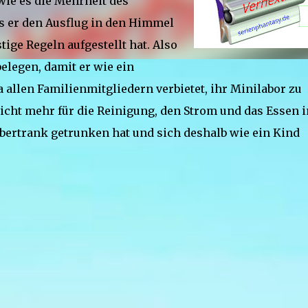
wie es die Mehrheit des
ss er den Ausflug in den Himmel
stige Regeln aufgestellt hat. Also
belegen, damit er wie ein
 allen Familienmitgliedern verbietet, ihr Minilabor zu
 nicht mehr für die Reinigung, den Strom und das Essen i
ubertrank getrunken hat und sich deshalb wie ein Kind