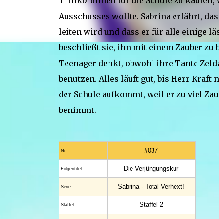
Trinkbrunnen für die Schule zu kaufen, 
Ausschusses wollte. Sabrina erfährt, da
leiten wird und dass er für alle einige lä
beschließt sie, ihn mit einem Zauber zu 
Teenager denkt, obwohl ihre Tante Zelda
benutzen. Alles läuft gut, bis Herr Kraft
der Schule aufkommt, weil er zu viel Za
benimmt.
#037
Nr
Die Verjüngungskur
Folgentitel
Sabrina - Total Verhext!
Serie
Staffel 2
Staffel