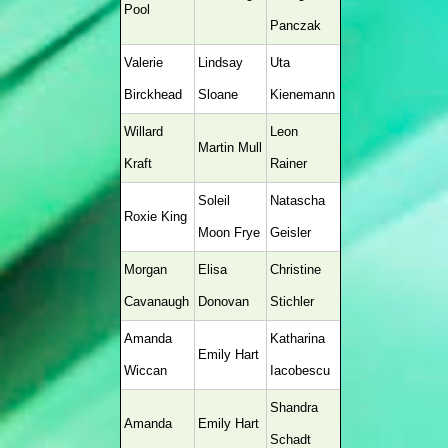
Pool
Panczak
Valerie
Lindsay
Uta
Birckhead
Sloane
Kienemann
Willard
Leon
Martin Mull
Kraft
Rainer
Soleil
Natascha
Roxie King
Moon Frye
Geisler
Morgan
Elisa
Christine
Cavanaugh
Donovan
Stichler
Amanda
Katharina
Emily Hart
Wiccan
Iacobescu
Shandra
Amanda
Emily Hart
Schadt