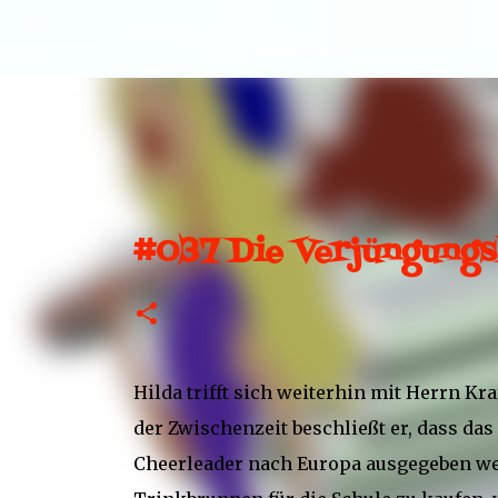
#037 Die Verjüngungs
Hilda trifft sich weiterhin mit Herrn Kraf
der Zwischenzeit beschließt er, dass das
Cheerleader nach Europa ausgegeben wer