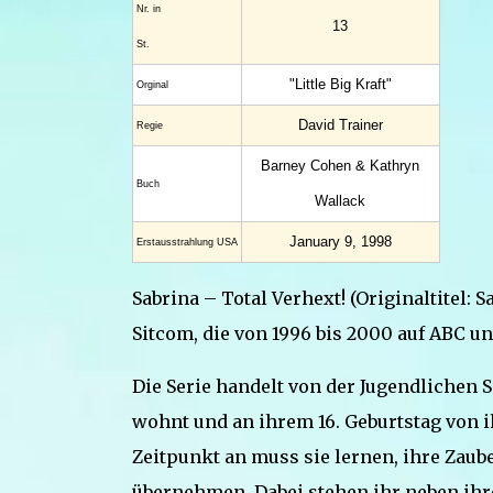
Nr. in
13
St.
"Little Big Kraft"
Orginal
David Trainer
Regie
Barney Cohen & Kathryn
Buch
Wallack
January 9, 1998
Erstaus­strahlung USA
Sabrina – Total Verhext! (Originaltitel:
Sitcom, die von 1996 bis 2000 auf ABC un
Die Serie handelt von der Jugendlichen S
wohnt und an ihrem 16. Geburtstag von ih
Zeitpunkt an muss sie lernen, ihre Zaub
übernehmen. Dabei stehen ihr neben ihr