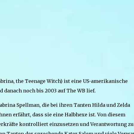
 Sabrina, the Teenage Witch) ist eine US-amerikanische
d danach noch bis 2003 auf The WB lief.
abrina Spellman, die bei ihren Tanten Hilda und Zelda
nen erfährt, dass sie eine Halbhexe ist. Von diesem
erkräfte kontrolliert einzusetzen und Verantwortung zu
en Tanten der sprechende Kater Salem und viele Verwa