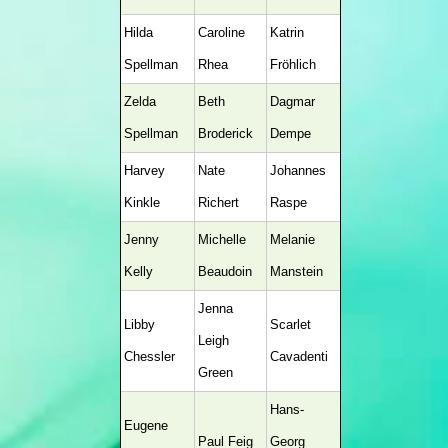
Hilda
Caroline
Katrin
Spellman
Rhea
Fröhlich
Zelda
Beth
Dagmar
Spellman
Broderick
Dempe
Harvey
Nate
Johannes
Kinkle
Richert
Raspe
Jenny
Michelle
Melanie
Kelly
Beaudoin
Manstein
Jenna
Libby
Scarlet
Leigh
Chessler
Cavadenti
Green
Hans-
Eugene
Paul Feig
Georg