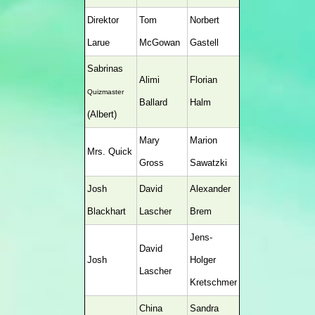
Direktor
Tom
Norbert
Larue
McGowan
Gastell
Sabrinas
Alimi
Florian
Quizmaster
Ballard
Halm
(Albert)
Mary
Marion
Mrs. Quick
Gross
Sawatzki
Josh
David
Alexander
Blackhart
Lascher
Brem
Jens-
David
Josh
Holger
Lascher
Kretschmer
China
Sandra