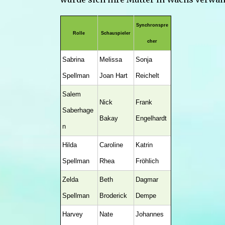
Synchronspre
Rolle
Schauspieler
cher
Sabrina
Melissa
Sonja
Spellman
Joan Hart
Reichelt
Salem
Nick
Frank
Saberhage
Bakay
Engelhardt
n
Hilda
Caroline
Katrin
Spellman
Rhea
Fröhlich
Zelda
Beth
Dagmar
Spellman
Broderick
Dempe
Harvey
Nate
Johannes