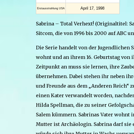
April 17, 1998
Erstaus­strahlung USA
Sabrina – Total Verhext! (Originaltitel:
Sitcom, die von 1996 bis 2000 auf ABC un
Die Serie handelt von der Jugendlichen S
wohnt und an ihrem 16. Geburtstag von ih
Zeitpunkt an muss sie lernen, ihre Zaub
übernehmen. Dabei stehen ihr neben ihr
und Freunde aus dem „Anderen Reich“ zur
einen Kater verwandelt worden, nachdem 
Hilda Spellman, die zu seiner Gefolgsch
Salem kümmern. Sabrinas Vater wohnt im
Mutter ist Archäologin. Sabrina darf sie 
würde sich ihre Mutter in Wachs verwan