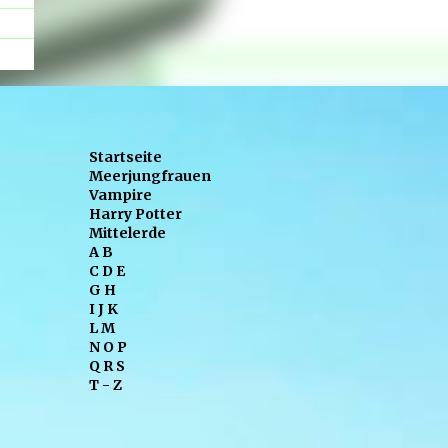
Startseite
Meerjungfrauen
Vampire
Harry Potter
Mittelerde
A B
C D E
G H
I J K
L M
N O P
Q R S
T - Z