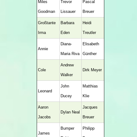
Miles
Trevor
Pascal
Goodman
Lissauer
Breuer
Großtante
Barbara
Heidi
Irma
Eden
Treutler
Diana-
Elisabeth
Annie
Maria Riva
Günther
Andrew
Cole
Dirk Meyer
Walker
John
Matthias
Leonard
Ducey
Klie
Aaron
Jacques
Dylan Neal
Jacobs
Breuer
Bumper
Philipp
James