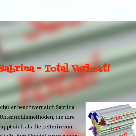
Direkt zum Hauptbereich
abrina - Total Verhext!
Schüler beschwert sich Sabrina
 Unterrichtsmethoden, die ihre
uppt sich als die Leiterin von