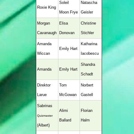
Soleil
Natascha
Roxie King
Moon Frye
Geisler
Morgan
Elisa
Christine
Cavanaugh
Donovan
Stichler
Amanda
Katharina
Emily Hart
Wiccan
Iacobescu
Shandra
Amanda
Emily Hart
Schadt
Direktor
Tom
Norbert
Larue
McGowan
Gastell
Sabrinas
Alimi
Florian
Quizmaster
Ballard
Halm
(Albert)