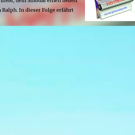
hließt, dem Sinodal einen neuen
alph. In dieser Folge erfährt