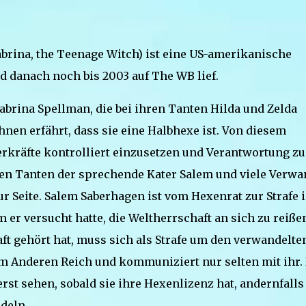
 Sabrina, the Teenage Witch) ist eine US-amerikanische
d danach noch bis 2003 auf The WB lief.
abrina Spellman, die bei ihren Tanten Hilda und Zelda
nen erfährt, dass sie eine Halbhexe ist. Von diesem
erkräfte kontrolliert einzusetzen und Verantwortung zu
en Tanten der sprechende Kater Salem und viele Verwa
 Seite. Salem Saberhagen ist vom Hexenrat zur Strafe 
er versucht hatte, die Weltherrschaft an sich zu reiße
aft gehört hat, muss sich als Strafe um den verwandelte
 Anderen Reich und kommuniziert nur selten mit ihr. 
erst sehen, sobald sie ihre Hexenlizenz hat, andernfalls
deln.