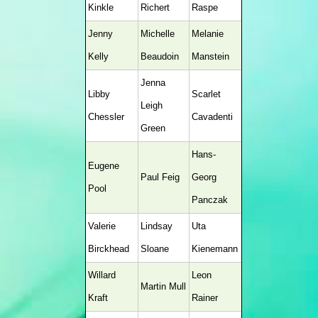
Kinkle
Richert
Raspe
Jenny
Michelle
Melanie
Kelly
Beaudoin
Manstein
Jenna
Libby
Scarlet
Leigh
Chessler
Cavadenti
Green
Hans-
Eugene
Paul Feig
Georg
Pool
Panczak
Valerie
Lindsay
Uta
Birckhead
Sloane
Kienemann
Willard
Leon
Martin Mull
Kraft
Rainer