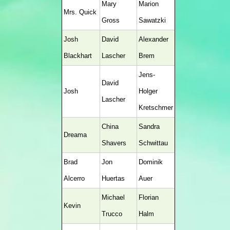
Mary
Marion
Mrs. Quick
Gross
Sawatzki
Josh
David
Alexander
Blackhart
Lascher
Brem
Jens-
David
Josh
Holger
Lascher
Kretschmer
China
Sandra
Dreama
Shavers
Schwittau
Brad
Jon
Dominik
Alcerro
Huertas
Auer
Michael
Florian
Kevin
Trucco
Halm