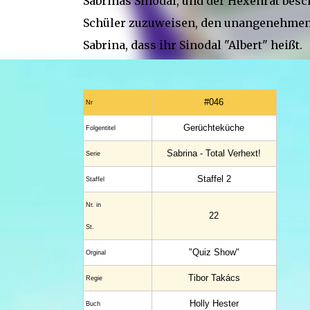
Sabrinas Sinodal, und der Hexenrat besc
Schüler zuzuweisen, den unangenehmen R
Sabrina, dass ihr Sinodal "Albert" heißt.
#046
Nr
Gerüchteküche
Folgentitel
Sabrina - Total Verhext!
Serie
Staffel 2
Staffel
Nr. in
22
St.
"Quiz Show"
Orginal
Tibor Takács
Regie
Holly Hester
Buch