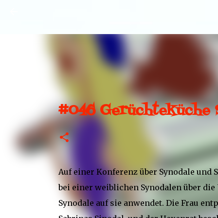
#046 Gerüchteküche S
Auf einer Konferenz über Synodale und 
bei einer weiblichen Synodalen über die
Synodale auf sie anwendet. Die Frau entp