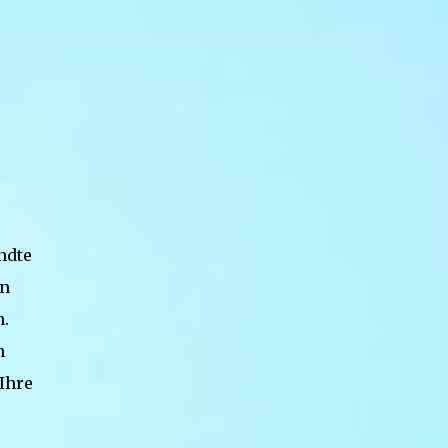
ndte
in
n.
n
Ihre