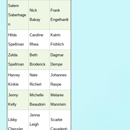
Salem
Nick
Frank
Saberhage
Bakay
Engelhardt
n
Hilda
Caroline
Katrin
Spellman
Rhea
Fröhlich
Zelda
Beth
Dagmar
Spellman
Broderick
Dempe
Harvey
Nate
Johannes
Kinkle
Richert
Raspe
Jenny
Michelle
Melanie
Kelly
Beaudoin
Manstein
Jenna
Libby
Scarlet
Leigh
Chessler
Cavadenti