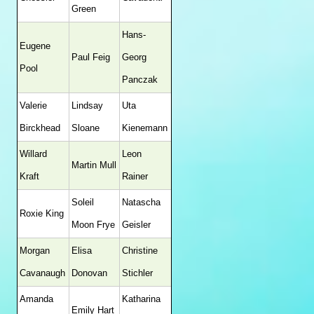
Green
Hans-
Eugene
Paul Feig
Georg
Pool
Panczak
Valerie
Lindsay
Uta
Birckhead
Sloane
Kienemann
Willard
Leon
Martin Mull
Kraft
Rainer
Soleil
Natascha
Roxie King
Moon Frye
Geisler
Morgan
Elisa
Christine
Cavanaugh
Donovan
Stichler
Amanda
Katharina
Emily Hart