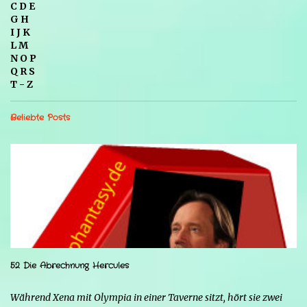
C D E
G H
I J K
L M
N O P
Q R S
T - Z
Beliebte Posts
52 Die Abrechnung Hercules
Während Xena mit Olympia in einer Taverne sitzt, hört sie zwei