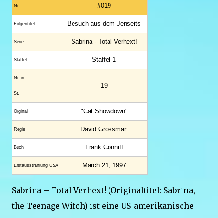
#019
Nr
Besuch aus dem Jenseits
Folgentitel
Sabrina - Total Verhext!
Serie
Staffel 1
Staffel
Nr. in
19
St.
"Cat Showdown"
Orginal
David Grossman
Regie
Frank Conniff
Buch
March 21, 1997
Erstaus­strahlung USA
Sabrina – Total Verhext! (Originaltitel: Sabrina,
the Teenage Witch) ist eine US-amerikanische