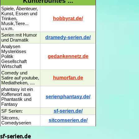
Kunterbuntes ...
Spiele, Ábenteuer,
Kunst, Essen und
hobbyrat.de/
Trinken,
Musik,Tiere...
u.v.m.
Serien mit Humor
dramedy-serien.de/
und Dramatik
Analysen
Mysteriöses
gedankennetz.de
Politik
Gesellschaft
Wirtschaft
Comedy und
humorfan.de
Satire auf youtube,
Mediatheken, ....
phantasy ist ein
Kofferwort aus
serienphantasy.de/
Phantastik und
Fantasy
sf-serien.de/
SF Serien:
Sitcoms,
sitcomserien.de/
Comedyserien
sf-serien.de