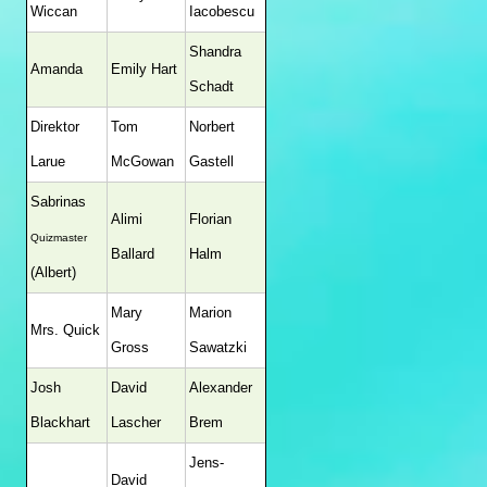
Wiccan
Iacobescu
Shandra
Amanda
Emily Hart
Schadt
Direktor
Tom
Norbert
Larue
McGowan
Gastell
Sabrinas
Alimi
Florian
Quizmaster
Ballard
Halm
(Albert)
Mary
Marion
Mrs. Quick
Gross
Sawatzki
Josh
David
Alexander
Blackhart
Lascher
Brem
Jens-
David