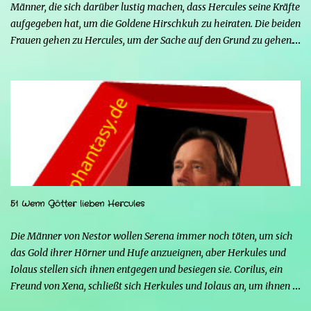
Männer, die sich darüber lustig machen, dass Hercules seine Kräfte
aufgegeben hat, um die Goldene Hirschkuh zu heiraten. Die beiden
Frauen gehen zu Hercules, um der Sache auf den Grund zu gehen.
Tatsächlich handelt es sich bei den beiden Männern um Mars und
Strife. Serena ist glücklich mit ihrem neuen Leben als Mensch,
denn nun kann sie nicht nur die Frau von Hercules sein, sondern
endlich auch Menschen berühren, ohne sich zu verwandeln. Mars
ist immer noch wütend auf Hercules, weil er Xena davon
überzeugt hat, nicht mehr seine Kämpferin sein zu wollen, und
nun steht sein Racheplan kurz vor der Vollendung. Einige Männer
im Dorf belästigen Serena, also stellt sich Hercules seiner Frau zur
Seite, um sie zu verteidigen, aber ohne seine Kräfte fällt es ihm
51 Wenn Götter lieben Hercules
schwerer, sich zu behaupten, und er riskiert sogar, zu sterben.
Glücklicherweise greift Iolao ein und hilft ihm, sie zu besiegen.
Die Männer von Nestor wollen Serena immer noch töten, um sich
Strife schürt mit seinen Kräften die Wut von...
das Gold ihrer Hörner und Hufe anzueignen, aber Herkules und
Iolaus stellen sich ihnen entgegen und besiegen sie. Corilus, ein
Freund von Xena, schließt sich Herkules und Iolaus an, um ihnen
zu helfen, aber die beiden sind nicht interessiert, da er, obwohl er