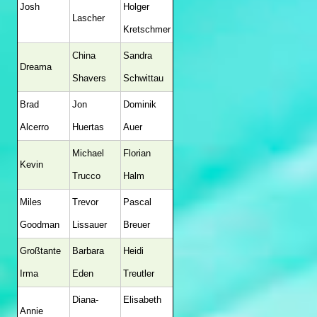
Josh
Holger
Lascher
Kretschmer
China
Sandra
Dreama
Shavers
Schwittau
Brad
Jon
Dominik
Alcerro
Huertas
Auer
Michael
Florian
Kevin
Trucco
Halm
Miles
Trevor
Pascal
Goodman
Lissauer
Breuer
Großtante
Barbara
Heidi
Irma
Eden
Treutler
Diana-
Elisabeth
Annie