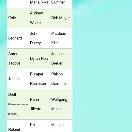
Maria Riva
Günther
Andrew
Cole
Dirk Meyer
Walker
John
Matthias
Leonard
Ducey
Klie
Aaron
Jacques
Dylan Neal
Jacobs
Breuer
Bumper
Philipp
James
Robinson
Brammer
Drell
Penn
Wolfgang
(Hexenratsvorsi
Jillette
Müller
tzender)
Phil
Michael
Roland