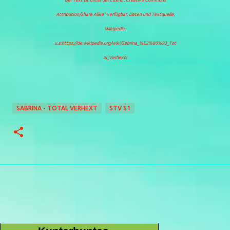
Der Text ist unter der Lizenz
„Creative Commons
Attribution/Share Alike“
verfügbar; Daten und Textquelle,
Wikipedia:
u.a:https://de.wikipedia.org/wiki/Sabrina_%E2%80%93_Tot
al_Verhext!
SABRINA - TOTAL VERHEXT
STV S1