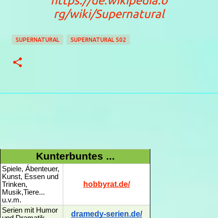
https://de.wikipedia.o
rg/wiki/Supernatural
SUPERNATURAL
SUPERNATURAL S02
Kunterbuntes ...
Spiele, Ábenteuer,
Kunst, Essen und
hobbyrat.de/
Trinken,
Musik,Tiere...
u.v.m.
Serien mit Humor
dramedy-serien.de/