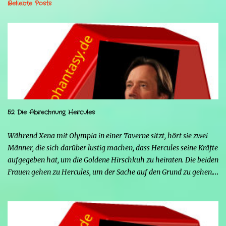
Beliebte Posts
52 Die Abrechnung Hercules
Während Xena mit Olympia in einer Taverne sitzt, hört sie zwei
Männer, die sich darüber lustig machen, dass Hercules seine Kräfte
aufgegeben hat, um die Goldene Hirschkuh zu heiraten. Die beiden
Frauen gehen zu Hercules, um der Sache auf den Grund zu gehen.
Tatsächlich handelt es sich bei den beiden Männern um Mars und
Strife. Serena ist glücklich mit ihrem neuen Leben als Mensch,
denn nun kann sie nicht nur die Frau von Hercules sein, sondern
endlich auch Menschen berühren, ohne sich zu verwandeln. Mars