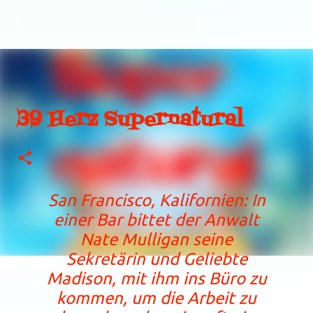
Direkt zum Hauptbereich
39 Herz Supernatural
San Francisco, Kalifornien: In
einer Bar bittet der Anwalt
Nate Mulligan seine
Sekretärin und Geliebte
Madison, mit ihm ins Büro zu
kommen, um die Arbeit zu