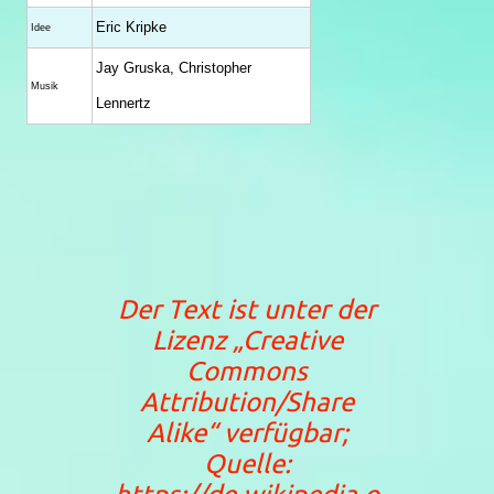
Eric Kripke
Idee
Jay Gruska, Christopher
Musik
Lennertz
Der Text ist unter der
Lizenz
„Creative
Commons
Attribution/Share
Alike“
verfügbar;
Quelle: