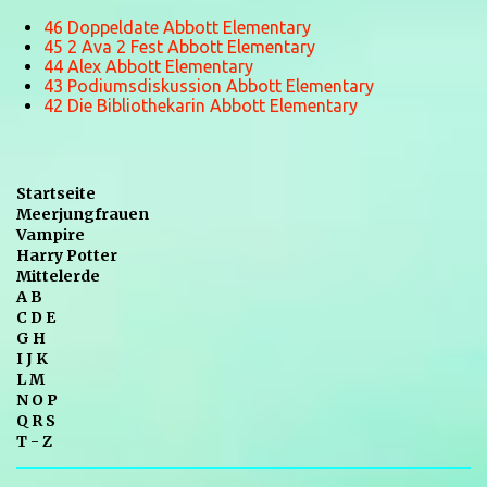
46 Doppeldate Abbott Elementary
45 2 Ava 2 Fest Abbott Elementary
44 Alex Abbott Elementary
43 Podiumsdiskussion Abbott Elementary
42 Die Bibliothekarin Abbott Elementary
Startseite
Meerjungfrauen
Vampire
Harry Potter
Mittelerde
A B
C D E
G H
I J K
L M
N O P
Q R S
T - Z