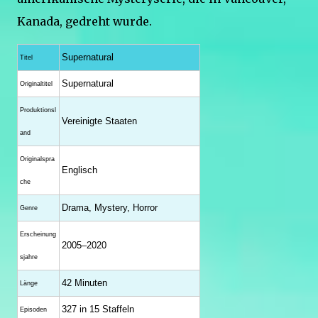
Kanada, gedreht wurde.
Supernatural
Titel
Supernatural
Originaltitel
Produktionsl
Vereinigte Staaten
and
Originalspra
Englisch
che
Drama, Mystery, Horror
Genre
Erscheinung
2005–2020
sjahre
42 Minuten
Länge
327 in 15 Staffeln
Episoden