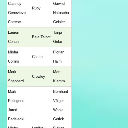
Cassidy
Gawlich
Ruby
Genevieve
Natascha
Cortese
Geisler
Lauren
Tanja
Bela Talbot
Cohan
Geke
Misha
Florian
Castiel
Collins
Halm
Mark
Matti
Crowley
Sheppard
Klemm
Mark
Bernhard
Pellegrino
Völger
Jared
Wanja
Padalecki
Gerick