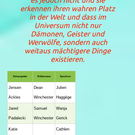
es jedoch nicht und sie
erkennen ihren wahren Platz
in der Welt und dass im
Universum nicht nur
Dämonen, Geister und
Werwölfe, sondern auch
weitaus mächtigere Dinge
existieren.
Schauspieler
Rollenname
Synchron
Jensen
Dean
Julien
Ackles
Winchester
Haggège
Jared
Samuel
Wanja
Padalecki
Winchester
Gerick
Katie
Cathlen