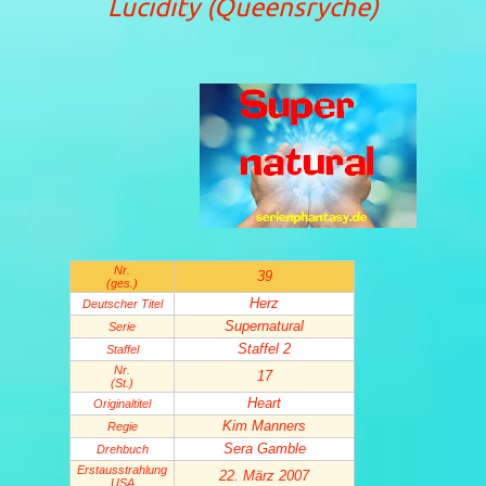
Lucidity (Queensrÿche)
Nr.
39
(ges.)
Herz
Deutscher Titel
Supernatural
Serie
Staffel 2
Staffel
Nr.
17
(St.)
Heart
Original­titel
Kim Manners
Regie
Sera Gamble
Drehbuch
Erstaus­strahlung
22. März 2007
USA