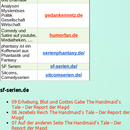
und Dramatik
Analysen
Mysteriöses
gedankennetz.de
Politik
Gesellschaft
Wirtschaft
Comedy und
humorfan.de
Satire auf youtube,
Mediatheken, ....
phantasy ist ein
Kofferwort aus
serienphantasy.de/
Phantastik und
Fantasy
sf-serien.de/
SF Serien:
Sitcoms,
sitcomserien.de/
Comedyserien
sf-serien.de
09 Erhebung, Blut und Gottes Gabe The Handmaid’s
Tale – Der Report der Magd
08 Jezebels Reich The Handmaid’s Tale – Der Report der
Magd
07 Auf der anderen Seite The Handmaid’s Tale – Der
Report der Magd