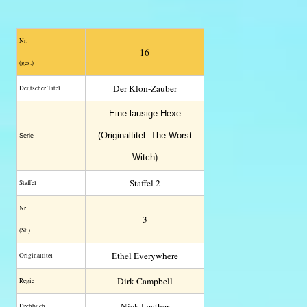
Nr.
16
(ges.)
Der Klon-Zauber
Deutscher Titel
Eine lausige Hexe
(Originaltitel: The Worst
Serie
Witch)
Staffel 2
Staffel
Nr.
3
(St.)
Ethel Everywhere
Original­titel
Dirk Campbell
Regie
Nick Leather
Drehbuch