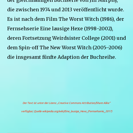
der gleichnamigen Buchserie von Jill Murphy,
die zwischen 1974 und 2013 veröffentlicht wurde.
Es ist nach dem Film The Worst Witch (1986), der
Fernsehserie Eine lausige Hexe (1998–2002),
deren Fortsetzung Weirdsister College (2001) und
dem Spin-off The New Worst Witch (2005–2006)
die insgesamt fünfte Adaption der Buchreihe.
Der Text ist unter der Lizenz
„Creative Commons Attribution/Share Alike“
verfügbar; Quelle wikipedia.org/wiki/Eine_lausige_Hexe_(Fernsehserie,_2017)