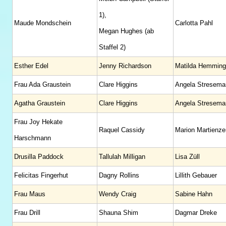
1),
Maude Mondschein
Carlotta Pahl
Megan Hughes (ab
Staffel 2)
Esther Edel
Jenny Richardson
Matilda Hemming
Frau Ada Graustein
Clare Higgins
Angela Stresema
Agatha Graustein
Clare Higgins
Angela Stresema
Frau Joy Hekate
Raquel Cassidy
Marion Martienze
Harschmann
Drusilla Paddock
Tallulah Milligan
Lisa Züll
Felicitas Fingerhut
Dagny Rollins
Lillith Gebauer
Frau Maus
Wendy Craig
Sabine Hahn
Frau Drill
Shauna Shim
Dagmar Dreke