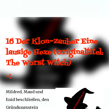
Direkt zum Hauptbereich
16 Der Klon-Zauber Eine
lausige Hexe (Originaltitel:
The Worst Witch)
Mildred, Maud und
Enid beschließen, den
Gründungsstein