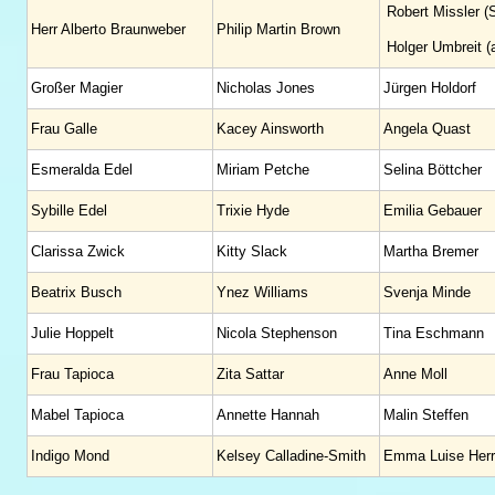
Robert Missler (S
Herr Alberto Braunweber
Philip Martin Brown
Holger Umbreit (a
Großer Magier
Nicholas Jones
Jürgen Holdorf
Frau Galle
Kacey Ainsworth
Angela Quast
Esmeralda Edel
Miriam Petche
Selina Böttcher
Sybille Edel
Trixie Hyde
Emilia Gebauer
Clarissa Zwick
Kitty Slack
Martha Bremer
Beatrix Busch
Ynez Williams
Svenja Minde
Julie Hoppelt
Nicola Stephenson
Tina Eschmann
Frau Tapioca
Zita Sattar
Anne Moll
Mabel Tapioca
Annette Hannah
Malin Steffen
Indigo Mond
Kelsey Calladine-Smith
Emma Luise Her