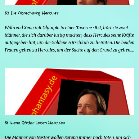
52 Die Abrechnung Hercules
Während Xena mit Olympia in einer Taverne sitzt, hört sie zwei
Männer, die sich darüber lustig machen, dass Hercules seine Kräfte
aufgegeben hat, um die Goldene Hirschkuh zu heiraten. Die beiden
Frauen gehen zu Hercules, um der Sache auf den Grund zu gehen.
Tatsächlich handelt es sich bei den beiden Männern um Mars und
Strife. Serena ist glücklich mit ihrem neuen Leben als Mensch,
denn nun kann sie nicht nur die Frau von Hercules sein, sondern
endlich auch Menschen berühren, ohne sich zu verwandeln. Mars
ist immer noch wütend auf Hercules, weil er Xena davon
überzeugt hat, nicht mehr seine Kämpferin sein zu wollen, und
nun steht sein Racheplan kurz vor der Vollendung. Einige Männer
im Dorf belästigen Serena, also stellt sich Hercules seiner Frau zur
Seite, um sie zu verteidigen, aber ohne seine Kräfte fällt es ihm
51 Wenn Götter lieben Hercules
schwerer, sich zu behaupten, und er riskiert sogar, zu sterben.
Glücklicherweise greift Iolao ein und hilft ihm, sie zu besiegen.
Die Männer von Nestor wollen Serena immer noch töten, um sich