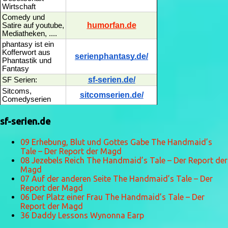
Wirtschaft
Comedy und
humorfan.de
Satire auf youtube,
Mediatheken, ....
phantasy ist ein
Kofferwort aus
serienphantasy.de/
Phantastik und
Fantasy
sf-serien.de/
SF Serien:
Sitcoms,
sitcomserien.de/
Comedyserien
sf-serien.de
09 Erhebung, Blut und Gottes Gabe The Handmaid’s
Tale – Der Report der Magd
08 Jezebels Reich The Handmaid’s Tale – Der Report der
Magd
07 Auf der anderen Seite The Handmaid’s Tale – Der
Report der Magd
06 Der Platz einer Frau The Handmaid’s Tale – Der
Report der Magd
36 Daddy Lessons Wynonna Earp