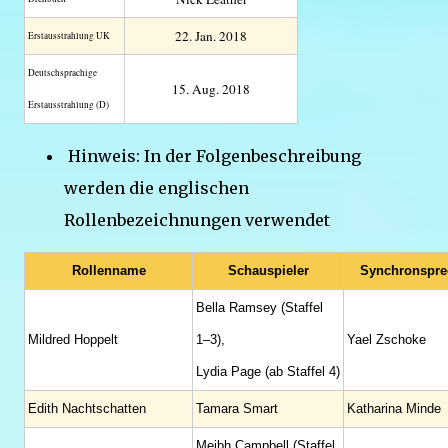
22. Jan. 2018
Erstaus­strahlung UK
Deutsch­sprachige
15. Aug. 2018
Erstaus­strahlung (D)
Hinweis: In der Folgenbeschreibung
werden die englischen
Rollenbezeichnungen verwendet
Rollenname
Schauspieler
Synchronspre
Bella Ramsey (Staffel
Mildred Hoppelt
1–3),
Yael Zschoke
Lydia Page (ab Staffel 4)
Edith Nachtschatten
Tamara Smart
Katharina Minde
Meibh Campbell (Staffel