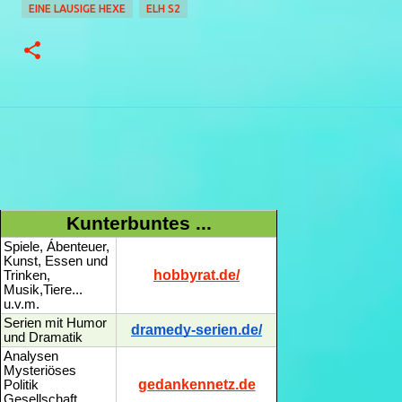
EINE LAUSIGE HEXE
ELH S2
Kunterbuntes ...
Spiele, Ábenteuer,
Kunst, Essen und
hobbyrat.de/
Trinken,
Musik,Tiere...
u.v.m.
Serien mit Humor
dramedy-serien.de/
und Dramatik
Analysen
Mysteriöses
gedankennetz.de
Politik
Gesellschaft