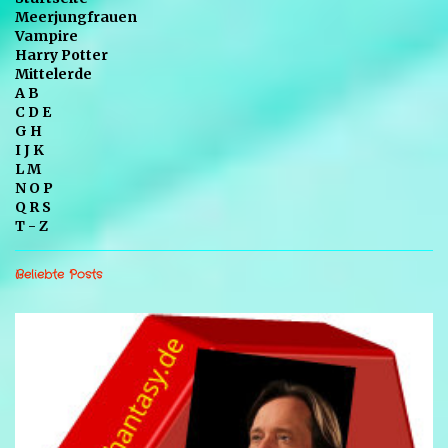
Meerjungfrauen
Vampire
Harry Potter
Mittelerde
A B
C D E
G H
I J K
L M
N O P
Q R S
T - Z
Beliebte Posts