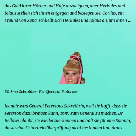
Strife schürt mit seinen Kräften die Wut von...
das Gold ihrer Hörner und Hufe anzueignen, aber Herkules und
Iolaus stellen sich ihnen entgegen und besiegen sie. Corilus, ein
Freund von Xena, schließt sich Herkules und Iolaus an, um ihnen
zu helfen, aber die beiden sind nicht interessiert, da er, obwohl er
sich als großer Krieger ausgibt, nur ein Störfaktor ist. Strife warnt
Mars, auch wenn dieser glaubt, dass Serena ihm treu ergeben sein
wird. Strife erinnert ihn daran, dass auch Xena in der
Vergangenheit seine Favoritin war, bis Herkules sie dazu brachte,
ihm den Rücken zu kehren, und dass wahrscheinlich auch Serena
Herkules ihm vorziehen wird. Herkules überrascht Serena mit
einem Schmuckstück und bittet sie, ihn zu heiraten, aber sie
braucht Zeit, um ihm eine Antwort zu geben. Sie kann nicht mit
56 Eine Sekretärin für General Peterson
Menschen in Kontakt bleiben, da sie sonst zur Goldenen Hirschkuh
würde, was ein Problem darstellen würde. Außerdem möchte sie
Jeannie wird General Petersons Sekretärin, weil sie hofft, dass sie
Mars nicht respektlos gegenübertreten. Herkules ma...
Peterson dazu bringen kann, Tony zum General zu machen. Dr.
Bellows glaubt, sie wiederzuerkennen und hält sie für eine Spionin,
da sie eine Sicherheitsüberprüfung nicht bestanden hat. Amos
Lincoln (Bing Russell) von der C.I.A. taucht auf, weil es nirgendwo