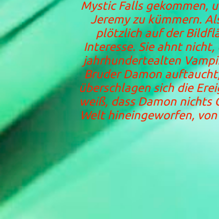
Mystic Falls gekommen, u
Jeremy zu kümmern. Als
plötzlich auf der Bildf
Interesse. Sie ahnt nicht,
jahrhundertealten Vampir
Bruder Damon auftaucht, 
überschlagen sich die Erei
weiß, dass Damon nichts Gu
Welt hineingeworfen, von 