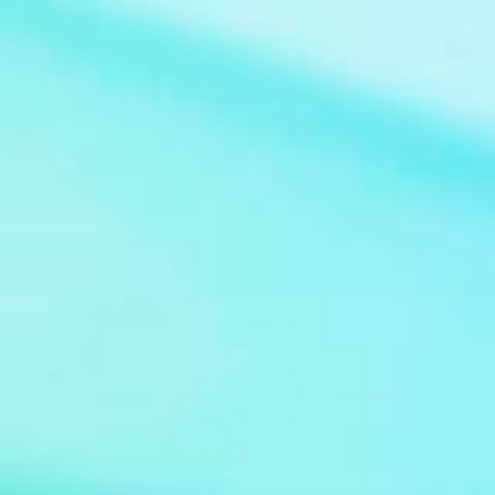
Claudio Guzman Drehbuch Sidney Sheldon
Sender deutschsprachige Erstausstrahlung
Sat.1 Serie Bezaubernde Jeannie (im
Original: I Dream of Jeannie) Bild: Jeannie at
Supanova Pop Culture Expo 2011 Von Eva
Rinaldi - Flickr, CC BY-SA 2.0,
https://commons.wikimedia.org/w/index.ph
p?curid=36974583 De...