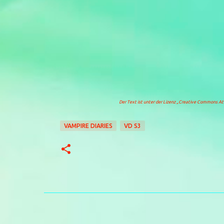
Der Text ist unter der Lizenz
„Creative Commons Attr
VAMPIRE DIARIES
VD S3