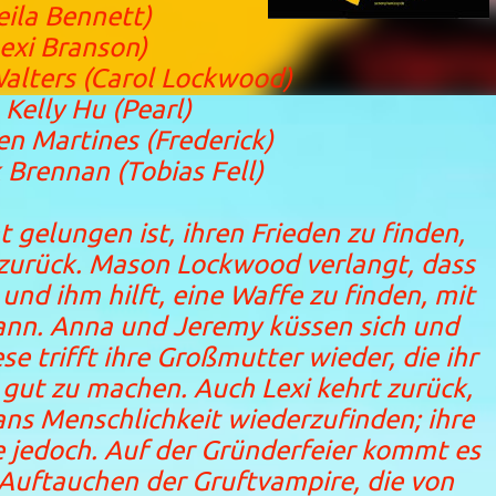
ila Bennett)
exi Branson)
lters (Carol Lockwood)
elly Hu (Pearl)
 Martines (Frederick)
rennan (Tobias Fell)
t gelungen ist, ihren Frieden zu finden,
 zurück. Mason Lockwood verlangt, dass
nd ihm hilft, eine Waffe zu finden, mit
kann. Anna und Jeremy küssen sich und
se trifft ihre Großmutter wieder, die ihr
r gut zu machen. Auch Lexi kehrt zurück,
ans Menschlichkeit wiederzufinden; ihre
 jedoch. Auf der Gründerfeier kommt es
Auftauchen der Gruftvampire, die von