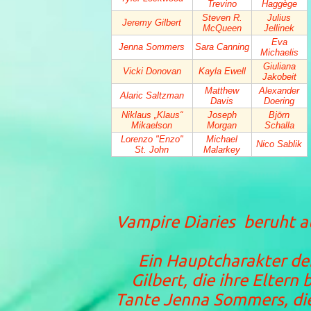
Trevino
Haggège
Steven R.
Julius
Jeremy Gilbert
McQueen
Jellinek
Eva
Jenna Sommers
Sara Canning
Michaelis
Giuliana
Vicki Donovan
Kayla Ewell
Jakobeit
Matthew
Alexander
Alaric Saltzman
Davis
Doering
Niklaus „Klaus“
Joseph
Björn
Mikaelson
Morgan
Schalla
Lorenzo "Enzo"
Michael
Nico Sablik
St. John
Malarkey
Vampire Diaries
beruht au
Ein Hauptcharakter der
Gilbert, die ihre Eltern
Tante Jenna Sommers, die