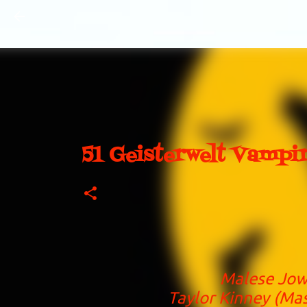
51 Geisterwelt Vampir
Malese Jow 
Taylor Kinney (Ma