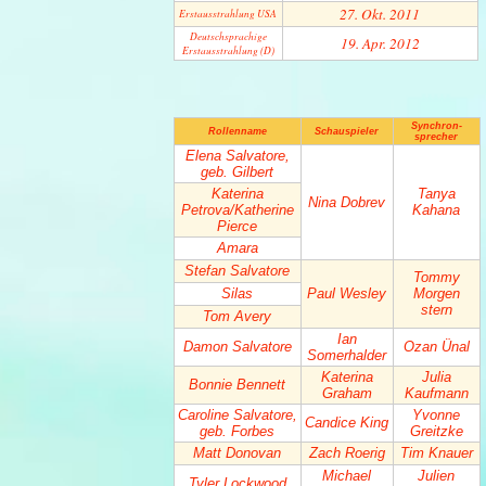
27. Okt. 2011
Erstaus­strahlung USA
Deutsch­sprachige
19. Apr. 2012
Erstaus­strahlung (D)
Synchron-
Rollenname
Schauspieler
sprecher
Elena Salvatore,
geb. Gilbert
Katerina
Tanya
Nina Dobrev
Petrova/Katherine
Kahana
Pierce
Amara
Stefan Salvatore
Tommy
Silas
Paul Wesley
Morgen
stern
Tom Avery
Ian
Damon Salvatore
Ozan Ünal
Somerhalder
Katerina
Julia
Bonnie Bennett
Graham
Kaufmann
Caroline Salvatore,
Yvonne
Candice King
geb. Forbes
Greitzke
Matt Donovan
Zach Roerig
Tim Knauer
Michael
Julien
Tyler Lockwood