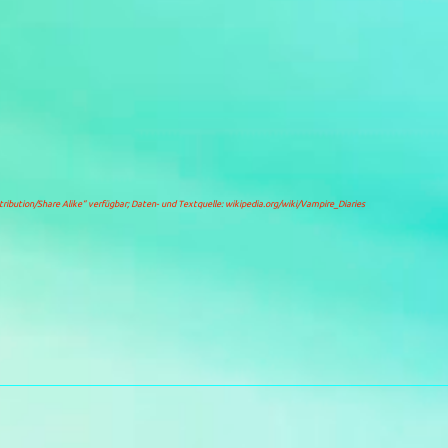
ibution/Share Alike“
verfügbar; Daten- und Textquelle: wikipedia.org/wiki/Vampire_Diaries