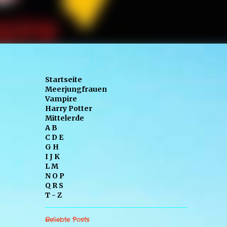
Startseite
Meerjungfrauen
Vampire
Harry Potter
Mittelerde
A B
C D E
G H
I J K
L M
N O P
Q R S
T - Z
Beliebte Posts