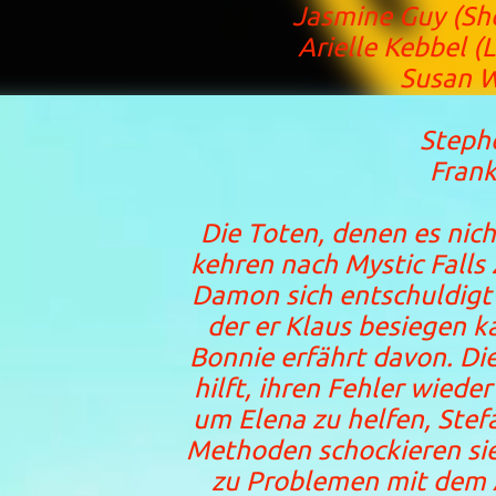
Jasmine Guy (She
Arielle Kebbel (L
Susan Wa
K
Stephen
Frank B
Die Toten, denen es nich
kehren nach Mystic Falls
Damon sich entschuldigt u
der er Klaus besiegen 
Bonnie erfährt davon. Die
hilft, ihren Fehler wiede
um Elena zu helfen, Stef
Methoden schockieren sie
zu Problemen mit dem 