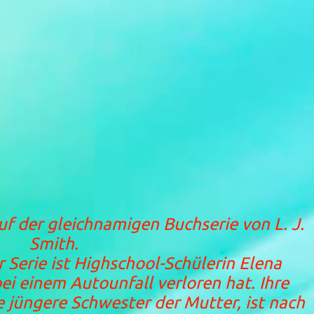
f der gleichnamigen Buchserie von L. J.
Smith.
 Serie ist Highschool-Schülerin Elena
 bei einem Autounfall verloren hat. Ihre
 jüngere Schwester der Mutter, ist nach