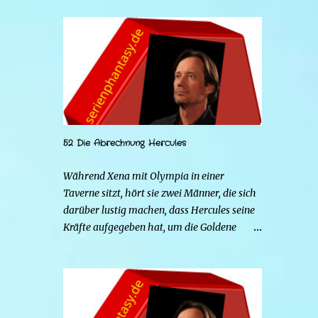
52 Die Abrechnung Hercules
Während Xena mit Olympia in einer
Taverne sitzt, hört sie zwei Männer, die sich
darüber lustig machen, dass Hercules seine
Kräfte aufgegeben hat, um die Goldene
Hirschkuh zu heiraten. Die beiden Frauen
gehen zu Hercules, um der Sache auf den
Grund zu gehen. Tatsächlich handelt es sich
bei den beiden Männern um Mars und Strife.
Serena ist glücklich mit ihrem neuen Leben