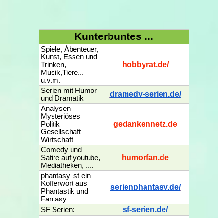
Kunterbuntes ...
Spiele, Ábenteuer,
Kunst, Essen und
hobbyrat.de/
Trinken,
Musik,Tiere...
u.v.m.
Serien mit Humor
dramedy-serien.de/
und Dramatik
Analysen
Mysteriöses
gedankennetz.de
Politik
Gesellschaft
Wirtschaft
Comedy und
humorfan.de
Satire auf youtube,
Mediatheken, ....
phantasy ist ein
Kofferwort aus
serienphantasy.de/
Phantastik und
Fantasy
sf-serien.de/
SF Serien: