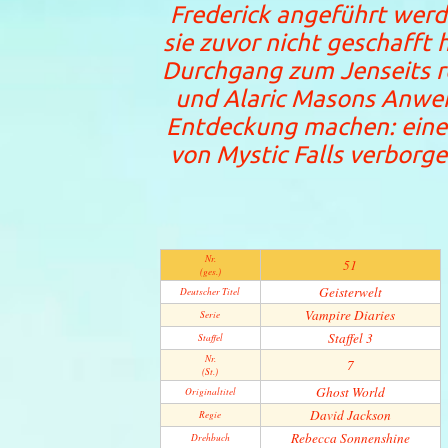
Frederick angeführt werd
sie zuvor nicht geschafft 
Durchgang zum Jenseits r
und Alaric Masons Anwei
Entdeckung machen: eine
von Mystic Falls verbor
Nr.
51
(ges.)
Geisterwelt
Deutscher Titel
Vampire Diaries
Serie
Staffel 3
Staffel
Nr.
7
(St.)
Ghost World
Original­titel
David Jackson
Regie
Rebecca Sonnenshine
Drehbuch