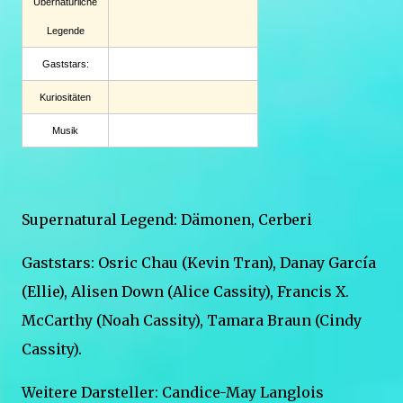
Übernatürliche
Legende
Gaststars:
Kuriositäten
Musik
Supernatural Legend: Dämonen, Cerberi
Gaststars: Osric Chau (Kevin Tran), Danay García
(Ellie), Alisen Down (Alice Cassity), Francis X.
McCarthy (Noah Cassity), Tamara Braun (Cindy
Cassity).
Weitere Darsteller: Candice-May Langlois