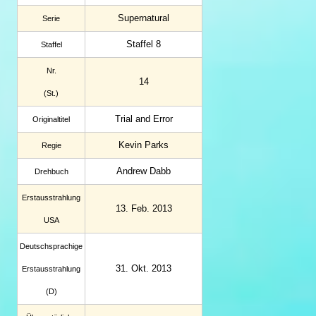
Supernatural
Serie
Staffel 8
Staffel
Nr.
14
(St.)
Trial and Error
Original­titel
Kevin Parks
Regie
Andrew Dabb
Drehbuch
Erstaus­strahlung
13. Feb. 2013
USA
Deutsch­sprachige
31. Okt. 2013
Erstaus­strahlung
(D)