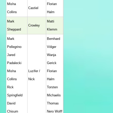
Misha
Florian
Castiel
Collins
Halm
Mark
Matti
Crowley
Sheppard
Klemm
Mark
Bernhard
Pellegrino
Völger
Jared
Wanja
Padalecki
Gerick
Misha
Luzifer /
Florian
Collins
Nick
Halm
Rick
Torsten
Springfield
Michaelis
David
Thomas
Chisum
Nero Wolff