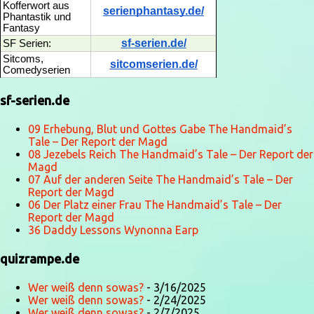
Kofferwort aus
serienphantasy.de/
Phantastik und
Fantasy
sf-serien.de/
SF Serien:
Sitcoms,
sitcomserien.de/
Comedyserien
sf-serien.de
09 Erhebung, Blut und Gottes Gabe The Handmaid’s
Tale – Der Report der Magd
08 Jezebels Reich The Handmaid’s Tale – Der Report der
Magd
07 Auf der anderen Seite The Handmaid’s Tale – Der
Report der Magd
06 Der Platz einer Frau The Handmaid’s Tale – Der
Report der Magd
36 Daddy Lessons Wynonna Earp
quizrampe.de
Wer weiß denn sowas?
- 3/16/2025
Wer weiß denn sowas?
- 2/24/2025
Wer weiß denn sowas?
- 2/7/2025