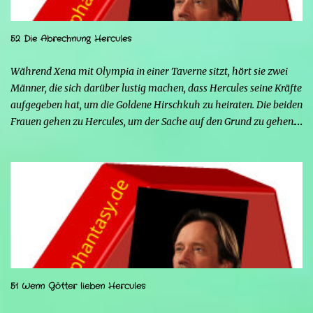
52 Die Abrechnung Hercules
Während Xena mit Olympia in einer Taverne sitzt, hört sie zwei
Männer, die sich darüber lustig machen, dass Hercules seine Kräfte
aufgegeben hat, um die Goldene Hirschkuh zu heiraten. Die beiden
Frauen gehen zu Hercules, um der Sache auf den Grund zu gehen.
Tatsächlich handelt es sich bei den beiden Männern um Mars und
Strife. Serena ist glücklich mit ihrem neuen Leben als Mensch,
denn nun kann sie nicht nur die Frau von Hercules sein, sondern
endlich auch Menschen berühren, ohne sich zu verwandeln. Mars
ist immer noch wütend auf Hercules, weil er Xena davon
überzeugt hat, nicht mehr seine Kämpferin sein zu wollen, und
nun steht sein Racheplan kurz vor der Vollendung. Einige Männer
im Dorf belästigen Serena, also stellt sich Hercules seiner Frau zur
Seite, um sie zu verteidigen, aber ohne seine Kräfte fällt es ihm
51 Wenn Götter lieben Hercules
schwerer, sich zu behaupten, und er riskiert sogar, zu sterben.
Glücklicherweise greift Iolao ein und hilft ihm, sie zu besiegen.