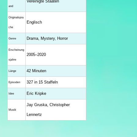
Vereinigte Staaten
and
Originalspra
Englisch
che
Drama, Mystery, Horror
Genre
Erscheinung
2005–2020
sjahre
42 Minuten
Länge
327 in 15 Staffeln
Episoden
Eric Kripke
Idee
Jay Gruska, Christopher
Musik
Lennertz