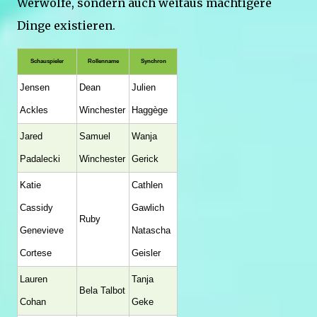
Werwölfe, sondern auch weitaus mächtigere
Dinge existieren.
Schauspieler
Rollenname
Synchron
Jensen
Dean
Julien
Ackles
Winchester
Haggège
Jared
Samuel
Wanja
Padalecki
Winchester
Gerick
Katie
Cathlen
Cassidy
Gawlich
Ruby
Genevieve
Natascha
Cortese
Geisler
Lauren
Tanja
Bela Talbot
Cohan
Geke