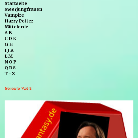
Startseite
Meerjungfrauen
Vampire
Harry Potter
Mittelerde
A B
C D E
G H
I J K
L M
N O P
Q R S
T - Z
Beliebte Posts