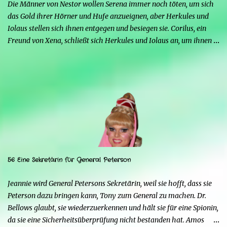
Die Männer von Nestor wollen Serena immer noch töten, um sich
Strife schürt mit seinen Kräften die Wut von...
das Gold ihrer Hörner und Hufe anzueignen, aber Herkules und
Iolaus stellen sich ihnen entgegen und besiegen sie. Corilus, ein
Freund von Xena, schließt sich Herkules und Iolaus an, um ihnen
zu helfen, aber die beiden sind nicht interessiert, da er, obwohl er
sich als großer Krieger ausgibt, nur ein Störfaktor ist. Strife warnt
Mars, auch wenn dieser glaubt, dass Serena ihm treu ergeben sein
wird. Strife erinnert ihn daran, dass auch Xena in der
Vergangenheit seine Favoritin war, bis Herkules sie dazu brachte,
ihm den Rücken zu kehren, und dass wahrscheinlich auch Serena
Herkules ihm vorziehen wird. Herkules überrascht Serena mit
einem Schmuckstück und bittet sie, ihn zu heiraten, aber sie
braucht Zeit, um ihm eine Antwort zu geben. Sie kann nicht mit
56 Eine Sekretärin für General Peterson
Menschen in Kontakt bleiben, da sie sonst zur Goldenen Hirschkuh
würde, was ein Problem darstellen würde. Außerdem möchte sie
Jeannie wird General Petersons Sekretärin, weil sie hofft, dass sie
Mars nicht respektlos gegenübertreten. Herkules ma...
Peterson dazu bringen kann, Tony zum General zu machen. Dr.
Bellows glaubt, sie wiederzuerkennen und hält sie für eine Spionin,
da sie eine Sicherheitsüberprüfung nicht bestanden hat. Amos