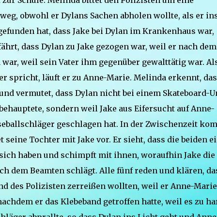
 zur Schule. Melinda bittet den Polizisten um eine
 weg, obwohl er Dylans Sachen abholen wollte, als er in
efunden hat, dass Jake bei Dylan im Krankenhaus war,
fährt, dass Dylan zu Jake gezogen war, weil er nach de
war, weil sein Vater ihm gegenüber gewalttätig war. Al
er spricht, läuft er zu Anne-Marie. Melinda erkennt, da
d vermutet, dass Dylan nicht bei einem Skateboard-Un
behauptete, sondern weil Jake aus Eifersucht auf Anne-
seballschläger geschlagen hat. In der Zwischenzeit ko
seine Tochter mit Jake vor. Er sieht, dass die beiden e
sich haben und schimpft mit ihnen, woraufhin Jake die
ch dem Beamten schlägt. Alle fünf reden und klären, da
d des Polizisten zerreißen wollten, weil er Anne-Marie
 nachdem er das Klebeband getroffen hatte, weil es zu ha