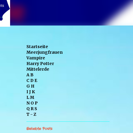
Startseite
Meerjungfrauen
Vampire
Harry Potter
Mittelerde
A B
C D E
G H
I J K
L M
N O P
Q R S
T - Z
Beliebte Posts