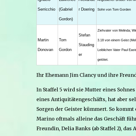
Serricchio
(Gabriel
r Doering
Sohn von Tom Gorden
Gordon)
Ziehvater von Melinda; Wir
Stefan
Martin
Tom
3.18 von einem Geist (Mel
Stauding
Donovan
Gordon
Leiblichen Vater Paul Eas
er
getötet.
Ihr Ehemann Jim Clancy und ihre Freundi
In Staffel 5 wird sie Mutter eines Sohne
eines Antiquitätengeschäfts, hat aber sel
Sorgen der Geister kümmert. So kommt 
Marino oftmals alleine das Geschäft füh
Freundin, Delia Banks (ab Staffel 2), das