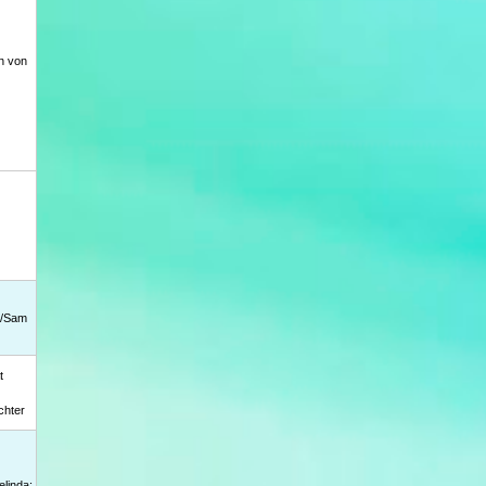
n von
m/Sam
t
chter
linda;