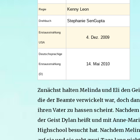
Kenny Leon
Regie
Stephanie SenGupta
Drehbuch
Erstaus­strahlung
4. Dez. 2009
USA
Deutsch­sprachige
14. Mai 2010
Erstaus­strahlung
(D)
Zunächst halten Melinda und Eli den Geis
die der Beamte verwickelt war, doch da
ihren Vater zu hassen scheint. Nachdem 
der Geist Dylan heißt und mit Anne-Mari
Highschool besucht hat. Nachdem Melind