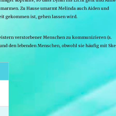
chläger abprallte, so dass Dylan ins Licht geht und Anne
d umarmen. Zu Hause umarmt Melinda auch Aiden und
Zeit gekommen ist, gehen lassen wird.
eistern verstorbener Menschen zu kommunizieren (s.
n und den lebenden Menschen, obwohl sie häufig mit Sk