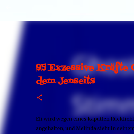
95 Exzessive Kräfte 
dem Jenseits
Eli wird wegen eines kaputten Rücklic
angehalten, und Melinda sieht in seinem