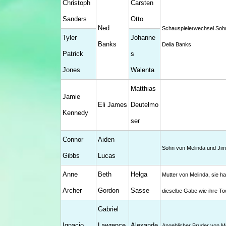
Christoph
Carsten
Sanders
Otto
Ned
Schauspielerwechsel Soh
Tyler
Johanne
Banks
Delia Banks
Patrick
s
Jones
Walenta
Matthias
Jamie
Eli James
Deutelmo
Kennedy
ser
Connor
Aiden
Sohn von Melinda und Ji
Gibbs
Lucas
Anne
Beth
Helga
Mutter von Melinda, sie ha
Archer
Gordon
Sasse
dieselbe Gabe wie ihre To
Gabriel
Ignacio
Lawrence
Alexande
Angeblicher Bruder von Me