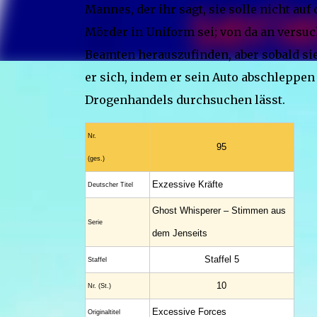
Mannes, der ihr sagt, sie solle nicht auf
Mörder in Uniform sei; von da an versuc
Beamten herauszufinden, aber sobald sie
er sich, indem er sein Auto abschleppen
Drogenhandels durchsuchen lässt.
Nr.
95
(ges.)
Exzessive Kräfte
Deutscher Titel
Ghost Whisperer – Stimmen aus
Serie
dem Jenseits
Staffel 5
Staffel
10
Nr. (St.)
Excessive Forces
Original­titel