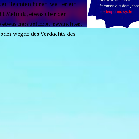
 den Beamten hören, weil er ein
ht Melinda, etwas über den
 etwas herausfindet, revanchiert
 oder wegen des Verdachts des