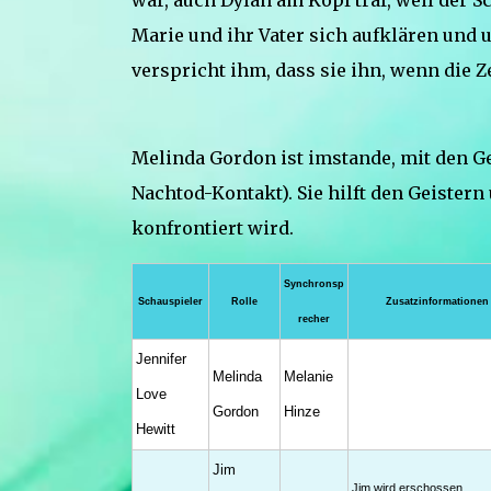
war, auch Dylan am Kopf traf, weil der S
Marie und ihr Vater sich aufklären un
verspricht ihm, dass sie ihn, wenn die 
Melinda Gordon ist imstande, mit den G
Nachtod-Kontakt). Sie hilft den Geister
konfrontiert wird.
Synchronsp
Schauspieler
Rolle
Zusatzinformationen
recher
Jennifer
Melinda
Melanie
Love
Gordon
Hinze
Hewitt
Jim
Jim wird erschossen.