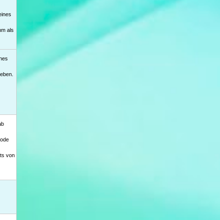
eines
hm als
nes
eben.
ab
sode
hts von