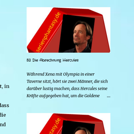
52 Die Abrechnung Hercules
Während Xena mit Olympia in einer
Taverne sitzt, hört sie zwei Männer, die sich
, in
darüber lustig machen, dass Hercules seine
Kräfte aufgegeben hat, um die Goldene
Hirschkuh zu heiraten. Die beiden Frauen
dass
gehen zu Hercules, um der Sache auf den
die
Grund zu gehen. Tatsächlich handelt es sich
end
bei den beiden Männern um Mars und Strife.
Serena ist glücklich mit ihrem neuen Leben