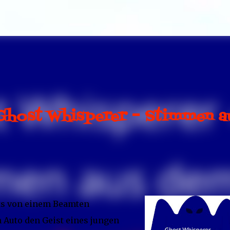
Direkt zum Hauptbereich
Ghost Whisperer – Stimmen a
hts von einem Beamten
 Auto den Geist eines jungen