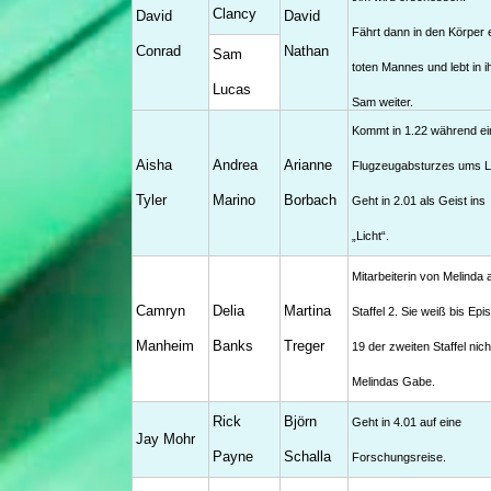
Clancy
David
David
Fährt dann in den Körper 
Conrad
Nathan
Sam
toten Mannes und lebt in i
Lucas
Sam weiter.
Kommt in 1.22 während ei
Aisha
Andrea
Arianne
Flugzeugabsturzes ums L
Tyler
Marino
Borbach
Geht in 2.01 als Geist ins
„Licht“.
Mitarbeiterin von Melinda 
Camryn
Delia
Martina
Staffel 2. Sie weiß bis Epi
Manheim
Banks
Treger
19 der zweiten Staffel nic
Melindas Gabe.
Rick
Björn
Geht in 4.01 auf eine
Jay Mohr
Payne
Schalla
Forschungsreise.