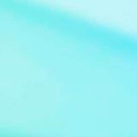
Claudio Guzman Drehbuch Sidney Sheldon
Sender deutschsprachige Erstausstrahlung
Sat.1 Serie Bezaubernde Jeannie (im
Original: I Dream of Jeannie) Bild: Jeannie at
Supanova Pop Culture Expo 2011 Von Eva
Rinaldi - Flickr, CC BY-SA 2.0,
https://commons.wikimedia.org/w/index.ph
p?curid=36974583 De...