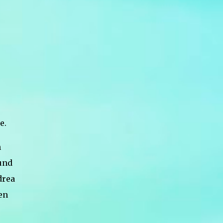
e.
n
 und
drea
en