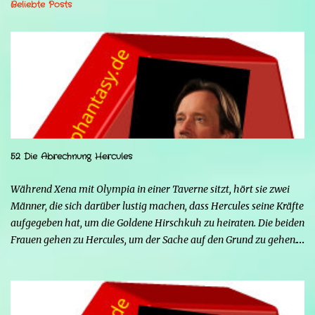
Beliebte Posts
52 Die Abrechnung Hercules
Während Xena mit Olympia in einer Taverne sitzt, hört sie zwei
Männer, die sich darüber lustig machen, dass Hercules seine Kräfte
aufgegeben hat, um die Goldene Hirschkuh zu heiraten. Die beiden
Frauen gehen zu Hercules, um der Sache auf den Grund zu gehen.
Tatsächlich handelt es sich bei den beiden Männern um Mars und
Strife. Serena ist glücklich mit ihrem neuen Leben als Mensch,
denn nun kann sie nicht nur die Frau von Hercules sein, sondern
endlich auch Menschen berühren, ohne sich zu verwandeln. Mars