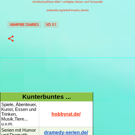
Attribution/Share Alike“
verfügbar; Daten- und Textquelle:
wikipedia.org/wiki/Vampire_Diaries
VAMPIRE DIARIES
VD S1
Kunterbuntes ...
Spiele, Ábenteuer,
Kunst, Essen und
hobbyrat.de/
Trinken,
Musik,Tiere...
u.v.m.
Serien mit Humor
dramedy-serien.de/