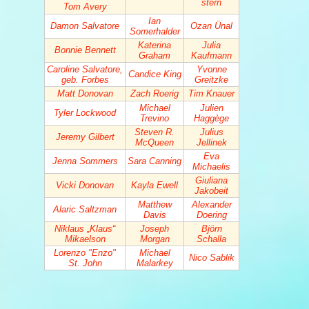
stern
Tom Avery
Ian
Damon Salvatore
Ozan Ünal
Somerhalder
Katerina
Julia
Bonnie Bennett
Graham
Kaufmann
Caroline Salvatore,
Yvonne
Candice King
geb. Forbes
Greitzke
Matt Donovan
Zach Roerig
Tim Knauer
Michael
Julien
Tyler Lockwood
Trevino
Haggège
Steven R.
Julius
Jeremy Gilbert
McQueen
Jellinek
Eva
Jenna Sommers
Sara Canning
Michaelis
Giuliana
Vicki Donovan
Kayla Ewell
Jakobeit
Matthew
Alexander
Alaric Saltzman
Davis
Doering
Niklaus „Klaus“
Joseph
Björn
Mikaelson
Morgan
Schalla
Lorenzo "Enzo"
Michael
Nico Sablik
St. John
Malarkey