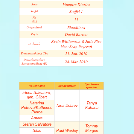
Vampire Diaries
Serie
Staffel 1
Staffel
Nr.
11
(St.)
Bloodlines
Original­titel
David Barrett
Regie
Kevin Williamson & Julie Plec
Drehbuch
Idee: Sean Reycraft
21. Jan. 2010
Erstaus­strahlung USA
Deutsch­sprachige
24. Mär. 2010
Erstaus­strahlung (D)
Synchron-
Rollenname
Schauspieler
sprecher
Elena Salvatore,
geb. Gilbert
Katerina
Tanya
Nina Dobrev
Petrova/Katherine
Kahana
Pierce
Amara
Stefan Salvatore
Tommy
Silas
Paul Wesley
Morgen