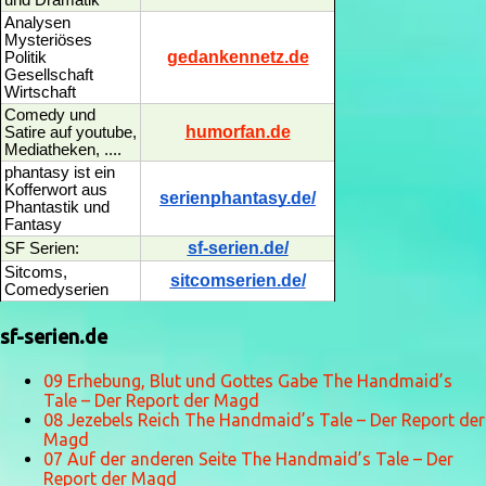
und Dramatik
Analysen
Mysteriöses
gedankennetz.de
Politik
Gesellschaft
Wirtschaft
Comedy und
humorfan.de
Satire auf youtube,
Mediatheken, ....
phantasy ist ein
Kofferwort aus
serienphantasy.de/
Phantastik und
Fantasy
sf-serien.de/
SF Serien:
Sitcoms,
sitcomserien.de/
Comedyserien
sf-serien.de
09 Erhebung, Blut und Gottes Gabe The Handmaid’s
Tale – Der Report der Magd
08 Jezebels Reich The Handmaid’s Tale – Der Report der
Magd
07 Auf der anderen Seite The Handmaid’s Tale – Der
Report der Magd