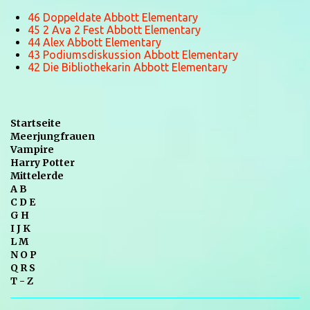
46 Doppeldate Abbott Elementary
45 2 Ava 2 Fest Abbott Elementary
44 Alex Abbott Elementary
43 Podiumsdiskussion Abbott Elementary
42 Die Bibliothekarin Abbott Elementary
Startseite
Meerjungfrauen
Vampire
Harry Potter
Mittelerde
A B
C D E
G H
I J K
L M
N O P
Q R S
T - Z