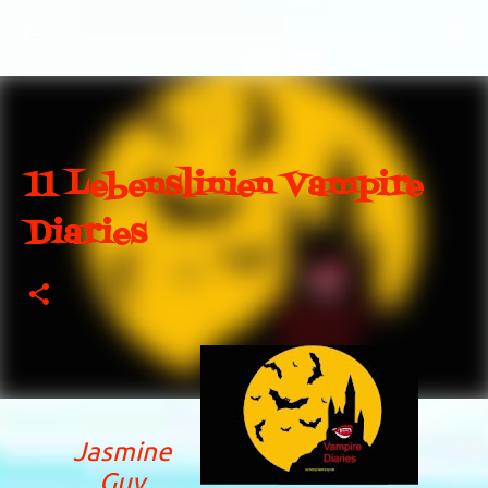
Direkt zum Hauptbereich
11 Lebenslinien Vampire
Diaries
Jasmine
Guy