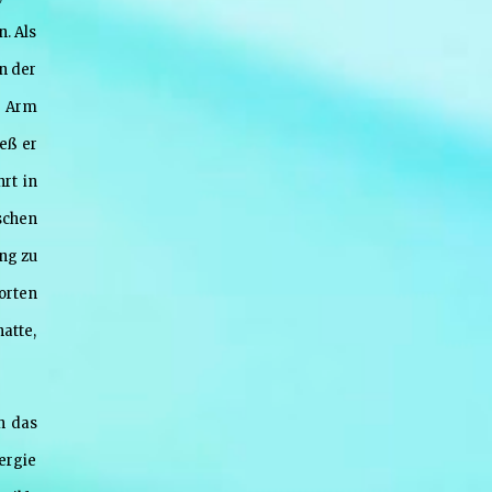
Claudio Guzman Drehbuch Sidney Sheldon
n. Als
Sender deutschsprachige Erstausstrahlung
on der
Sat.1 Serie Bezaubernde Jeannie (im
Original: I Dream of Jeannie) Bild: Jeannie at
en Arm
Supanova Pop Culture Expo 2011 Von Eva
eß er
Rinaldi - Flickr, CC BY-SA 2.0,
https://commons.wikimedia.org/w/index.ph
rt in
p?curid=36974583 De...
lschen
ng zu
Worten
atte,
h das
ergie