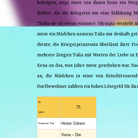
befragen, zeigt einer von ihnen Xena ein Per
Richter. Als die Kriegerin um eine Erklärung b
Thalia sie an etwas erinnere. Olympia versteht nic
zuvor ein Mädchen namens Talia nur deshalb getö
diente; die Kriegerprinzessin überlässt ihrer F
mehrere Zeugen Talia mit Worten der Liebe in Er
Xena an das, was Jahre zuvor geschehen war: N
an, die Mädchen in einer von fleischfressen
Dorfbewohner zahlten ein hohes Lösegeld für ihre
Nr.
75
(ges.)
Hinter Gittern
Deutscher Titel
Xena – Die