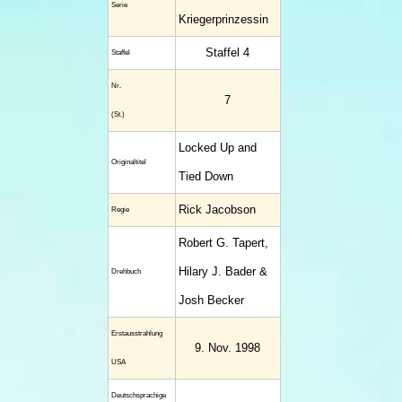
Serie
Kriegerprinzessin
Staffel 4
Staffel
Nr.
7
(St.)
Locked Up and
Original­titel
Tied Down
Rick Jacobson
Regie
Robert G. Tapert,
Hilary J. Bader &
Drehbuch
Josh Becker
Erstaus­strahlung
9. Nov. 1998
USA
Deutsch­sprachige