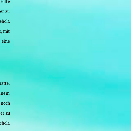
Hilfe
er zu
holt.
, mit
 eine
atte,
einem
r noch
er zu
holt.