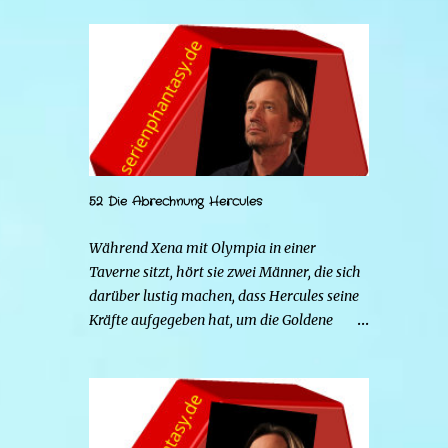
52 Die Abrechnung Hercules
Während Xena mit Olympia in einer
Taverne sitzt, hört sie zwei Männer, die sich
darüber lustig machen, dass Hercules seine
Kräfte aufgegeben hat, um die Goldene
Hirschkuh zu heiraten. Die beiden Frauen
gehen zu Hercules, um der Sache auf den
Grund zu gehen. Tatsächlich handelt es sich
bei den beiden Männern um Mars und Strife.
Serena ist glücklich mit ihrem neuen Leben