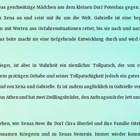
etwas geschwätzige Mädchen aus dem kleinen Dorf Poteidaia gegen 
ich Xena an und reist mit ihr um die Welt. Gabrielle ist eine be
em mit Worten aus Gefahrensituationen rettet, bis sie nach und nac
as Seite macht sie eine tiefgehende Entwicklung durch und wird 
ieger, ist aber in Wahrheit ein ziemlicher Tollpatsch, der von 
einem protzigen Gehabe und seiner Tollpatschigkeit jedoch ein gutes
nd von Xena und Gabrielle. Er ist zudem unglücklich in Gabrielle ver
aus Athen und hat zwei Zwillingsbrüder, den Auftragsmörder Jett un
en, wie Xenas Heer ihr Dorf Cirra überfiel und ihre Familie tötet
r grausamen Kriegerin und zu Xenas Nemesis. Immer wieder kom