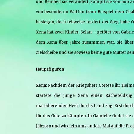
und Reinheit sie verändert, kämpft sie von nun 
von besonderen Waffen (zum Beispiel dem Chak
besiegen, doch teilweise fordert der Sieg hohe 
Xena hat zwei Kinder, Solan – getötet von Gabrie
dem Xena über Jahre zusammen war. Sie überga
Zielscheibe und sie sowieso keine gute Mutter sei
Hauptfiguren
Xena
: Nachdem der Kriegsherr Cortese ihr Heima
startete die junge Xena einen Rachefeldzu
marodierenden Heer durchs Land zog. Erst durc
für das Gute zu kämpfen. In Gabrielle findet si
Jähzorn und wird ein ums andere Mal auf die Pro