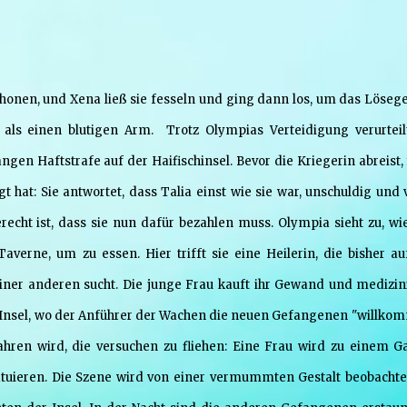
chonen, und Xena ließ sie fesseln und ging dann los, um das Lösege
s als einen blutigen Arm. Trotz Olympias Verteidigung verurteil
gen Haftstrafe auf der Haifischinsel. Bevor die Kriegerin abreist, 
gt hat: Sie antwortet, dass Talia einst wie sie war, unschuldig und 
erecht ist, dass sie nun dafür bezahlen muss. Olympia sieht zu, wie
averne, um zu essen. Hier trifft sie eine Heilerin, die bisher au
einer anderen sucht. Die junge Frau kauft ihr Gewand und medizin
die Insel, wo der Anführer der Wachen die neuen Gefangenen "willko
ahren wird, die versuchen zu fliehen: Eine Frau wird zu einem G
tuieren. Die Szene wird von einer vermummten Gestalt beobachtet