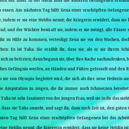
n der Insel. In der Nacht sind die anderen Gefangenen erstaunt
zu essen. Am nächsten Tag hilft Xena einer erschöpften Gefangene
, indem er sie eine Heldin nennt; die Kriegerin erwidert, dass sie
ind, und der Wächter bestraft sie, indem er sie zwingt, alle Fässer 
t, ihr zu Hilfe zu kommen, verteidigt Xena sie vor den Wachen, doc
 Es ist Talia. Sie erzählt ihr, dass sie, als er sie ihrem Schi
sich zu befreien; dann begann sie, über ihre Rache nachzudenken, bi
isches Gefängnis werfen, an Händen und Füßen gefesselt und den R
 sie von Olympia begleitet wird, die sich als ihre neue Heilerin au
ie Amputation zu zeigen, die ihr immer noch Schmerzen bereitet
alia ist sehr fasziniert von der jungen Frau, weil sie in ihr das sieh
dass sie Talia ansieht, und sagt ihr, dass noch Zeit ist, den guten 
sten Tag hilft Xena einer erschöpften Gefangenen bei der Arbeit
ine Heldin nennt; die Kriegerin erwidert, dass sie keine Heldin ist