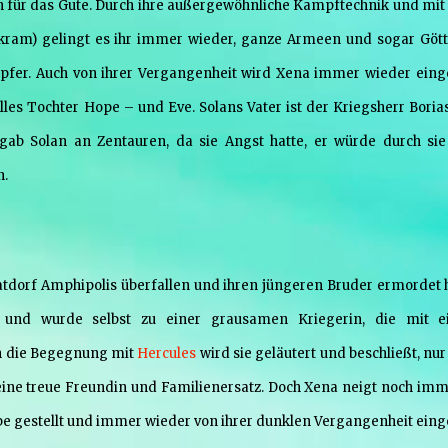
an für das Gute. Durch ihre außergewöhnliche Kampftechnik und mit 
ram) gelingt es ihr immer wieder, ganze Armeen und sogar Gött
Opfer. Auch von ihrer Vergangenheit wird Xena immer wieder einge
lles Tochter Hope – und Eve. Solans Vater ist der Kriegsherr Borias
b Solan an Zentauren, da sie Angst hatte, er würde durch sie
n.
tdorf Amphipolis überfallen und ihren jüngeren Bruder ermordet h
g und wurde selbst zu einer grausamen Kriegerin, die mit 
h die Begegnung mit
Hercules
wird sie geläutert und beschließt, nu
e eine treue Freundin und Familienersatz. Doch Xena neigt noch imm
be gestellt und immer wieder von ihrer dunklen Vergangenheit einge