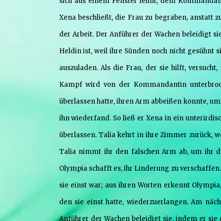
sich aus einem Fenster lehnt, dem Kommandante
Xena beschließt, die Frau zu begraben, anstatt 
der Arbeit. Der Anführer der Wachen beleidigt sie
Heldin ist, weil ihre Sünden noch nicht gesühnt s
auszuladen. Als die Frau, der sie hilft, versuch
Kampf wird von der Kommandantin unterbrochen:
überlassen hatte, ihren Arm abbeißen konnte, um 
ihn wiederfand. So ließ er Xena in ein unterird
überlassen. Talia kehrt in ihre Zimmer zurück, wo
Talia nimmt ihr den falschen Arm ab, um ihr d
Olympia schafft es, ihr Linderung zu verschaffen. T
sie einst war; aus ihren Worten erkennt Olympia, 
den sie einst hatte, wiederzuerlangen. Am näch
Anführer der Wachen beleidigt sie, indem er sie e