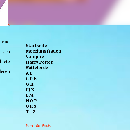
x
hrend
Startseite
Meerjungfrauen
 sich
Vampire
dnete
Harry Potter
Mittelerde
deren
A B
C D E
G H
I J K
L M
N O P
Q R S
T - Z
Beliebte Posts