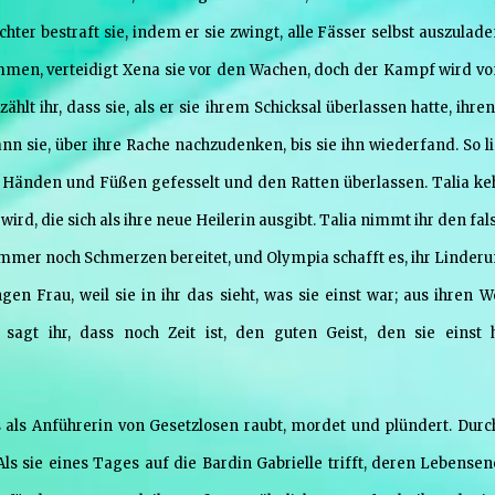
ter bestraft sie, indem er sie zwingt, alle Fässer selbst auszulade
u kommen, verteidigt Xena sie vor den Wachen, doch der Kampf wird v
hlt ihr, dass sie, als er sie ihrem Schicksal überlassen hatte, ihr
n sie, über ihre Rache nachzudenken, bis sie ihn wiederfand. So li
 Händen und Füßen gefesselt und den Ratten überlassen. Talia keh
ird, die sich als ihre neue Heilerin ausgibt. Talia nimmt ihr den fa
 immer noch Schmerzen bereitet, und Olympia schafft es, ihr Linderu
ngen Frau, weil sie in ihr das sieht, was sie einst war; aus ihren 
sagt ihr, dass noch Zeit ist, den guten Geist, den sie einst h
 als Anführerin von Gesetzlosen raubt, mordet und plündert. Durc
Als sie eines Tages auf die Bardin Gabrielle trifft, deren Lebensen