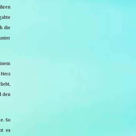
ihren
gabte
h die
unter
einem
 Herz
liebt,
d den
e. So
mt es