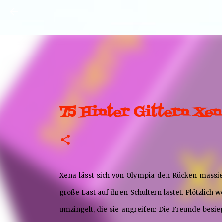
75 Hinter Gittern Xen
Xena lässt sich von Olympia den Rücken massier
große Last auf ihren Schultern lastet. Plötzlic
umzingelt, die sie angreifen: Die Freunde besieg