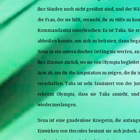
ihre Sünden noch nicht gesühnt sind, und der Wäch
die Frau, der sie hilft, versucht, ihr zu Hilfe z
Kommandantin unterbrochen: Es ist Talia. Sie erzä
abbeißen konnte, um sich zu befreien; dann began
Xena in ein unterirdisches Gefängnis werfen, an
ihre Zimmer zurück, wo sie von Olympia begleitet w
Arm ab, um ihr die Amputation zu zeigen, die ihr
verschaffen. Talia ist sehr fasziniert von der ju
erkennt Olympia, dass sie Talia ansieht, und 
wiederzuerlangen.
Xena ist eine gnadenlose Kriegerin, die anfangs
Einwirken von Hercules besinnt sie sich jedoch. 