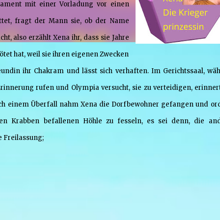
gament mit einer Vorladung vor einen
ittet, fragt der Mann sie, ob der Name
ht, also erzählt Xena ihr, dass sie Jahre
tet hat, weil sie ihren eigenen Zwecken
reundin ihr Chakram und lässt sich verhaften. Im Gerichtssaal, wä
innerung rufen und Olympia versucht, sie zu verteidigen, erinnert
ach einem Überfall nahm Xena die Dorfbewohner gefangen und or
den Krabben befallenen Höhle zu fesseln, es sei denn, die an
 Freilassung;