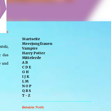
x
Startseite
Meerjungfrauen
stolz,
Vampire
Harry Potter
r das
Mittelerde
A B
e und
C D E
G H
I J K
L M
N O P
Q R S
T - Z
Beliebte Posts