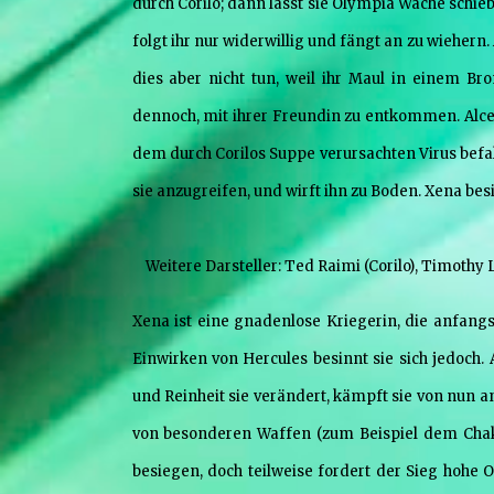
durch Corilo; dann lässt sie Olympia Wache schieb
folgt ihr nur widerwillig und fängt an zu wiehern.
dies aber nicht tun, weil ihr Maul in einem Bro
dennoch, mit ihrer Freundin zu entkommen. Alces
dem durch Corilos Suppe verursachten Virus befalle
sie anzugreifen, und wirft ihn zu Boden. Xena be
Weitere Darsteller: Ted Raimi (Corilo), Timothy L
Xena ist eine gnadenlose Kriegerin, die anfangs
Einwirken von Hercules besinnt sie sich jedoch. 
und Reinheit sie verändert, kämpft sie von nun 
von besonderen Waffen (zum Beispiel dem Chak
besiegen, doch teilweise fordert der Sieg hohe 