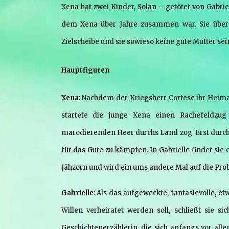
Xena hat zwei Kinder, Solan – getötet von Gabrie
dem Xena über Jahre zusammen war. Sie überga
Zielscheibe und sie sowieso keine gute Mutter sei
Hauptfiguren
Xena
: Nachdem der Kriegsherr Cortese ihr Heima
startete die junge Xena einen Rachefeldzu
marodierenden Heer durchs Land zog. Erst durc
für das Gute zu kämpfen. In Gabrielle findet si
Jähzorn und wird ein ums andere Mal auf die Pro
Gabrielle
: Als das aufgeweckte, fantasievolle, 
Willen verheiratet werden soll, schließt sie s
Geschichtenerzählerin, die sich anfangs vor all