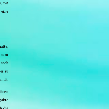
, mit
 eine
atte,
einem
r noch
er zu
holt.
ihren
gabte
h die