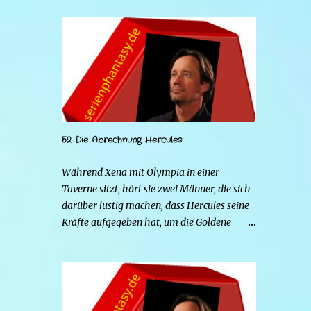
52 Die Abrechnung Hercules
Während Xena mit Olympia in einer
Taverne sitzt, hört sie zwei Männer, die sich
darüber lustig machen, dass Hercules seine
Kräfte aufgegeben hat, um die Goldene
Hirschkuh zu heiraten. Die beiden Frauen
gehen zu Hercules, um der Sache auf den
Grund zu gehen. Tatsächlich handelt es sich
bei den beiden Männern um Mars und Strife.
Serena ist glücklich mit ihrem neuen Leben