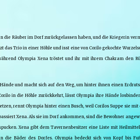
n die Räuber im Dorf zurückgelassen haben, und die Kriegerin verm
t das Trio in einer Höhle und isst eine von Corilo gekochte Wurzel
, während Olympia Xena tröstet und ihr mit ihrem Chakram den R
die Hände und macht sich auf den Weg, um hinter ihnen einen Erdruts
 Corilo in die Höhle zurückkehrt, lässt Olympia ihre Hände losbinde
tsetzen, rennt Olympia hinter einen Busch, weil Corilos Suppe sie mit
passiert Xena. Als sie im Dorf ankommen, sind die Bewohner angewi
 spucken. Xena gibt dem Tavernenbesitzer eine Liste mit Heilmittel
n die Bäder des Dorfes. Olympia bedeckt sich von Kopf bis Fu