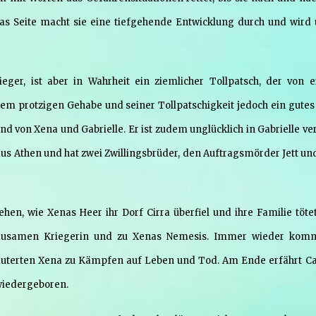
as Seite macht sie eine tiefgehende Entwicklung durch und wird 
ieger, ist aber in Wahrheit ein ziemlicher Tollpatsch, der von 
einem protzigen Gehabe und seiner Tollpatschigkeit jedoch ein gutes
nd von Xena und Gabrielle. Er ist zudem unglücklich in Gabrielle ver
aus Athen und hat zwei Zwillingsbrüder, den Auftragsmörder Jett un
en, wie Xenas Heer ihr Dorf Cirra überfiel und ihre Familie tötet
r grausamen Kriegerin und zu Xenas Nemesis. Immer wieder kom
läuterten Xena zu Kämpfen auf Leben und Tod. Am Ende erfährt Cal
wiedergeboren.