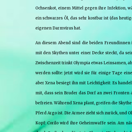
Ochsenkot, einem Mittel gegen ihre Infektion, wä
ein schwarzes Öl, das sehr kostbar ist (das heutig
eigenen Darmvirus hat.
An diesem Abend sind die beiden Freundinnen i
mit den Skythen unter einer Decke steckt, da sei
Zwischenzeit trinkt Olympia etwas Leinsamen, ab
werden sollte: jetzt wird sie für einige Tage e
aber Xena besiegt ihn mit Leichtigkeit: Es handel
mit, dass sein Bruder das Dorf an zwei Fronten 
befreien. Während Xena plant, greifen die Skythen 
Pferd Argo ist. Die Armee zieht sich zurück, und O
Kopf: Corilo wird ihre Geheimwaffe sein. Am n