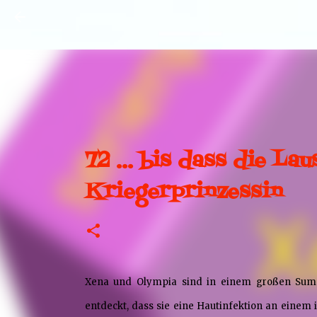
72 … bis dass die Lau
Kriegerprinzessin
Xena und Olympia sind in einem großen Sump
entdeckt, dass sie eine Hautinfektion an einem 