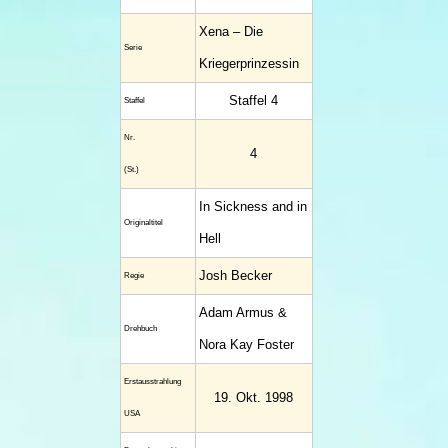
Xena – Die
Serie
Kriegerprinzessin
Staffel 4
Staffel
Nr.
4
(St.)
In Sickness and in
Original­titel
Hell
Josh Becker
Regie
Adam Armus &
Drehbuch
Nora Kay Foster
Erstaus­strahlung
19. Okt. 1998
USA