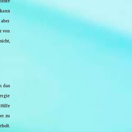
 Stute
Claudio Guzman Drehbuch Sidney Sheldon
, kann
Sender deutschsprachige Erstausstrahlung
Sat.1 Serie Bezaubernde Jeannie (im
 aber
Original: I Dream of Jeannie) Bild: Jeannie at
r von
Supanova Pop Culture Expo 2011 Von Eva
sicht,
Rinaldi - Flickr, CC BY-SA 2.0,
https://commons.wikimedia.org/w/index.ph
p?curid=36974583 De...
h das
ergie
Hilfe
er zu
holt.