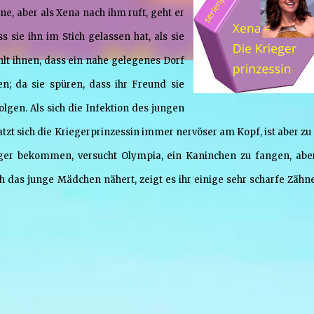
ne, aber als Xena nach ihm ruft, geht er
s sie ihn im Stich gelassen hat, als sie
ählt ihnen, dass ein nahe gelegenes Dorf
; da sie spüren, dass ihr Freund sie
lgen. Als sich die Infektion des jungen
tzt sich die Kriegerprinzessin immer nervöser am Kopf, ist aber zu 
nger bekommen, versucht Olympia, ein Kaninchen zu fangen, abe
ich das junge Mädchen nähert, zeigt es ihr einige sehr scharfe Zähn