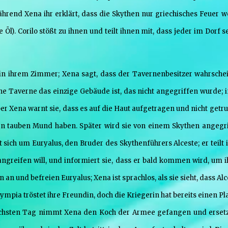
hrend Xena ihr erklärt, dass die Skythen nur griechisches Feuer wo
e Öl). Corilo stößt zu ihnen und teilt ihnen mit, dass jeder im Dorf 
n ihrem Zimmer; Xena sagt, dass der Tavernenbesitzer wahrschei
ne Taverne das einzige Gebäude ist, das nicht angegriffen wurde; i
er Xena warnt sie, dass es auf die Haut aufgetragen und nicht getr
inen tauben Mund haben. Später wird sie von einem Skythen angegri
t sich um Euryalus, den Bruder des Skythenführers Alceste; er teilt
angreifen will, und informiert sie, dass er bald kommen wird, um i
an und befreien Euryalus; Xena ist sprachlos, als sie sieht, dass Al
lympia tröstet ihre Freundin, doch die Kriegerin hat bereits einen P
ächsten Tag nimmt Xena den Koch der Armee gefangen und ersetz