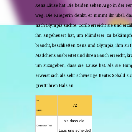
Xena Läuse hat. Die beiden sehen Argo in der Fer
weg. Die Kriegerin denkt, er nimmt ihr übel, das
nach Olympia suchte. Corilo erreicht sie und erz
ihn angeheuert hat, um Plünderer zu bekämpfen
braucht, beschließen Xena und Olympia, ihm zu fo
Mädchens ausbreitet und ihren Bauch erreicht, kra
um zuzugeben, dass sie Läuse hat. Als sie Hu
erweist sich als sehr schwierige Beute: Sobald s
greift ihren Hals an.
Nr.
72
(ges.)
… bis dass die
Deutscher Titel
Laus uns scheidet!