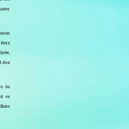
unter
einem
 Herz
liebt,
d den
e. So
mt es
listo