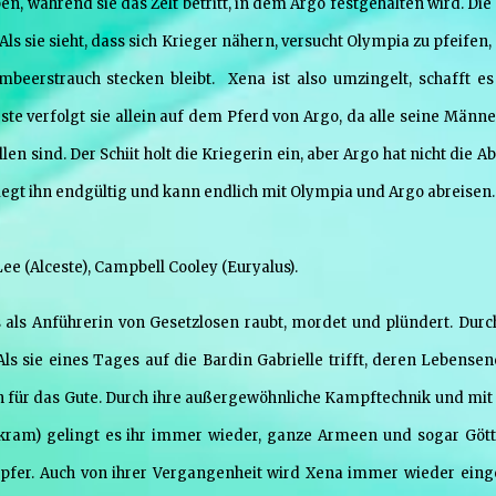
en, während sie das Zelt betritt, in dem Argo festgehalten wird. Die
 Als sie sieht, dass sich Krieger nähern, versucht Olympia zu pfeifen
mbeerstrauch stecken bleibt. Xena ist also umzingelt, schafft es
te verfolgt sie allein auf dem Pferd von Argo, da alle seine Männe
n sind. Der Schiit holt die Kriegerin ein, aber Argo hat nicht die Ab
siegt ihn endgültig und kann endlich mit Olympia und Argo abreisen.
ee (Alceste), Campbell Cooley (Euryalus).
 als Anführerin von Gesetzlosen raubt, mordet und plündert. Durc
Als sie eines Tages auf die Bardin Gabrielle trifft, deren Lebensen
an für das Gute. Durch ihre außergewöhnliche Kampftechnik und mit 
ram) gelingt es ihr immer wieder, ganze Armeen und sogar Gött
Opfer. Auch von ihrer Vergangenheit wird Xena immer wieder einge