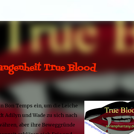
Direkt zum Hauptbereich
angenheit True Blood
 in Bon Temps ein, um die Leiche
lädt Adilyn und Wade zu sich nach
währen, aber ihre Beweggründe