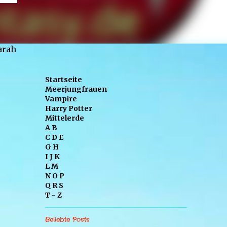
Sarah
Startseite
Meerjungfrauen
Vampire
Harry Potter
Mittelerde
A B
C D E
G H
I J K
L M
N O P
Q R S
T - Z
Beliebte Posts