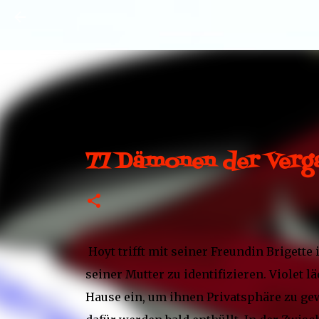
77 Dämonen der Verg
Hoyt trifft mit seiner Freundin Brigette
seiner Mutter zu identifizieren. Violet 
Hause ein, um ihnen Privatsphäre zu ge