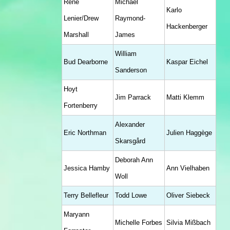
Rene
Michael
Karlo
Lenier/Drew
Raymond-
Hackenberger
Marshall
James
William
Bud Dearborne
Kaspar Eichel
Sanderson
Hoyt
Jim Parrack
Matti Klemm
Fortenberry
Alexander
Eric Northman
Julien Haggège
Skarsgård
Deborah Ann
Jessica Hamby
Ann Vielhaben
Woll
Terry Bellefleur
Todd Lowe
Oliver Siebeck
Maryann
Michelle Forbes
Silvia Mißbach