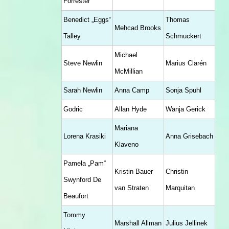
Forrester
Benedict „Eggs“
Thomas
Mehcad Brooks
Talley
Schmuckert
Michael
Steve Newlin
Marius Clarén
McMillian
Sarah Newlin
Anna Camp
Sonja Spuhl
Godric
Allan Hyde
Wanja Gerick
Mariana
Lorena Krasiki
Anna Grisebach
Klaveno
Pamela „Pam“
Kristin Bauer
Christin
Swynford De
van Straten
Marquitan
Beaufort
Tommy
Marshall Allman
Julius Jellinek