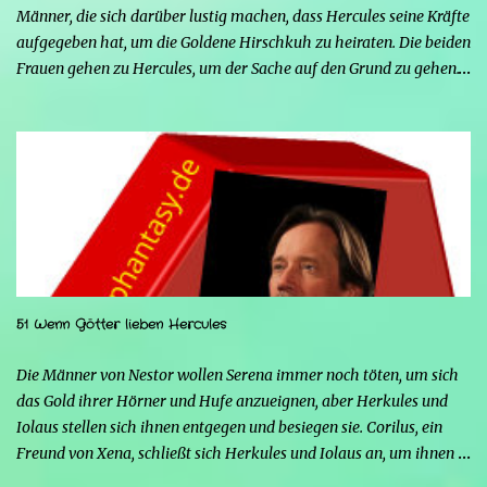
Männer, die sich darüber lustig machen, dass Hercules seine Kräfte
aufgegeben hat, um die Goldene Hirschkuh zu heiraten. Die beiden
Frauen gehen zu Hercules, um der Sache auf den Grund zu gehen.
Tatsächlich handelt es sich bei den beiden Männern um Mars und
Strife. Serena ist glücklich mit ihrem neuen Leben als Mensch,
denn nun kann sie nicht nur die Frau von Hercules sein, sondern
endlich auch Menschen berühren, ohne sich zu verwandeln. Mars
ist immer noch wütend auf Hercules, weil er Xena davon
überzeugt hat, nicht mehr seine Kämpferin sein zu wollen, und
nun steht sein Racheplan kurz vor der Vollendung. Einige Männer
im Dorf belästigen Serena, also stellt sich Hercules seiner Frau zur
Seite, um sie zu verteidigen, aber ohne seine Kräfte fällt es ihm
51 Wenn Götter lieben Hercules
schwerer, sich zu behaupten, und er riskiert sogar, zu sterben.
Glücklicherweise greift Iolao ein und hilft ihm, sie zu besiegen.
Die Männer von Nestor wollen Serena immer noch töten, um sich
Strife schürt mit seinen Kräften die Wut von...
das Gold ihrer Hörner und Hufe anzueignen, aber Herkules und
Iolaus stellen sich ihnen entgegen und besiegen sie. Corilus, ein
Freund von Xena, schließt sich Herkules und Iolaus an, um ihnen
zu helfen, aber die beiden sind nicht interessiert, da er, obwohl er