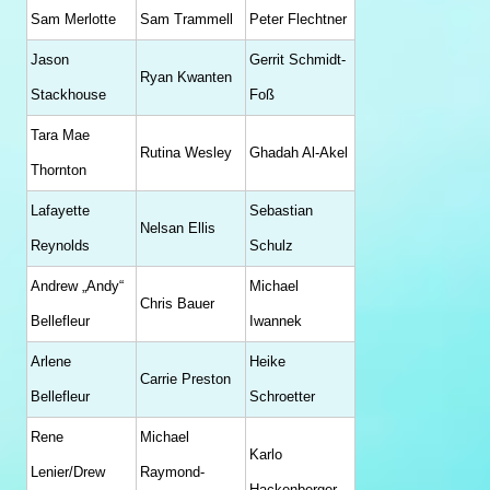
Sam Merlotte
Sam Trammell
Peter Flechtner
Jason
Gerrit Schmidt-
Ryan Kwanten
Stackhouse
Foß
Tara Mae
Rutina Wesley
Ghadah Al-Akel
Thornton
Lafayette
Sebastian
Nelsan Ellis
Reynolds
Schulz
Andrew „Andy“
Michael
Chris Bauer
Bellefleur
Iwannek
Arlene
Heike
Carrie Preston
Bellefleur
Schroetter
Rene
Michael
Karlo
Lenier/Drew
Raymond-
Hackenberger