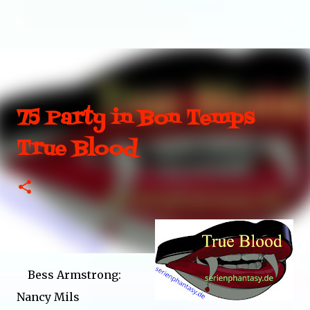
Direkt zum Hauptbereich
75 Party in Bon Temps
True Blood
Bess Armstrong:
Nancy Mils