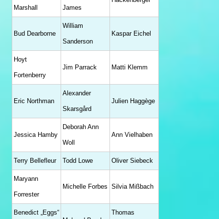
Marshall
James
William
Bud Dearborne
Kaspar Eichel
Sanderson
Hoyt
Jim Parrack
Matti Klemm
Fortenberry
Alexander
Eric Northman
Julien Haggège
Skarsgård
Deborah Ann
Jessica Hamby
Ann Vielhaben
Woll
Terry Bellefleur
Todd Lowe
Oliver Siebeck
Maryann
Michelle Forbes
Silvia Mißbach
Forrester
Benedict „Eggs“
Thomas