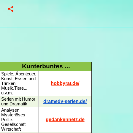
Kunterbuntes ...
Spiele, Ábenteuer,
Kunst, Essen und
hobbyrat.de/
Trinken,
Musik,Tiere...
u.v.m.
Serien mit Humor
dramedy-serien.de/
und Dramatik
Analysen
Mysteriöses
gedankennetz.de
Politik
Gesellschaft
Wirtschaft