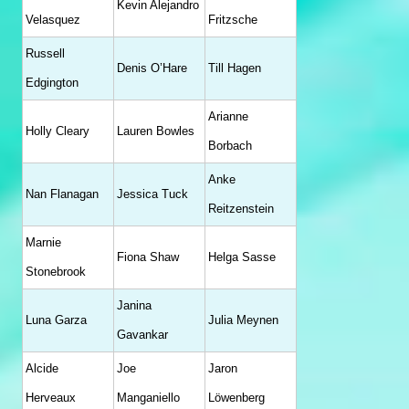
Kevin Alejandro
Velasquez
Fritzsche
Russell
Denis O’Hare
Till Hagen
Edgington
Arianne
Holly Cleary
Lauren Bowles
Borbach
Anke
Nan Flanagan
Jessica Tuck
Reitzenstein
Marnie
Fiona Shaw
Helga Sasse
Stonebrook
Janina
Luna Garza
Julia Meynen
Gavankar
Alcide
Joe
Jaron
Herveaux
Manganiello
Löwenberg