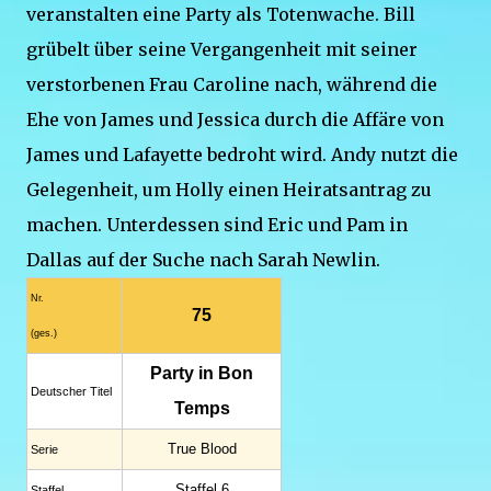
veranstalten eine Party als Totenwache. Bill
grübelt über seine Vergangenheit mit seiner
verstorbenen Frau Caroline nach, während die
Ehe von James und Jessica durch die Affäre von
James und Lafayette bedroht wird. Andy nutzt die
Gelegenheit, um Holly einen Heiratsantrag zu
machen. Unterdessen sind Eric und Pam in
Dallas auf der Suche nach Sarah Newlin.
Nr.
75
(ges.)
Party in Bon
Deutscher Titel
Temps
True Blood
Serie
Staffel 6
Staffel