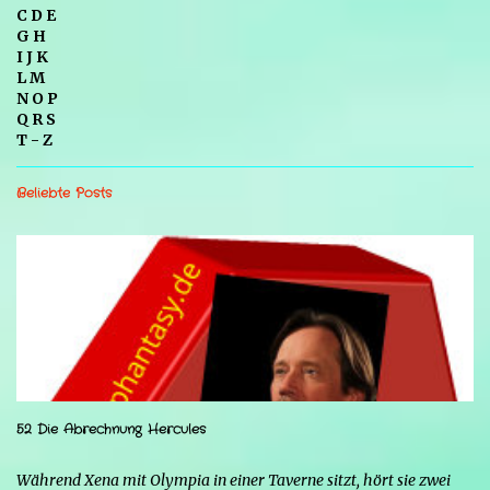
C D E
G H
I J K
L M
N O P
Q R S
T - Z
Beliebte Posts
52 Die Abrechnung Hercules
Während Xena mit Olympia in einer Taverne sitzt, hört sie zwei