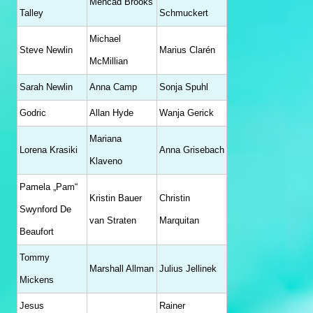
Mehcad Brooks
Talley
Schmuckert
Michael
Steve Newlin
Marius Clarén
McMillian
Sarah Newlin
Anna Camp
Sonja Spuhl
Godric
Allan Hyde
Wanja Gerick
Mariana
Lorena Krasiki
Anna Grisebach
Klaveno
Pamela „Pam“
Kristin Bauer
Christin
Swynford De
van Straten
Marquitan
Beaufort
Tommy
Marshall Allman
Julius Jellinek
Mickens
Jesus
Rainer