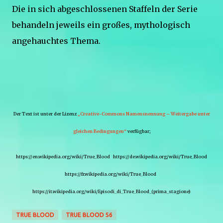
Die in sich abgeschlossenen Staffeln der Serie
behandeln jeweils ein großes, mythologisch
angehauchtes Thema.
Der Text ist unter der Lizenz
„Creative-Commons Namensnennung – Weitergabe unter
gleichen Bedingungen“
verfügbar;
https://en.wikipedia.org/wiki/True_Blood https://de.wikipedia.org/wiki/True_Blood
https://fr.wikipedia.org/wiki/True_Blood
https://it.wikipedia.org/wiki/Episodi_di_True_Blood_(prima_stagione)
TRUE BLOOD
TRUE BLOOD S6