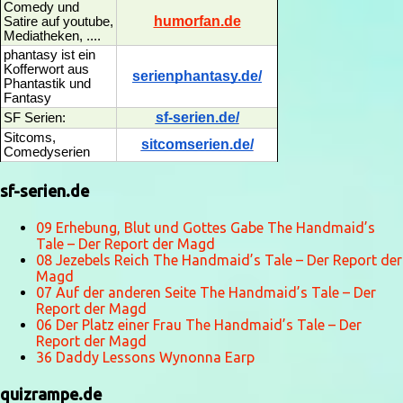
Comedy und
humorfan.de
Satire auf youtube,
Mediatheken, ....
phantasy ist ein
Kofferwort aus
serienphantasy.de/
Phantastik und
Fantasy
sf-serien.de/
SF Serien:
Sitcoms,
sitcomserien.de/
Comedyserien
sf-serien.de
09 Erhebung, Blut und Gottes Gabe The Handmaid’s
Tale – Der Report der Magd
08 Jezebels Reich The Handmaid’s Tale – Der Report der
Magd
07 Auf der anderen Seite The Handmaid’s Tale – Der
Report der Magd
06 Der Platz einer Frau The Handmaid’s Tale – Der
Report der Magd
36 Daddy Lessons Wynonna Earp
quizrampe.de