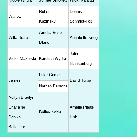
Nicole Wright
Jurnee Smollett
Wicki Kalaitzi
Robert
Dennis
Warlow
Kazinsky
Schmidt-Foß
Amelia Rose
Willa Burrell
Annabelle Krieg
Blaire
Julia
Violet Mazurski
Karolina Wydra
Blankenburg
Luke Grimes
James
David Turba
Nathan Parsons
Adilyn Braelyn
Charlaine
Amelie Plaas-
Bailey Noble
Danika
Link
Bellefleur