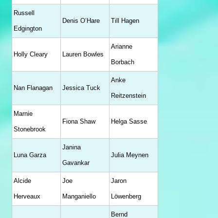
Russell
Denis O’Hare
Till Hagen
Edgington
Arianne
Holly Cleary
Lauren Bowles
Borbach
Anke
Nan Flanagan
Jessica Tuck
Reitzenstein
Marnie
Fiona Shaw
Helga Sasse
Stonebrook
Janina
Luna Garza
Julia Meynen
Gavankar
Alcide
Joe
Jaron
Herveaux
Manganiello
Löwenberg
Bernd