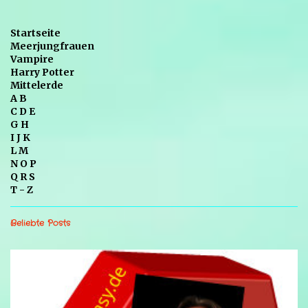
Startseite
Meerjungfrauen
Vampire
Harry Potter
Mittelerde
A B
C D E
G H
I J K
L M
N O P
Q R S
T - Z
Beliebte Posts