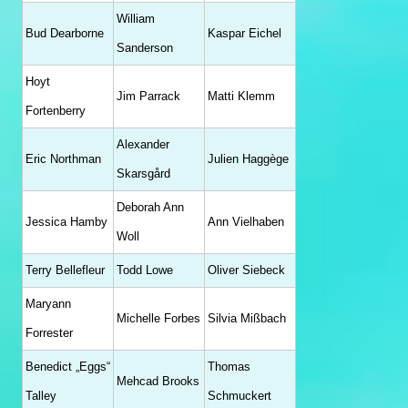
William
Bud Dearborne
Kaspar Eichel
Sanderson
Hoyt
Jim Parrack
Matti Klemm
Fortenberry
Alexander
Eric Northman
Julien Haggège
Skarsgård
Deborah Ann
Jessica Hamby
Ann Vielhaben
Woll
Terry Bellefleur
Todd Lowe
Oliver Siebeck
Maryann
Michelle Forbes
Silvia Mißbach
Forrester
Benedict „Eggs“
Thomas
Mehcad Brooks
Talley
Schmuckert