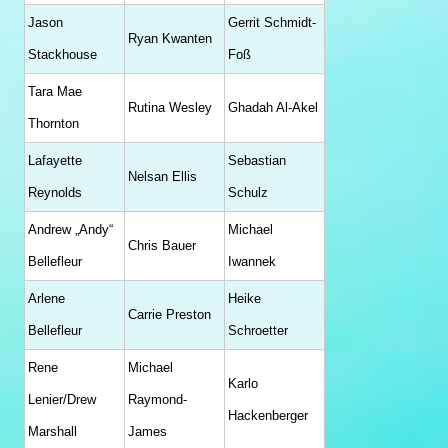
Jason
Gerrit Schmidt-
Ryan Kwanten
Stackhouse
Foß
Tara Mae
Rutina Wesley
Ghadah Al-Akel
Thornton
Lafayette
Sebastian
Nelsan Ellis
Reynolds
Schulz
Andrew „Andy“
Michael
Chris Bauer
Bellefleur
Iwannek
Arlene
Heike
Carrie Preston
Bellefleur
Schroetter
Rene
Michael
Karlo
Lenier/Drew
Raymond-
Hackenberger
Marshall
James