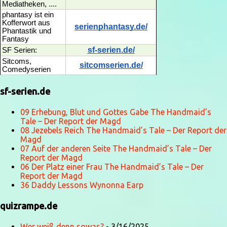
Mediatheken, ....
phantasy ist ein
Kofferwort aus
serienphantasy.de/
Phantastik und
Fantasy
sf-serien.de/
SF Serien:
Sitcoms,
sitcomserien.de/
Comedyserien
sf-serien.de
09 Erhebung, Blut und Gottes Gabe The Handmaid’s
Tale – Der Report der Magd
08 Jezebels Reich The Handmaid’s Tale – Der Report der
Magd
07 Auf der anderen Seite The Handmaid’s Tale – Der
Report der Magd
06 Der Platz einer Frau The Handmaid’s Tale – Der
Report der Magd
36 Daddy Lessons Wynonna Earp
quizrampe.de
Wer weiß denn sowas?
- 3/16/2025