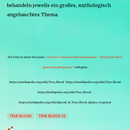
behandeln jeweils ein großes, mythologisch
angehauchtes Thema.
Der Text ist unter der Lizenz
„Creative-Commons Namensnennung – Weitergabe unter
gleichen Bedingungen“
verfügbar;
https://en.wikipedia.org/wiki/True_Blood https://de.wikipedia.org/wiki/True_Blood
https://fr.wikipedia.org/wiki/True_Blood
https://it.wikipedia.org/wiki/Episodi_di_True_Blood_(prima_stagione)
TRUE BLOOD
TRUE BLOOD S5