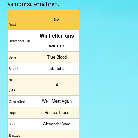
Vampir zu ernähren.
Nr.
52
(ges.)
Wir treffen uns
Deutscher Titel
wieder
True Blood
Serie
Staffel 5
Staffel
Nr.
4
(St.)
We’ll Meet Again
Original­titel
Romeo Tirone
Regie
Alexander Woo
Buch
Erstaus­