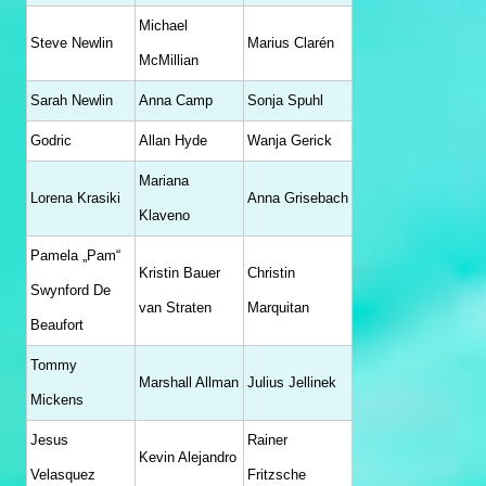
Michael
Steve Newlin
Marius Clarén
McMillian
Sarah Newlin
Anna Camp
Sonja Spuhl
Godric
Allan Hyde
Wanja Gerick
Mariana
Lorena Krasiki
Anna Grisebach
Klaveno
Pamela „Pam“
Kristin Bauer
Christin
Swynford De
van Straten
Marquitan
Beaufort
Tommy
Marshall Allman
Julius Jellinek
Mickens
Jesus
Rainer
Kevin Alejandro
Velasquez
Fritzsche