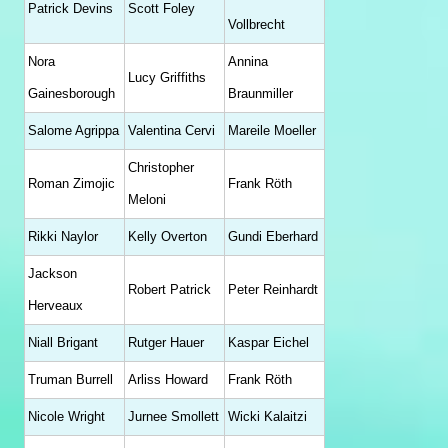
Patrick Devins
Scott Foley
Vollbrecht
Nora
Annina
Lucy Griffiths
Gainesborough
Braunmiller
Salome Agrippa
Valentina Cervi
Mareile Moeller
Christopher
Roman Zimojic
Frank Röth
Meloni
Rikki Naylor
Kelly Overton
Gundi Eberhard
Jackson
Robert Patrick
Peter Reinhardt
Herveaux
Niall Brigant
Rutger Hauer
Kaspar Eichel
Truman Burrell
Arliss Howard
Frank Röth
Nicole Wright
Jurnee Smollett
Wicki Kalaitzi