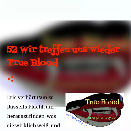
Direkt zum Hauptbereich
52 Wir treffen uns wieder
True Blood
Eric verhört Pam zu
Russells Flucht, um
herauszufinden, was
sie wirklich weiß, und