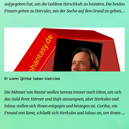
aufgegeben hat, um die Goldene Hirschkuh zu heiraten. Die beiden
Frauen gehen zu Hercules, um der Sache auf den Grund zu gehen.
Tatsächlich handelt es sich bei den beiden Männern um Mars und
Strife. Serena ist glücklich mit ihrem neuen Leben als Mensch,
denn nun kann sie nicht nur die Frau von Hercules sein, sondern
endlich auch Menschen berühren, ohne sich zu verwandeln. Mars
ist immer noch wütend auf Hercules, weil er Xena davon
überzeugt hat, nicht mehr seine Kämpferin sein zu wollen, und
nun steht sein Racheplan kurz vor der Vollendung. Einige Männer
im Dorf belästigen Serena, also stellt sich Hercules seiner Frau zur
Seite, um sie zu verteidigen, aber ohne seine Kräfte fällt es ihm
51 Wenn Götter lieben Hercules
schwerer, sich zu behaupten, und er riskiert sogar, zu sterben.
Glücklicherweise greift Iolao ein und hilft ihm, sie zu besiegen.
Die Männer von Nestor wollen Serena immer noch töten, um sich
Strife schürt mit seinen Kräften die Wut von...
das Gold ihrer Hörner und Hufe anzueignen, aber Herkules und
Iolaus stellen sich ihnen entgegen und besiegen sie. Corilus, ein
Freund von Xena, schließt sich Herkules und Iolaus an, um ihnen
zu helfen, aber die beiden sind nicht interessiert, da er, obwohl er
sich als großer Krieger ausgibt, nur ein Störfaktor ist. Strife warnt