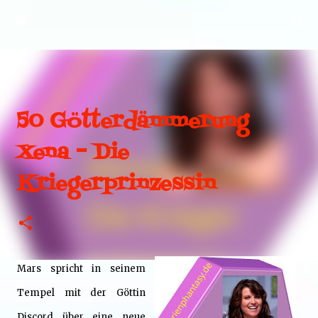
Direkt zum Hauptbereich
50 Götterdämmerung
Xena – Die
Kriegerprinzessin
Mars spricht in seinem
Tempel mit der Göttin
Discord über eine neue