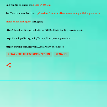
Bild Von Gage Skidmore,
CC BY-SA 3.0
,
Link
Der Text ist unter der Lizenz
„Creative-Commons Namensnennung – Weitergabe unter
gleichen Bedingungen“
verfügbar;
https://de.wikipedia.org/wiki/Xena_%E2%80%93_Die_Kriegerprinzessin
https://it.wikipedia.org/wiki/Xena_-_Principessa_guerriera
https://en.wikipedia.org/wiki/Xena:_Warrior_Princess
XENA – DIE KRIEGERPRINZESSIN
XENA S3