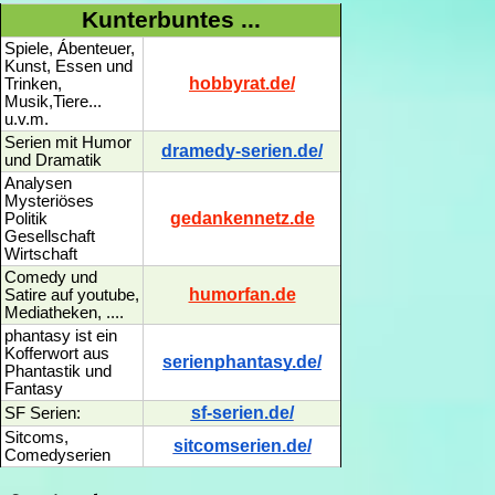
Kunterbuntes ...
Spiele, Ábenteuer,
Kunst, Essen und
hobbyrat.de/
Trinken,
Musik,Tiere...
u.v.m.
Serien mit Humor
dramedy-serien.de/
und Dramatik
Analysen
Mysteriöses
gedankennetz.de
Politik
Gesellschaft
Wirtschaft
Comedy und
humorfan.de
Satire auf youtube,
Mediatheken, ....
phantasy ist ein
Kofferwort aus
serienphantasy.de/
Phantastik und
Fantasy
sf-serien.de/
SF Serien:
Sitcoms,
sitcomserien.de/
Comedyserien