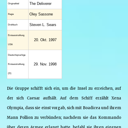
The Deliverer
Original­titel
Oley Sassone
Regie
Steven L. Sears
Drehbuch
Erstaus­strahlung
20. Okt. 1997
USA
Deutsch­sprachige
29. Nov. 1998
Erstaus­strahlung
(D)
Die Gruppe schifft sich ein, um die Insel zu erreichen, auf
der sich Caesar aufhält. Auf dem Schiff erzählt Xena
Olympia, dass sie einst vorgab, sich mit Boadicea und ihrem
Mann Pollion zu verbünden; nachdem sie das Kommando
über deren Armee erlangt hatte, befahl sie ihren eigenen