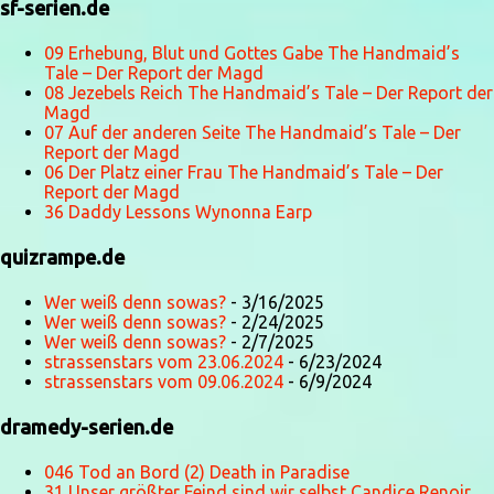
sf-serien.de
09 Erhebung, Blut und Gottes Gabe The Handmaid’s
Tale – Der Report der Magd
08 Jezebels Reich The Handmaid’s Tale – Der Report der
Magd
07 Auf der anderen Seite The Handmaid’s Tale – Der
Report der Magd
06 Der Platz einer Frau The Handmaid’s Tale – Der
Report der Magd
36 Daddy Lessons Wynonna Earp
quizrampe.de
Wer weiß denn sowas?
- 3/16/2025
Wer weiß denn sowas?
- 2/24/2025
Wer weiß denn sowas?
- 2/7/2025
strassenstars vom 23.06.2024
- 6/23/2024
strassenstars vom 09.06.2024
- 6/9/2024
dramedy-serien.de
046 Tod an Bord (2) Death in Paradise
31 Unser größter Feind sind wir selbst Candice Renoir