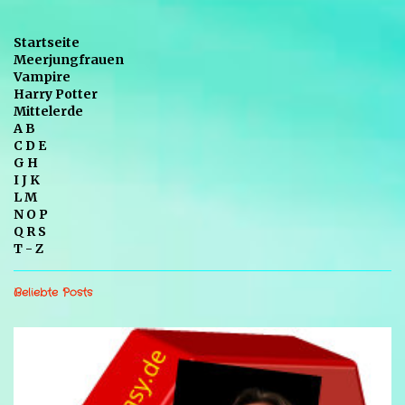
Startseite
Meerjungfrauen
Vampire
Harry Potter
Mittelerde
A B
C D E
G H
I J K
L M
N O P
Q R S
T - Z
Beliebte Posts