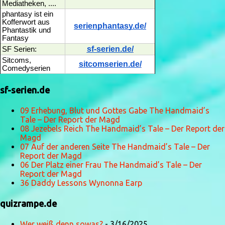
Mediatheken, ....
phantasy ist ein
Kofferwort aus
serienphantasy.de/
Phantastik und
Fantasy
sf-serien.de/
SF Serien:
Sitcoms,
sitcomserien.de/
Comedyserien
sf-serien.de
09 Erhebung, Blut und Gottes Gabe The Handmaid’s
Tale – Der Report der Magd
08 Jezebels Reich The Handmaid’s Tale – Der Report der
Magd
07 Auf der anderen Seite The Handmaid’s Tale – Der
Report der Magd
06 Der Platz einer Frau The Handmaid’s Tale – Der
Report der Magd
36 Daddy Lessons Wynonna Earp
quizrampe.de
Wer weiß denn sowas?
- 3/16/2025