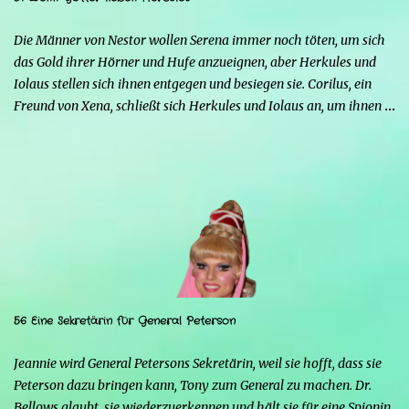
schwerer, sich zu behaupten, und er riskiert sogar, zu sterben.
Glücklicherweise greift Iolao ein und hilft ihm, sie zu besiegen.
Die Männer von Nestor wollen Serena immer noch töten, um sich
Strife schürt mit seinen Kräften die Wut von...
das Gold ihrer Hörner und Hufe anzueignen, aber Herkules und
Iolaus stellen sich ihnen entgegen und besiegen sie. Corilus, ein
Freund von Xena, schließt sich Herkules und Iolaus an, um ihnen
zu helfen, aber die beiden sind nicht interessiert, da er, obwohl er
sich als großer Krieger ausgibt, nur ein Störfaktor ist. Strife warnt
Mars, auch wenn dieser glaubt, dass Serena ihm treu ergeben sein
wird. Strife erinnert ihn daran, dass auch Xena in der
Vergangenheit seine Favoritin war, bis Herkules sie dazu brachte,
ihm den Rücken zu kehren, und dass wahrscheinlich auch Serena
Herkules ihm vorziehen wird. Herkules überrascht Serena mit
einem Schmuckstück und bittet sie, ihn zu heiraten, aber sie
braucht Zeit, um ihm eine Antwort zu geben. Sie kann nicht mit
56 Eine Sekretärin für General Peterson
Menschen in Kontakt bleiben, da sie sonst zur Goldenen Hirschkuh
würde, was ein Problem darstellen würde. Außerdem möchte sie
Jeannie wird General Petersons Sekretärin, weil sie hofft, dass sie
Mars nicht respektlos gegenübertreten. Herkules ma...
Peterson dazu bringen kann, Tony zum General zu machen. Dr.
Bellows glaubt, sie wiederzuerkennen und hält sie für eine Spionin,