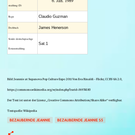
6. Jan. 1989
strahlung (D)
Claudio Guzman
Regie
James Henerson
Drehbuch
Sender deutschsprachige
Sat.1
Erstausstrahlung
Bild: Jeannie at Supanova Pop Culture Expo 2011 Von Eva Rinaldi - Flickr, CC BY-SA 2.0,
https://commons.wikimedia.org/w/index.php?curid=36974583
Der Text ist unter der Lizenz „Creative Commons Attribution/Share Alike“ verfügbar.
Textquelle: Wikipedia
BEZAUBERNDE JEANNIE
BEZAUBERNDE JEANNIE S5