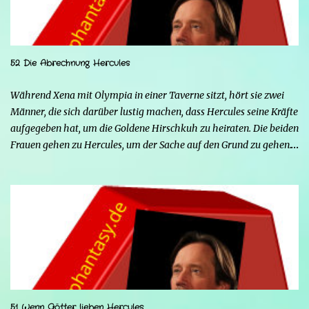
52 Die Abrechnung Hercules
Während Xena mit Olympia in einer Taverne sitzt, hört sie zwei
Männer, die sich darüber lustig machen, dass Hercules seine Kräfte
aufgegeben hat, um die Goldene Hirschkuh zu heiraten. Die beiden
Frauen gehen zu Hercules, um der Sache auf den Grund zu gehen.
Tatsächlich handelt es sich bei den beiden Männern um Mars und
Strife. Serena ist glücklich mit ihrem neuen Leben als Mensch,
denn nun kann sie nicht nur die Frau von Hercules sein, sondern
endlich auch Menschen berühren, ohne sich zu verwandeln. Mars
ist immer noch wütend auf Hercules, weil er Xena davon
überzeugt hat, nicht mehr seine Kämpferin sein zu wollen, und
nun steht sein Racheplan kurz vor der Vollendung. Einige Männer
im Dorf belästigen Serena, also stellt sich Hercules seiner Frau zur
Seite, um sie zu verteidigen, aber ohne seine Kräfte fällt es ihm
51 Wenn Götter lieben Hercules