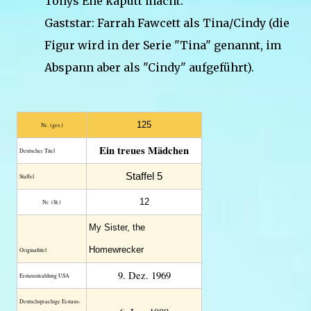
Tonys Ehe kaputt macht.
Gaststar: Farrah Fawcett als Tina/Cindy (die
Figur wird in der Serie "Tina" genannt, im
Abspann aber als "Cindy" aufgeführt).
125
Nr. (ges.)
Ein treues Mädchen
Deutscher Titel
Staffel 5
Staffel
12
Nr. (St.)
My Sister, the
Homewrecker
Original­titel
9. Dez. 1969
Erstaus­strahlung USA
Deutsch­sprachige Erstaus­