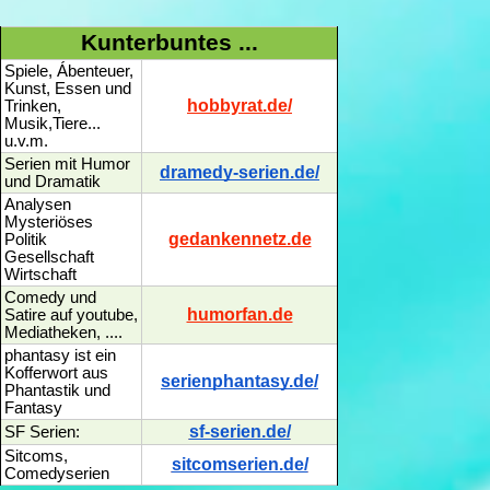
Kunterbuntes ...
Spiele, Ábenteuer,
Kunst, Essen und
hobbyrat.de/
Trinken,
Musik,Tiere...
u.v.m.
Serien mit Humor
dramedy-serien.de/
und Dramatik
Analysen
Mysteriöses
gedankennetz.de
Politik
Gesellschaft
Wirtschaft
Comedy und
humorfan.de
Satire auf youtube,
Mediatheken, ....
phantasy ist ein
Kofferwort aus
serienphantasy.de/
Phantastik und
Fantasy
sf-serien.de/
SF Serien:
Sitcoms,
sitcomserien.de/
Comedyserien