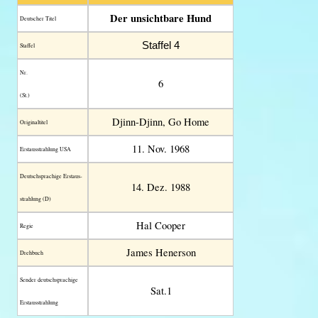
Der unsichtbare Hund
Deutscher Titel
Staffel 4
Staffel
Nr.
6
(St.)
Djinn-Djinn, Go Home
Original­titel
11. Nov. 1968
Erstaus­strahlung USA
Deutsch­sprachige Erstaus­
14. Dez. 1988
strahlung (D)
Hal Cooper
Regie
James Henerson
Drehbuch
Sender deutschsprachige
Sat.1
Erstausstrahlung