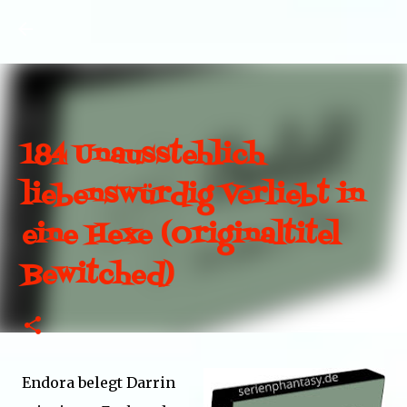
Direkt zum Hauptbereich
184 Unausstehlich
liebenswürdig Verliebt in
eine Hexe (Originaltitel
Bewitched)
Endora belegt Darrin