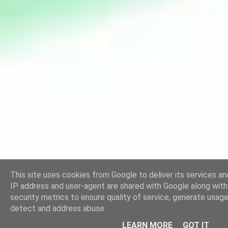
This site uses cookies from Google to deliver its services and
IP address and user-agent are shared with Google along wit
security metrics to ensure quality of service, generate usage
detect and address abuse.
LEARN MORE
GOT IT