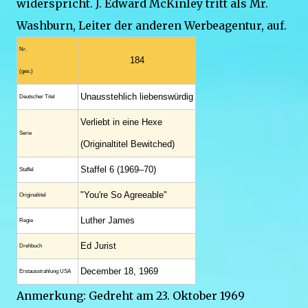
widerspricht. J. Edward McKinley tritt als Mr.
Washburn, Leiter der anderen Werbeagentur, auf.
Nr.
184
(ges.)
Unausstehlich liebenswürdig
Deutscher Titel
Verliebt in eine Hexe
Serie
(Originaltitel Bewitched)
Staffel 6 (1969–70)
Staffel
"You're So Agreeable"
Original­titel
Luther James
Regie
Ed Jurist
Drehbuch
December 18, 1969
Erstaus­strahlung USA
Anmerkung: Gedreht am 23. Oktober 1969