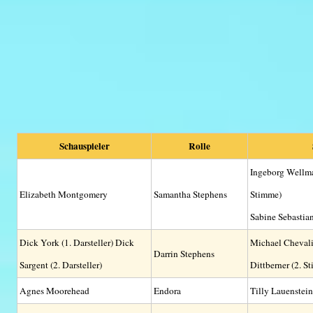
Schauspieler
Rolle
Ingeborg Wellma
Elizabeth Montgomery
Samantha Stephens
Stimme)
Sabine Sebastian
Dick York (1. Darsteller) Dick
Michael Chevali
Darrin Stephens
Sargent (2. Darsteller)
Dittberner (2. S
Agnes Moorehead
Endora
Tilly Lauenstein