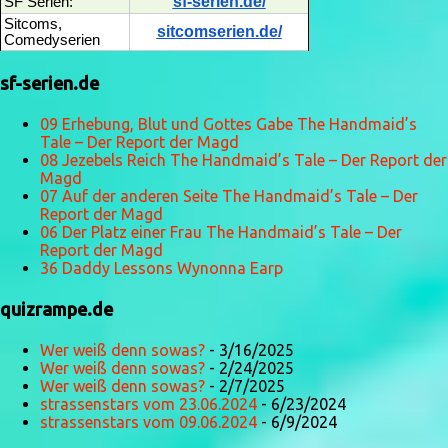
sf-serien.de/
SF Serien:
Sitcoms,
sitcomserien.de/
Comedyserien
sf-serien.de
09 Erhebung, Blut und Gottes Gabe The Handmaid’s
Tale – Der Report der Magd
08 Jezebels Reich The Handmaid’s Tale – Der Report der
Magd
07 Auf der anderen Seite The Handmaid’s Tale – Der
Report der Magd
06 Der Platz einer Frau The Handmaid’s Tale – Der
Report der Magd
36 Daddy Lessons Wynonna Earp
quizrampe.de
Wer weiß denn sowas?
- 3/16/2025
Wer weiß denn sowas?
- 2/24/2025
Wer weiß denn sowas?
- 2/7/2025
strassenstars vom 23.06.2024
- 6/23/2024
strassenstars vom 09.06.2024
- 6/9/2024