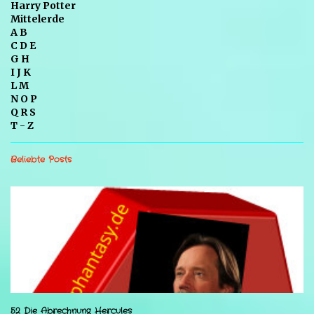
Harry Potter
Mittelerde
A B
C D E
G H
I J K
L M
N O P
Q R S
T - Z
Beliebte Posts
52 Die Abrechnung Hercules