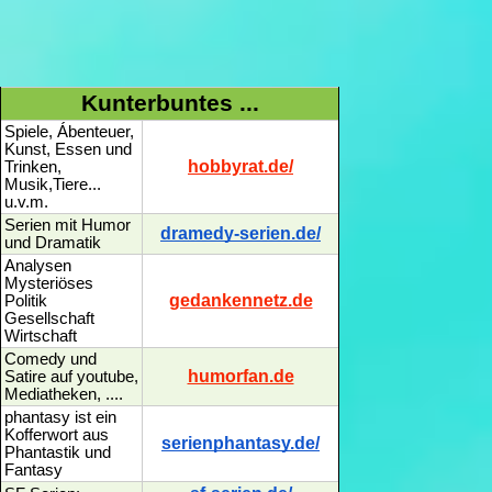
Kunterbuntes ...
Spiele, Ábenteuer,
Kunst, Essen und
hobbyrat.de/
Trinken,
Musik,Tiere...
u.v.m.
Serien mit Humor
dramedy-serien.de/
und Dramatik
Analysen
Mysteriöses
gedankennetz.de
Politik
Gesellschaft
Wirtschaft
Comedy und
humorfan.de
Satire auf youtube,
Mediatheken, ....
phantasy ist ein
Kofferwort aus
serienphantasy.de/
Phantastik und
Fantasy