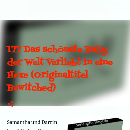
Direkt zum Hauptbereich
177 Das schönste Baby
der Welt Verliebt in eine
Hexe (Originaltitel
Bewitched)
Samantha und Darrin