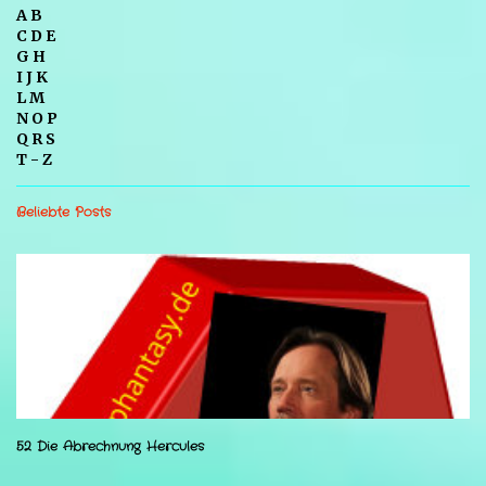
A B
C D E
G H
I J K
L M
N O P
Q R S
T - Z
Beliebte Posts
52 Die Abrechnung Hercules