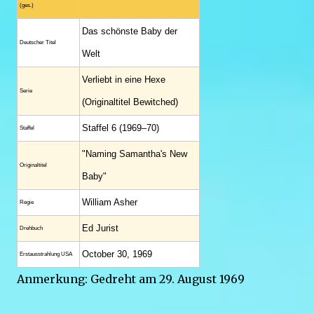
(ges.)
Das schönste Baby der
Deutscher Titel
Welt
Verliebt in eine Hexe
Serie
(Originaltitel Bewitched)
Staffel 6 (1969–70)
Staffel
"Naming Samantha's New
Original­titel
Baby"
William Asher
Regie
Ed Jurist
Drehbuch
October 30, 1969
Erstaus­strahlung USA
Anmerkung: Gedreht am 29. August 1969