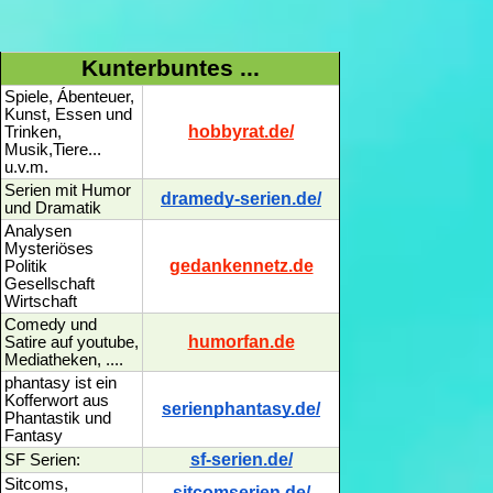
Kunterbuntes ...
Spiele, Ábenteuer,
Kunst, Essen und
hobbyrat.de/
Trinken,
Musik,Tiere...
u.v.m.
Serien mit Humor
dramedy-serien.de/
und Dramatik
Analysen
Mysteriöses
gedankennetz.de
Politik
Gesellschaft
Wirtschaft
Comedy und
humorfan.de
Satire auf youtube,
Mediatheken, ....
phantasy ist ein
Kofferwort aus
serienphantasy.de/
Phantastik und
Fantasy
sf-serien.de/
SF Serien:
Sitcoms,
sitcomserien.de/