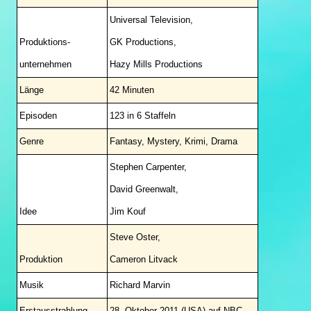
Universal Television,
Produktions-
GK Productions,
unternehmen
Hazy Mills Productions
Länge
42 Minuten
Episoden
123 in 6 Staffeln
Genre
Fantasy, Mystery, Krimi, Drama
Stephen Carpenter,
David Greenwalt,
Idee
Jim Kouf
Steve Oster,
Produktion
Cameron Litvack
Musik
Richard Marvin
Erstausstrahlung
28. Oktober 2011 (USA) auf NBC