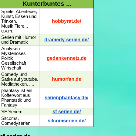
Kunterbuntes ...
Spiele, Ábenteuer,
Kunst, Essen und
hobbyrat.de/
Trinken,
Musik,Tiere...
u.v.m.
Serien mit Humor
dramedy-serien.de/
und Dramatik
Analysen
Mysteriöses
gedankennetz.de
Politik
Gesellschaft
Wirtschaft
Comedy und
humorfan.de
Satire auf youtube,
Mediatheken, ....
phantasy ist ein
Kofferwort aus
serienphantasy.de/
Phantastik und
Fantasy
sf-serien.de/
SF Serien:
Sitcoms,
sitcomserien.de/
Comedyserien