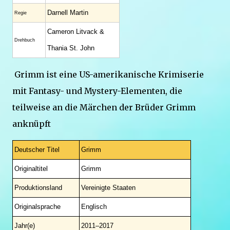
Darnell Martin
Regie
Cameron Litvack &
Drehbuch
Thania St. John
Grimm ist eine US-amerikanische Krimiserie
mit Fantasy- und Mystery-Elementen, die
teilweise an die Märchen der Brüder Grimm
anknüpft
Deutscher Titel
Grimm
Originaltitel
Grimm
Produktionsland
Vereinigte Staaten
Originalsprache
Englisch
Jahr(e)
2011–2017