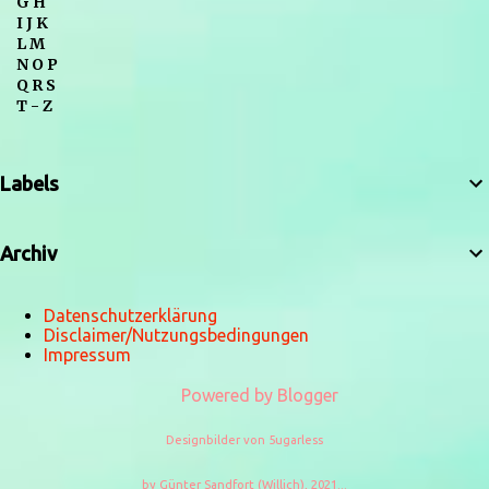
G H
I J K
L M
N O P
Q R S
T - Z
Labels
Archiv
Datenschutzerklärung
Disclaimer/Nutzungsbedingungen
Impressum
Powered by Blogger
Designbilder von
5ugarless
by Günter Sandfort (Willich), 2021...