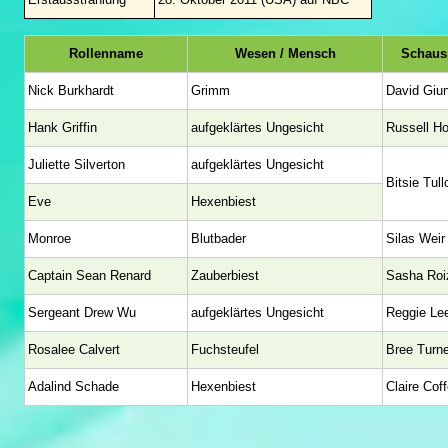
Rollenname
Wesen / Mensch
Schausp
Nick Burkhardt
Grimm
David Giun
Hank Griffin
aufgeklärtes Ungesicht
Russell H
Juliette Silverton
aufgeklärtes Ungesicht
Bitsie Tul
Eve
Hexenbiest
Monroe
Blutbader
Silas Weir
Captain Sean Renard
Zauberbiest
Sasha Roi
Sergeant Drew Wu
aufgeklärtes Ungesicht
Reggie Le
Rosalee Calvert
Fuchsteufel
Bree Turne
Adalind Schade
Hexenbiest
Claire Cof