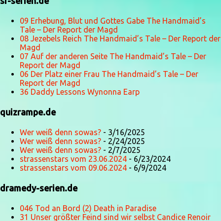
sf-serien.de
09 Erhebung, Blut und Gottes Gabe The Handmaid’s
Tale – Der Report der Magd
08 Jezebels Reich The Handmaid’s Tale – Der Report der
Magd
07 Auf der anderen Seite The Handmaid’s Tale – Der
Report der Magd
06 Der Platz einer Frau The Handmaid’s Tale – Der
Report der Magd
36 Daddy Lessons Wynonna Earp
quizrampe.de
Wer weiß denn sowas?
- 3/16/2025
Wer weiß denn sowas?
- 2/24/2025
Wer weiß denn sowas?
- 2/7/2025
strassenstars vom 23.06.2024
- 6/23/2024
strassenstars vom 09.06.2024
- 6/9/2024
dramedy-serien.de
046 Tod an Bord (2) Death in Paradise
31 Unser größter Feind sind wir selbst Candice Renoir