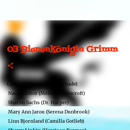
Direkt zum Hauptbereich
03 Bienenkönigin Grimm
Claire Kaffee (Adalind Schade)
Nana Visitor (Melissa Waincroft)
Sharon Sachs (Dr. Harper)
Mary Ann Jarou (Serena Dunbrook)
Linn Bjornland (Camilla Gotlieb)