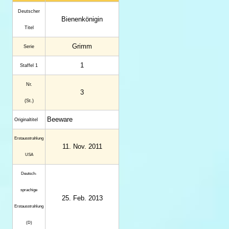
Deutscher
Bienenkönigin
Titel
Grimm
Serie
1
Staffel 1
Nr.
3
(St.)
Beeware
Original­titel
Erstaus­strahlung
11. Nov. 2011
USA
Deutsch­
sprachige
25. Feb. 2013
Erstaus­strahlung
(D)