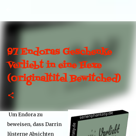
Direkt zum Hauptbereich
97 Endoras Geschenke
Verliebt in eine Hexe
(Originaltitel Bewitched)
Um Endora zu
beweisen, dass Darrin
lüsterne Absichten