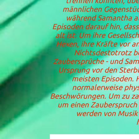
trennen konnten, übe
männlichen Gegenstücke
während Samantha als
Episoden darauf hin, dass
alt ist. Um ihre Gesells
Hexen, ihre Kräfte vor a
Nichtsdestotrotz 
Zaubersprüche - und Sam
Ursprung vor den Sterbl
meisten Episoden. 
normalerweise phys
Beschwörungen. Um zu zau
um einen Zauberspruch z
werden von Musik 