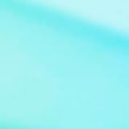
Claudio Guzman Drehbuch Sidney Sheldon
Sender deutschsprachige Erstausstrahlung
Sat.1 Serie Bezaubernde Jeannie (im
Original: I Dream of Jeannie) Bild: Jeannie at
Supanova Pop Culture Expo 2011 Von Eva
Rinaldi - Flickr, CC BY-SA 2.0,
https://commons.wikimedia.org/w/index.ph
p?curid=36974583 De...