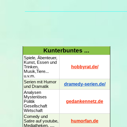
Kunterbuntes ...
Spiele, Ábenteuer,
Kunst, Essen und
hobbyrat.de/
Trinken,
Musik,Tiere...
u.v.m.
Serien mit Humor
dramedy-serien.de/
und Dramatik
Analysen
Mysteriöses
gedankennetz.de
Politik
Gesellschaft
Wirtschaft
Comedy und
humorfan.de
Satire auf youtube,
Mediatheken, ....