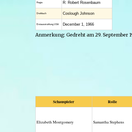
R. Robert Rosenbaum
Regie
Coslough Johnson
Drehbuch
December 1, 1966
Erstaus­strahlung USA
Anmerkung: Gedreht am 29. September 1
Schauspieler
Rolle
Elizabeth Montgomery
Samantha Stephens