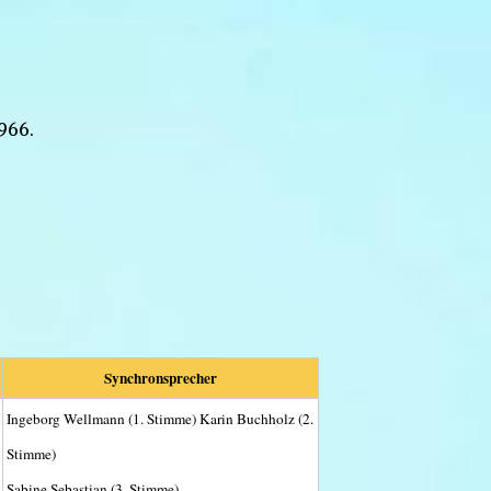
966.
Synchronsprecher
Ingeborg Wellmann (1. Stimme) Karin Buchholz (2.
Stimme)
Sabine Sebastian (3. Stimme)