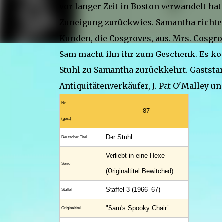
vor langer Zeit in Boston verwandelt hat
Zuneigung zurückwies. Samantha richtet
Kunden, die Cosgroves, aus. Mrs. Cosgrov
Sam macht ihn ihr zum Geschenk. Es ko
Stuhl zu Samantha zurückkehrt. Gaststa
Antiquitätenverkäufer, J. Pat O'Malley 
Nr.
87
(ges.)
Der Stuhl
Deutscher Titel
Verliebt in eine Hexe
Serie
(Originaltitel Bewitched)
Staffel 3 (1966–67)
Staffel
"Sam's Spooky Chair"
Original­titel