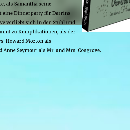
te, als Samantha seine
 eine Dinnerparty für Darrins
e verliebt sich in den Stuhl und
mmt zu Komplikationen, als der
rs: Howard Morton als
und Anne Seymour als Mr. und Mrs. Cosgrove.