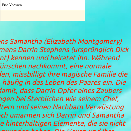
Eric Vaessen
ns Samantha (Elizabeth Montgomery)
amens Darrin Stephens (ursprünglich Dick
ent) kennen und heiratet ihn. Während
ünschen nachkommt, eine normale
n, missbilligt ihre magische Familie die
häufig in das Leben des Paares ein. Die
amit, dass Darrin Opfer eines Zaubers
gen bei Sterblichen wie seinem Chef,
Eltern und seinen Nachbarn Verwüstung
doch umarmen sich Darrin und Samantha
 hinterhältigen Elemente, die sie nicht