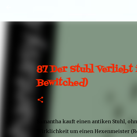
87 Der Stuhl Verliebt 
Bewitched)
Samantha kauft einen antiken Stuhl, ohn
Wirklichkeit um einen Hexenmeister (Rog