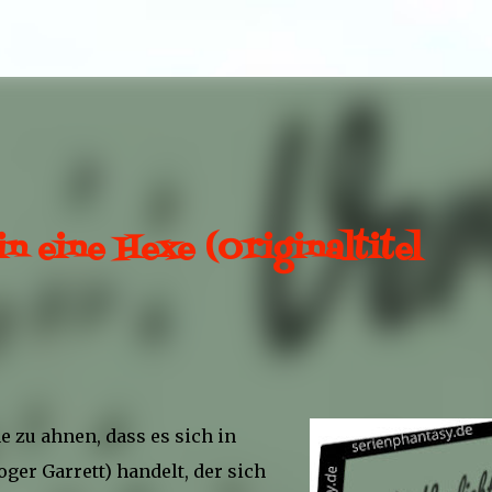
Direkt zum Hauptbereich
in eine Hexe (Originaltitel
e zu ahnen, dass es sich in
er Garrett) handelt, der sich