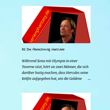
52 Die Abrechnung Hercules
Während Xena mit Olympia in einer
Taverne sitzt, hört sie zwei Männer, die sich
darüber lustig machen, dass Hercules seine
Kräfte aufgegeben hat, um die Goldene
Hirschkuh zu heiraten. Die beiden Frauen
gehen zu Hercules, um der Sache auf den
Grund zu gehen. Tatsächlich handelt es sich
bei den beiden Männern um Mars und Strife.
Serena ist glücklich mit ihrem neuen Leben