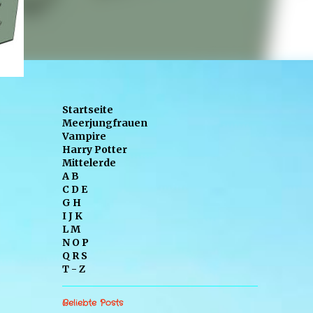
Startseite
Meerjungfrauen
Vampire
Harry Potter
Mittelerde
A B
C D E
G H
I J K
L M
N O P
Q R S
T - Z
Beliebte Posts