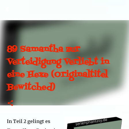
Direkt zum Hauptbereich
89 Samantha zur
Verteidigung Verliebt in
eine Hexe (Originaltitel
Bewitched)
In Teil 2 gelingt es