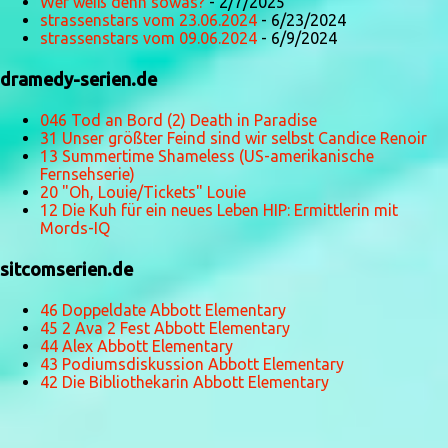
Wer weiß denn sowas?
- 2/7/2025
strassenstars vom 23.06.2024
- 6/23/2024
strassenstars vom 09.06.2024
- 6/9/2024
dramedy-serien.de
046 Tod an Bord (2) Death in Paradise
31 Unser größter Feind sind wir selbst Candice Renoir
13 Summertime Shameless (US-amerikanische
Fernsehserie)
20 "Oh, Louie/Tickets" Louie
12 Die Kuh für ein neues Leben HIP: Ermittlerin mit
Mords-IQ
sitcomserien.de
46 Doppeldate Abbott Elementary
45 2 Ava 2 Fest Abbott Elementary
44 Alex Abbott Elementary
43 Podiumsdiskussion Abbott Elementary
42 Die Bibliothekarin Abbott Elementary