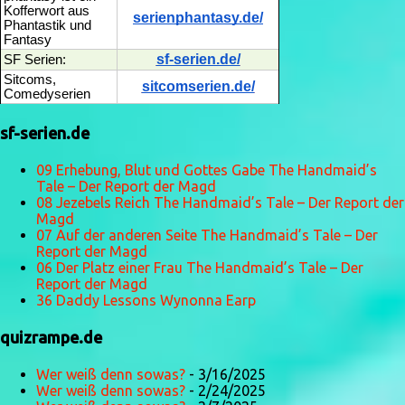
Kofferwort aus
serienphantasy.de/
Phantastik und
Fantasy
sf-serien.de/
SF Serien:
Sitcoms,
sitcomserien.de/
Comedyserien
sf-serien.de
09 Erhebung, Blut und Gottes Gabe The Handmaid’s
Tale – Der Report der Magd
08 Jezebels Reich The Handmaid’s Tale – Der Report der
Magd
07 Auf der anderen Seite The Handmaid’s Tale – Der
Report der Magd
06 Der Platz einer Frau The Handmaid’s Tale – Der
Report der Magd
36 Daddy Lessons Wynonna Earp
quizrampe.de
Wer weiß denn sowas?
- 3/16/2025
Wer weiß denn sowas?
- 2/24/2025