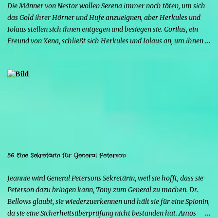
Die Männer von Nestor wollen Serena immer noch töten, um sich
Strife schürt mit seinen Kräften die Wut von...
das Gold ihrer Hörner und Hufe anzueignen, aber Herkules und
Iolaus stellen sich ihnen entgegen und besiegen sie. Corilus, ein
Freund von Xena, schließt sich Herkules und Iolaus an, um ihnen
zu helfen, aber die beiden sind nicht interessiert, da er, obwohl er
sich als großer Krieger ausgibt, nur ein Störfaktor ist. Strife warnt
Mars, auch wenn dieser glaubt, dass Serena ihm treu ergeben sein
wird. Strife erinnert ihn daran, dass auch Xena in der
Vergangenheit seine Favoritin war, bis Herkules sie dazu brachte,
ihm den Rücken zu kehren, und dass wahrscheinlich auch Serena
Herkules ihm vorziehen wird. Herkules überrascht Serena mit
einem Schmuckstück und bittet sie, ihn zu heiraten, aber sie
braucht Zeit, um ihm eine Antwort zu geben. Sie kann nicht mit
56 Eine Sekretärin für General Peterson
Menschen in Kontakt bleiben, da sie sonst zur Goldenen Hirschkuh
würde, was ein Problem darstellen würde. Außerdem möchte sie
Jeannie wird General Petersons Sekretärin, weil sie hofft, dass sie
Mars nicht respektlos gegenübertreten. Herkules ma...
Peterson dazu bringen kann, Tony zum General zu machen. Dr.
Bellows glaubt, sie wiederzuerkennen und hält sie für eine Spionin,
da sie eine Sicherheitsüberprüfung nicht bestanden hat. Amos