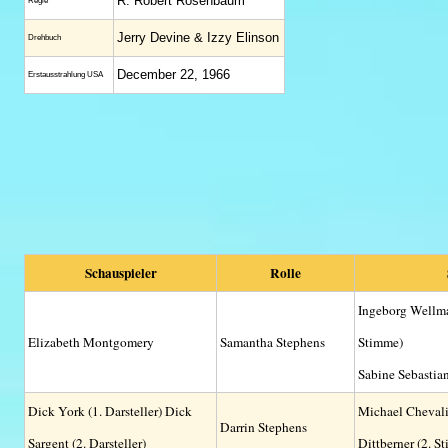
R. Robert Rosenbaum
Regie
Jerry Devine & Izzy Elinson
Drehbuch
December 22, 1966
Erstaus­strahlung USA
Schauspieler
Rolle
Ingeborg Wellma
Elizabeth Montgomery
Samantha Stephens
Stimme)
Sabine Sebastian
Dick York (1. Darsteller) Dick
Michael Chevali
Darrin Stephens
Sargent (2. Darsteller)
Dittberner (2. S