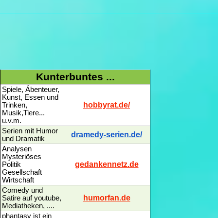
Kunterbuntes ...
Spiele, Ábenteuer,
Kunst, Essen und
hobbyrat.de/
Trinken,
Musik,Tiere...
u.v.m.
Serien mit Humor
dramedy-serien.de/
und Dramatik
Analysen
Mysteriöses
gedankennetz.de
Politik
Gesellschaft
Wirtschaft
Comedy und
humorfan.de
Satire auf youtube,
Mediatheken, ....
phantasy ist ein