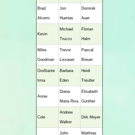
Brad
Jon
Dominik
Alcerro
Huertas
Auer
Michael
Florian
Kevin
Trucco
Halm
Miles
Trevor
Pascal
Goodman
Lissauer
Breuer
Großtante
Barbara
Heidi
Irma
Eden
Treutler
Diana-
Elisabeth
Annie
Maria Riva
Günther
Andrew
Cole
Dirk Meyer
Walker
John
Matthias