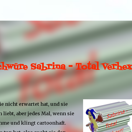
Direkt zum Hauptbereich
hwüre Sabrina - Total Verhex
sie nicht erwartet hat, und sie
 liebt, aber jedes Mal, wenn sie
imme und klingt cartoonhaft.