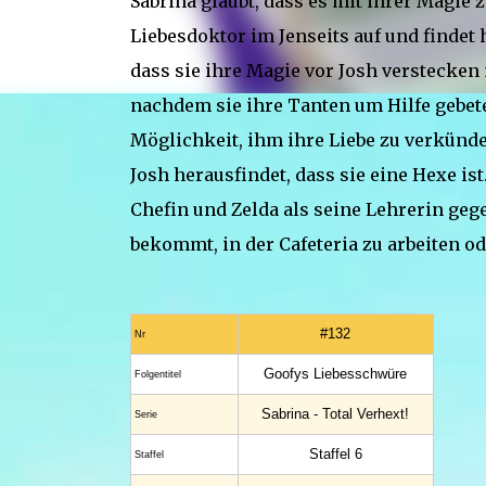
Sabrina glaubt, dass es mit ihrer Magie z
Liebesdoktor im Jenseits auf und findet h
dass sie ihre Magie vor Josh verstecken 
nachdem sie ihre Tanten um Hilfe gebete
Möglichkeit, ihm ihre Liebe zu verkünde
Josh herausfindet, dass sie eine Hexe is
Chefin und Zelda als seine Lehrerin geg
bekommt, in der Cafeteria zu arbeiten od
#132
Nr
Goofys Liebesschwüre
Folgentitel
Sabrina - Total Verhext!
Serie
Staffel 6
Staffel