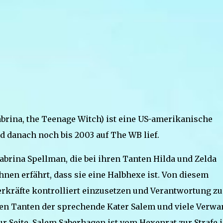
 Sabrina, the Teenage Witch) ist eine US-amerikanische
d danach noch bis 2003 auf The WB lief.
abrina Spellman, die bei ihren Tanten Hilda und Zelda
nen erfährt, dass sie eine Halbhexe ist. Von diesem
erkräfte kontrolliert einzusetzen und Verantwortung zu
en Tanten der sprechende Kater Salem und viele Verwa
 Seite. Salem Saberhagen ist vom Hexenrat zur Strafe 