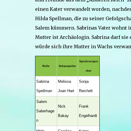
einen Kater verwandelt worden, nachdem 
Hilda Spellman, die zu seiner Gefolgsch
Salem kümmern. Sabrinas Vater wohnt im
Mutter ist Archäologin. Sabrina darf sie 
würde sich ihre Mutter in Wachs verwan
Synchronspre
Rolle
Schauspieler
cher
Sabrina
Melissa
Sonja
Spellman
Joan Hart
Reichelt
Salem
Nick
Frank
Saberhage
Bakay
Engelhardt
n