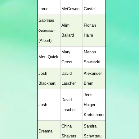
Larue
McGowan
Gastell
Sabrinas
Alimi
Florian
Quizmaster
Ballard
Halm
(Albert)
Mary
Marion
Mrs. Quick
Gross
Sawatzki
Josh
David
Alexander
Blackhart
Lascher
Brem
Jens-
David
Josh
Holger
Lascher
Kretschmer
China
Sandra
Dreama
Shavers
Schwittau