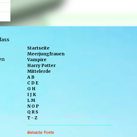
dass
Startseite
Meerjungfrauen
en
Vampire
Harry Potter
Mittelerde
A B
C D E
G H
I J K
L M
N O P
Q R S
T - Z
Beliebte Posts