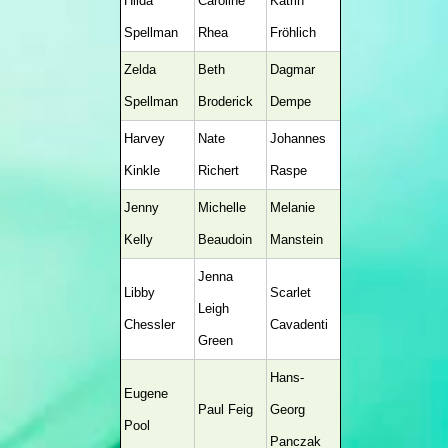
Hilda
Caroline
Katrin
Spellman
Rhea
Fröhlich
Zelda
Beth
Dagmar
Spellman
Broderick
Dempe
Harvey
Nate
Johannes
Kinkle
Richert
Raspe
Jenny
Michelle
Melanie
Kelly
Beaudoin
Manstein
Jenna
Libby
Scarlet
Leigh
Chessler
Cavadenti
Green
Hans-
Eugene
Paul Feig
Georg
Pool
Panczak