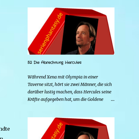
52 Die Abrechnung Hercules
Während Xena mit Olympia in einer
Taverne sitzt, hört sie zwei Männer, die sich
darüber lustig machen, dass Hercules seine
Kräfte aufgegeben hat, um die Goldene
Hirschkuh zu heiraten. Die beiden Frauen
gehen zu Hercules, um der Sache auf den
Grund zu gehen. Tatsächlich handelt es sich
ndte
bei den beiden Männern um Mars und Strife.
Serena ist glücklich mit ihrem neuen Leben
in