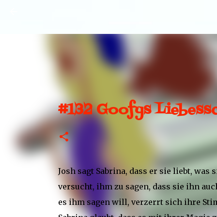
#132 Goofys Liebessc
Josh sagt Sabrina, dass er sie liebt, was 
versucht, ihm zu sagen, dass sie ihn auch
es ihm sagen will, verzerrt sich ihre St