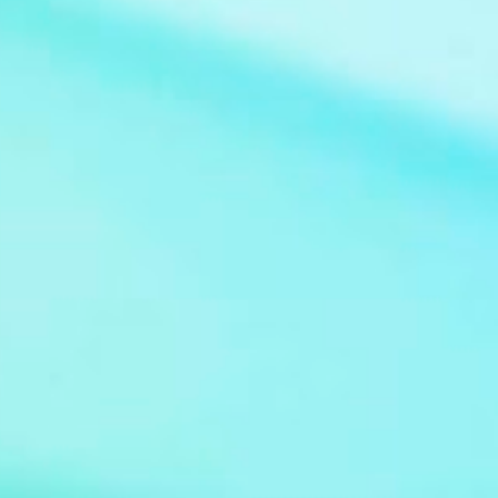
Claudio Guzman Drehbuch Sidney Sheldon
Sender deutschsprachige Erstausstrahlung
Sat.1 Serie Bezaubernde Jeannie (im
Original: I Dream of Jeannie) Bild: Jeannie at
Supanova Pop Culture Expo 2011 Von Eva
Rinaldi - Flickr, CC BY-SA 2.0,
https://commons.wikimedia.org/w/index.ph
p?curid=36974583 De...