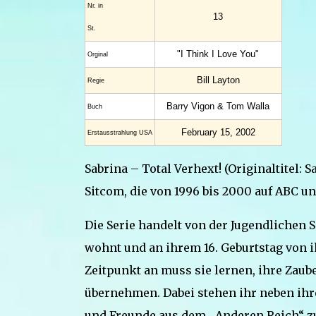
Nr. in
13
St.
"I Think I Love You"
Orginal
Bill Layton
Regie
Barry Vigon & Tom Walla
Buch
February 15, 2002
Erstaus­strahlung USA
Sabrina – Total Verhext! (Originaltitel:
Sitcom, die von 1996 bis 2000 auf ABC un
Die Serie handelt von der Jugendlichen S
wohnt und an ihrem 16. Geburtstag von ih
Zeitpunkt an muss sie lernen, ihre Zaub
übernehmen. Dabei stehen ihr neben ihr
und Freunde aus dem „Anderen Reich“ zur