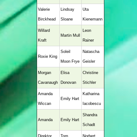
Valerie
Lindsay
Uta
Birckhead
Sloane
Kienemann
Willard
Leon
Martin Mull
Kraft
Rainer
Soleil
Natascha
Roxie King
Moon Frye
Geisler
Morgan
Elisa
Christine
Cavanaugh
Donovan
Stichler
Amanda
Katharina
Emily Hart
Wiccan
Iacobescu
Shandra
Amanda
Emily Hart
Schadt
Direktor
Tom
Norbert