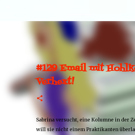
#129 Email mit Hohlk
Verhext!
Sabrina versucht, eine Kolumne in der 
will sie nicht einem Praktikanten überl