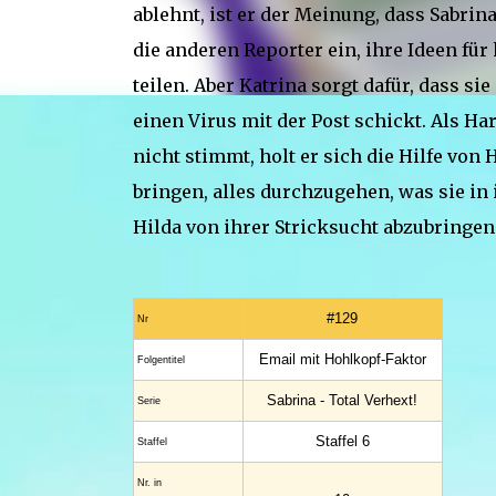
ablehnt, ist er der Meinung, dass Sabrina 
die anderen Reporter ein, ihre Ideen für
teilen. Aber Katrina sorgt dafür, dass si
einen Virus mit der Post schickt. Als Ha
nicht stimmt, holt er sich die Hilfe von 
bringen, alles durchzugehen, was sie in
Hilda von ihrer Stricksucht abzubringen
#129
Nr
Email mit Hohlkopf-Faktor
Folgentitel
Sabrina - Total Verhext!
Serie
Staffel 6
Staffel
Nr. in