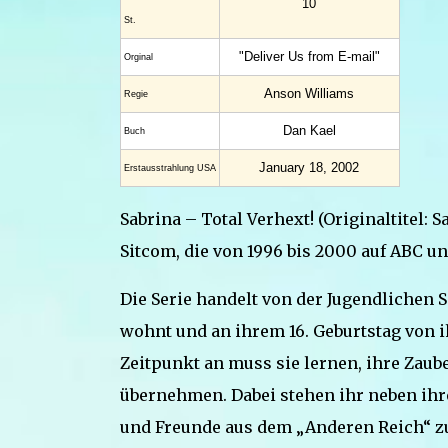
10
St.
"Deliver Us from E-mail"
Orginal
Anson Williams
Regie
Dan Kael
Buch
January 18, 2002
Erstaus­strahlung USA
Sabrina – Total Verhext! (Originaltitel:
Sitcom, die von 1996 bis 2000 auf ABC un
Die Serie handelt von der Jugendlichen S
wohnt und an ihrem 16. Geburtstag von ih
Zeitpunkt an muss sie lernen, ihre Zaub
übernehmen. Dabei stehen ihr neben ihr
und Freunde aus dem „Anderen Reich“ zur