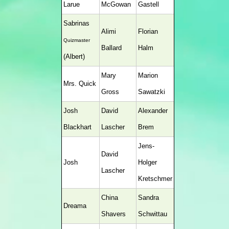
Larue
McGowan
Gastell
Sabrinas
Alimi
Florian
Quizmaster
Ballard
Halm
(Albert)
Mary
Marion
Mrs. Quick
Gross
Sawatzki
Josh
David
Alexander
Blackhart
Lascher
Brem
Jens-
David
Josh
Holger
Lascher
Kretschmer
China
Sandra
Dreama
Shavers
Schwittau