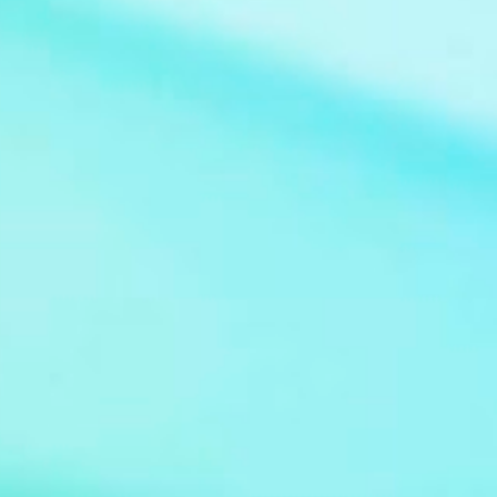
Claudio Guzman Drehbuch Sidney Sheldon
Sender deutschsprachige Erstausstrahlung
Sat.1 Serie Bezaubernde Jeannie (im
Original: I Dream of Jeannie) Bild: Jeannie at
Supanova Pop Culture Expo 2011 Von Eva
Rinaldi - Flickr, CC BY-SA 2.0,
https://commons.wikimedia.org/w/index.ph
p?curid=36974583 De...