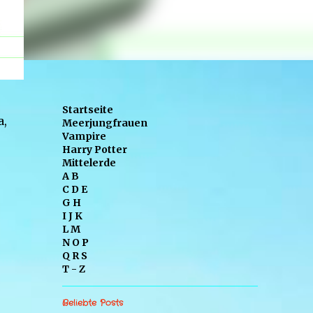
Startseite
a,
Meerjungfrauen
Vampire
Harry Potter
Mittelerde
A B
C D E
G H
I J K
L M
N O P
Q R S
T - Z
Beliebte Posts