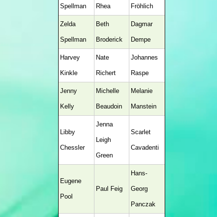
Spellman
Rhea
Fröhlich
Zelda
Beth
Dagmar
Spellman
Broderick
Dempe
Harvey
Nate
Johannes
Kinkle
Richert
Raspe
Jenny
Michelle
Melanie
Kelly
Beaudoin
Manstein
Jenna
Libby
Scarlet
Leigh
Chessler
Cavadenti
Green
Hans-
Eugene
Paul Feig
Georg
Pool
Panczak