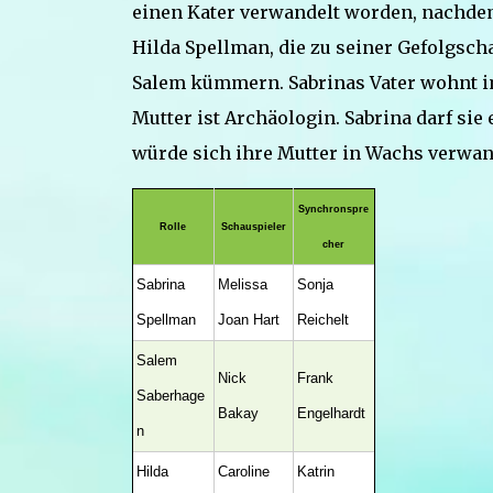
einen Kater verwandelt worden, nachdem 
Hilda Spellman, die zu seiner Gefolgsch
Salem kümmern. Sabrinas Vater wohnt im
Mutter ist Archäologin. Sabrina darf sie 
würde sich ihre Mutter in Wachs verwan
Synchronspre
Rolle
Schauspieler
cher
Sabrina
Melissa
Sonja
Spellman
Joan Hart
Reichelt
Salem
Nick
Frank
Saberhage
Bakay
Engelhardt
n
Hilda
Caroline
Katrin