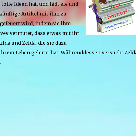
tolle Ideen hat, und lädt sie und
 künftige Artikel mit ihm zu
e gefeuert wird, indem sie ihm
rvey vermutet, dass etwas mit ihr
Hilda und Zelda, die sie dazu
 ihrem Leben gelernt hat. Währenddessen versucht Zeld
.