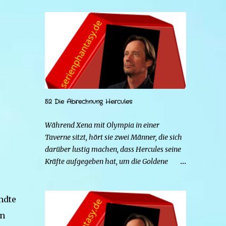
52 Die Abrechnung Hercules
Während Xena mit Olympia in einer
Taverne sitzt, hört sie zwei Männer, die sich
darüber lustig machen, dass Hercules seine
Kräfte aufgegeben hat, um die Goldene
Hirschkuh zu heiraten. Die beiden Frauen
gehen zu Hercules, um der Sache auf den
Grund zu gehen. Tatsächlich handelt es sich
ndte
bei den beiden Männern um Mars und Strife.
in
Serena ist glücklich mit ihrem neuen Leben