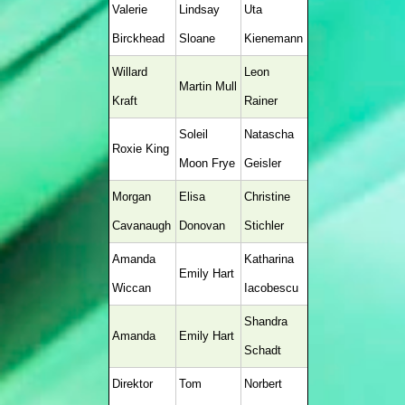
Valerie
Lindsay
Uta
Birckhead
Sloane
Kienemann
Willard
Leon
Martin Mull
Kraft
Rainer
Soleil
Natascha
Roxie King
Moon Frye
Geisler
Morgan
Elisa
Christine
Cavanaugh
Donovan
Stichler
Amanda
Katharina
Emily Hart
Wiccan
Iacobescu
Shandra
Amanda
Emily Hart
Schadt
Direktor
Tom
Norbert