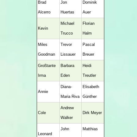
Brad
Jon
Dominik
Alcerro
Huertas
Auer
Michael
Florian
Kevin
Trucco
Halm
Miles
Trevor
Pascal
Goodman
Lissauer
Breuer
Großtante
Barbara
Heidi
Irma
Eden
Treutler
Diana-
Elisabeth
Annie
Maria Riva
Günther
Andrew
Cole
Dirk Meyer
Walker
John
Matthias
Leonard