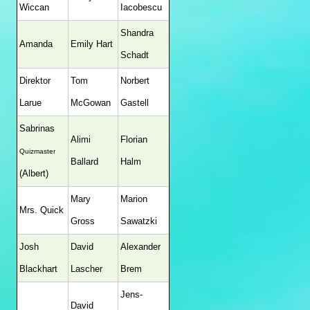
Wiccan
Iacobescu
Shandra
Amanda
Emily Hart
Schadt
Direktor
Tom
Norbert
Larue
McGowan
Gastell
Sabrinas
Alimi
Florian
Quizmaster
Ballard
Halm
(Albert)
Mary
Marion
Mrs. Quick
Gross
Sawatzki
Josh
David
Alexander
Blackhart
Lascher
Brem
Jens-
David