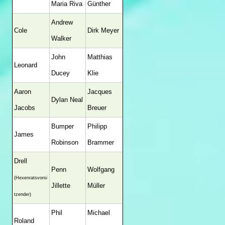
Maria Riva
Günther
Andrew
Cole
Dirk Meyer
Walker
John
Matthias
Leonard
Ducey
Klie
Aaron
Jacques
Dylan Neal
Jacobs
Breuer
Bumper
Philipp
James
Robinson
Brammer
Drell
Penn
Wolfgang
(Hexenratsvorsi
Jillette
Müller
tzender)
Phil
Michael
Roland