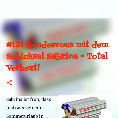
Direkt zum Hauptbereich
#121 Rendezvous mit dem
Schicksal Sabrina - Total
Verhext!
Sabrina ist froh, dass
Josh aus seinem
Sommerurlaub in