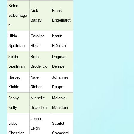
Salem
Nick
Frank
Saberhage
Bakay
Engelhardt
n
Hilda
Caroline
Katrin
Spellman
Rhea
Fröhlich
Zelda
Beth
Dagmar
Spellman
Broderick
Dempe
Harvey
Nate
Johannes
Kinkle
Richert
Raspe
Jenny
Michelle
Melanie
Kelly
Beaudoin
Manstein
Jenna
Libby
Scarlet
Leigh
Chessler
Cavadenti