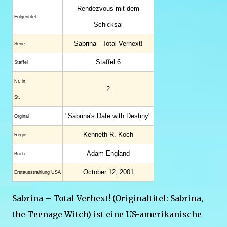
Rendezvous mit dem
Folgentitel
Schicksal
Sabrina - Total Verhext!
Serie
Staffel 6
Staffel
Nr. in
2
St.
"Sabrina's Date with Destiny"
Orginal
Kenneth R. Koch
Regie
Adam England
Buch
October 12, 2001
Erstaus­strahlung USA
Sabrina – Total Verhext! (Originaltitel: Sabrina,
the Teenage Witch) ist eine US-amerikanische