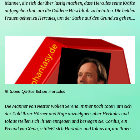
Männer, die sich darüber lustig machen, dass Hercules seine Kräfte
aufgegeben hat, um die Goldene Hirschkuh zu heiraten. Die beiden
Frauen gehen zu Hercules, um der Sache auf den Grund zu gehen.
Tatsächlich handelt es sich bei den beiden Männern um Mars und
Strife. Serena ist glücklich mit ihrem neuen Leben als Mensch,
denn nun kann sie nicht nur die Frau von Hercules sein, sondern
endlich auch Menschen berühren, ohne sich zu verwandeln. Mars
ist immer noch wütend auf Hercules, weil er Xena davon
überzeugt hat, nicht mehr seine Kämpferin sein zu wollen, und
nun steht sein Racheplan kurz vor der Vollendung. Einige Männer
im Dorf belästigen Serena, also stellt sich Hercules seiner Frau zur
Seite, um sie zu verteidigen, aber ohne seine Kräfte fällt es ihm
51 Wenn Götter lieben Hercules
schwerer, sich zu behaupten, und er riskiert sogar, zu sterben.
Glücklicherweise greift Iolao ein und hilft ihm, sie zu besiegen.
Die Männer von Nestor wollen Serena immer noch töten, um sich
Strife schürt mit seinen Kräften die Wut von...
das Gold ihrer Hörner und Hufe anzueignen, aber Herkules und
Iolaus stellen sich ihnen entgegen und besiegen sie. Corilus, ein
Freund von Xena, schließt sich Herkules und Iolaus an, um ihnen
zu helfen, aber die beiden sind nicht interessiert, da er, obwohl er