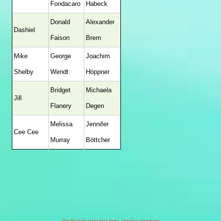
Fondacaro
Habeck
Donald
Alexander
Dashiel
Faison
Brem
Mike
George
Joachim
Shelby
Wendt
Höppner
Bridget
Michaela
Jill
Flanery
Degen
Melissa
Jennifer
Cee Cee
Murray
Böttcher