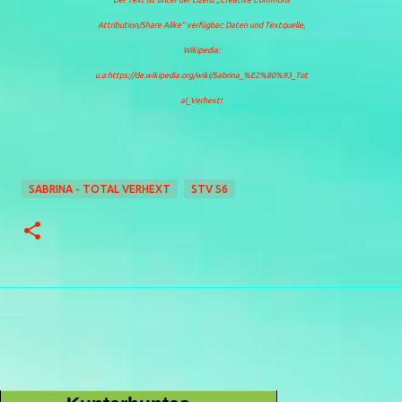
Der Text ist unter der Lizenz
„Creative Commons
Attribution/Share Alike“
verfügbar; Daten und Textquelle,
Wikipedia:
u.a:https://de.wikipedia.org/wiki/Sabrina_%E2%80%93_Tot
al_Verhext!
SABRINA - TOTAL VERHEXT
STV S6