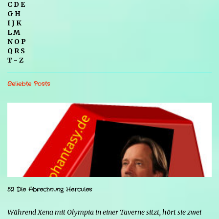
C D E
G H
I J K
L M
N O P
Q R S
T - Z
Beliebte Posts
52 Die Abrechnung Hercules
Während Xena mit Olympia in einer Taverne sitzt, hört sie zwei