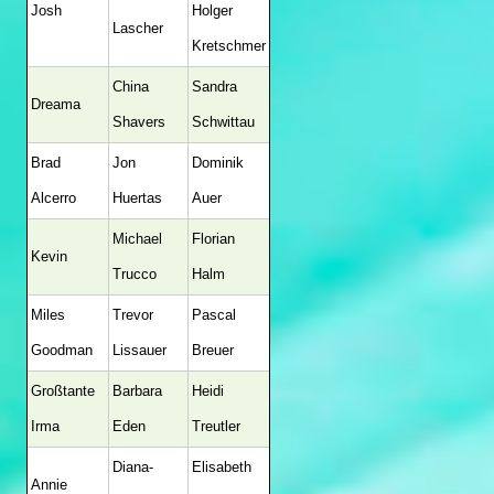
Josh
Holger
Lascher
Kretschmer
China
Sandra
Dreama
Shavers
Schwittau
Brad
Jon
Dominik
Alcerro
Huertas
Auer
Michael
Florian
Kevin
Trucco
Halm
Miles
Trevor
Pascal
Goodman
Lissauer
Breuer
Großtante
Barbara
Heidi
Irma
Eden
Treutler
Diana-
Elisabeth
Annie