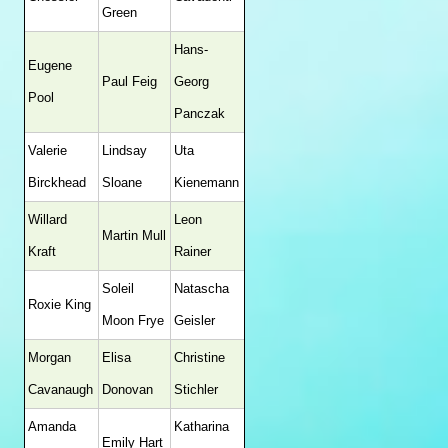
Green
Hans-
Eugene
Paul Feig
Georg
Pool
Panczak
Valerie
Lindsay
Uta
Birckhead
Sloane
Kienemann
Willard
Leon
Martin Mull
Kraft
Rainer
Soleil
Natascha
Roxie King
Moon Frye
Geisler
Morgan
Elisa
Christine
Cavanaugh
Donovan
Stichler
Amanda
Katharina
Emily Hart