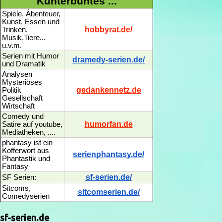
Kunterbuntes ...
Spiele, Ábenteuer,
Kunst, Essen und
hobbyrat.de/
Trinken,
Musik,Tiere...
u.v.m.
Serien mit Humor
dramedy-serien.de/
und Dramatik
Analysen
Mysteriöses
gedankennetz.de
Politik
Gesellschaft
Wirtschaft
Comedy und
humorfan.de
Satire auf youtube,
Mediatheken, ....
phantasy ist ein
Kofferwort aus
serienphantasy.de/
Phantastik und
Fantasy
sf-serien.de/
SF Serien:
Sitcoms,
sitcomserien.de/
Comedyserien
sf-serien.de