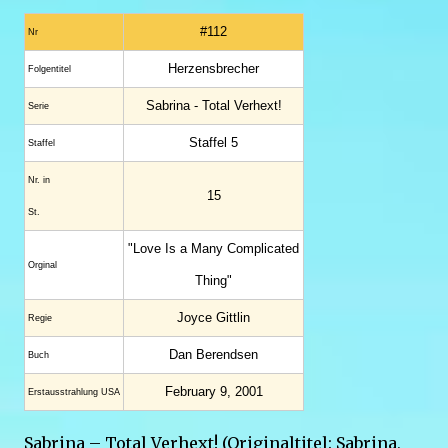
#112
Nr
Herzensbrecher
Folgentitel
Sabrina - Total Verhext!
Serie
Staffel 5
Staffel
Nr. in
15
St.
"Love Is a Many Complicated
Orginal
Thing"
Joyce Gittlin
Regie
Dan Berendsen
Buch
February 9, 2001
Erstaus­strahlung USA
Sabrina – Total Verhext! (Originaltitel: Sabrina,