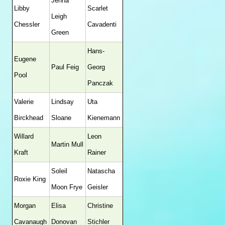
Jenna
Libby
Scarlet
Leigh
Chessler
Cavadenti
Green
Hans-
Eugene
Paul Feig
Georg
Pool
Panczak
Valerie
Lindsay
Uta
Birckhead
Sloane
Kienemann
Willard
Leon
Martin Mull
Kraft
Rainer
Soleil
Natascha
Roxie King
Moon Frye
Geisler
Morgan
Elisa
Christine
Cavanaugh
Donovan
Stichler