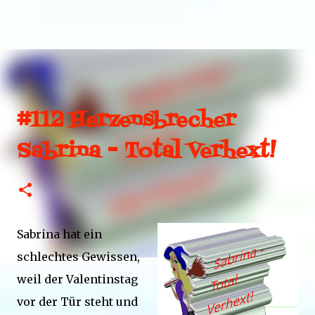
Direkt zum Hauptbereich
#112 Herzensbrecher
Sabrina - Total Verhext!
Sabrina hat ein
schlechtes Gewissen,
weil der Valentinstag
vor der Tür steht und