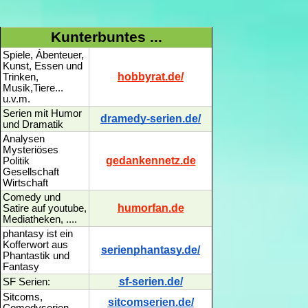
Kunterbuntes ...
Spiele, Ábenteuer,
Kunst, Essen und
hobbyrat.de/
Trinken,
Musik,Tiere...
u.v.m.
Serien mit Humor
dramedy-serien.de/
und Dramatik
Analysen
Mysteriöses
gedankennetz.de
Politik
Gesellschaft
Wirtschaft
Comedy und
humorfan.de
Satire auf youtube,
Mediatheken, ....
phantasy ist ein
Kofferwort aus
serienphantasy.de/
Phantastik und
Fantasy
sf-serien.de/
SF Serien:
Sitcoms,
sitcomserien.de/