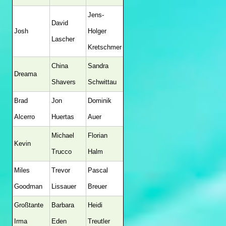
Jens-
David
Josh
Holger
Lascher
Kretschmer
China
Sandra
Dreama
Shavers
Schwittau
Brad
Jon
Dominik
Alcerro
Huertas
Auer
Michael
Florian
Kevin
Trucco
Halm
Miles
Trevor
Pascal
Goodman
Lissauer
Breuer
Großtante
Barbara
Heidi
Irma
Eden
Treutler