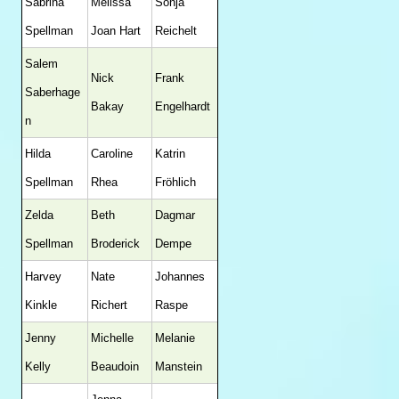
Sabrina
Melissa
Sonja
Spellman
Joan Hart
Reichelt
Salem
Nick
Frank
Saberhage
Bakay
Engelhardt
n
Hilda
Caroline
Katrin
Spellman
Rhea
Fröhlich
Zelda
Beth
Dagmar
Spellman
Broderick
Dempe
Harvey
Nate
Johannes
Kinkle
Richert
Raspe
Jenny
Michelle
Melanie
Kelly
Beaudoin
Manstein