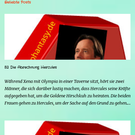
Beliebte Posts
52 Die Abrechnung Hercules
Während Xena mit Olympia in einer Taverne sitzt, hört sie zwei
Männer, die sich darüber lustig machen, dass Hercules seine Kräfte
aufgegeben hat, um die Goldene Hirschkuh zu heiraten. Die beiden
Frauen gehen zu Hercules, um der Sache auf den Grund zu gehen.
Tatsächlich handelt es sich bei den beiden Männern um Mars und
Strife. Serena ist glücklich mit ihrem neuen Leben als Mensch,
denn nun kann sie nicht nur die Frau von Hercules sein, sondern
endlich auch Menschen berühren, ohne sich zu verwandeln. Mars