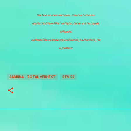
Der Text ist unter der Lizenz
„Creative Commons
Attribution/Share Alike“
verfügbar; Daten und Textquelle,
Wikipedia:
u.a:https://de.wikipedia.org/wiki/Sabrina_%E2%80%93_Tot
al_Verhext!
SABRINA - TOTAL VERHEXT
STV S5