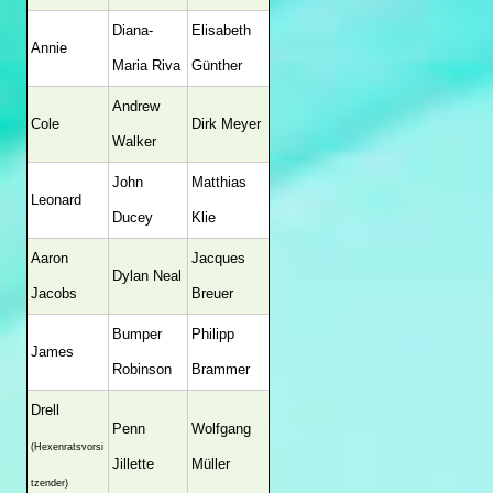
Diana-
Elisabeth
Annie
Maria Riva
Günther
Andrew
Cole
Dirk Meyer
Walker
John
Matthias
Leonard
Ducey
Klie
Aaron
Jacques
Dylan Neal
Jacobs
Breuer
Bumper
Philipp
James
Robinson
Brammer
Drell
Penn
Wolfgang
(Hexenratsvorsi
Jillette
Müller
tzender)