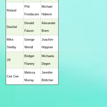
Phil
Michael
Roland
Fondacaro
Habeck
Donald
Alexander
Dashiel
Faison
Brem
Mike
George
Joachim
Shelby
Wendt
Höppner
Bridget
Michaela
Jill
Flanery
Degen
Melissa
Jennifer
Cee Cee
Murray
Böttcher