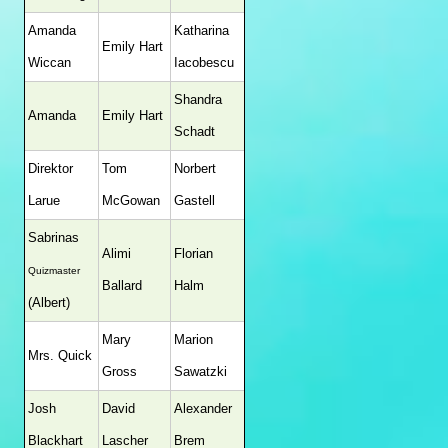
Amanda
Katharina
Emily Hart
Wiccan
Iacobescu
Shandra
Amanda
Emily Hart
Schadt
Direktor
Tom
Norbert
Larue
McGowan
Gastell
Sabrinas
Alimi
Florian
Quizmaster
Ballard
Halm
(Albert)
Mary
Marion
Mrs. Quick
Gross
Sawatzki
Josh
David
Alexander
Blackhart
Lascher
Brem