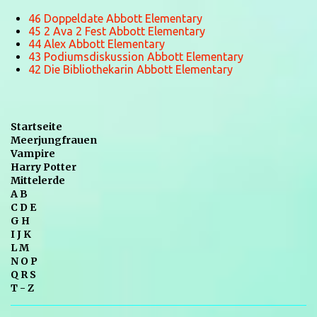
46 Doppeldate Abbott Elementary
45 2 Ava 2 Fest Abbott Elementary
44 Alex Abbott Elementary
43 Podiumsdiskussion Abbott Elementary
42 Die Bibliothekarin Abbott Elementary
Startseite
Meerjungfrauen
Vampire
Harry Potter
Mittelerde
A B
C D E
G H
I J K
L M
N O P
Q R S
T - Z