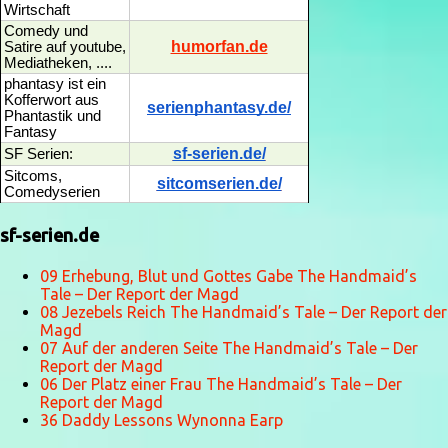
Wirtschaft
Comedy und
humorfan.de
Satire auf youtube,
Mediatheken, ....
phantasy ist ein
Kofferwort aus
serienphantasy.de/
Phantastik und
Fantasy
sf-serien.de/
SF Serien:
Sitcoms,
sitcomserien.de/
Comedyserien
sf-serien.de
09 Erhebung, Blut und Gottes Gabe The Handmaid’s
Tale – Der Report der Magd
08 Jezebels Reich The Handmaid’s Tale – Der Report der
Magd
07 Auf der anderen Seite The Handmaid’s Tale – Der
Report der Magd
06 Der Platz einer Frau The Handmaid’s Tale – Der
Report der Magd
36 Daddy Lessons Wynonna Earp