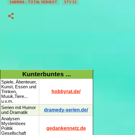
SABRINA - TOTAL VERHEXT
STV S5
Kunterbuntes ...
Spiele, Ábenteuer,
Kunst, Essen und
hobbyrat.de/
Trinken,
Musik,Tiere...
u.v.m.
Serien mit Humor
dramedy-serien.de/
und Dramatik
Analysen
Mysteriöses
gedankennetz.de
Politik
Gesellschaft