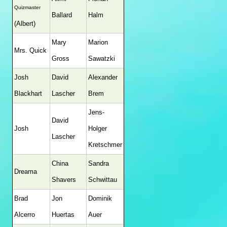
Quizmaster
Ballard
Halm
(Albert)
Mary
Marion
Mrs. Quick
Gross
Sawatzki
Josh
David
Alexander
Blackhart
Lascher
Brem
Jens-
David
Josh
Holger
Lascher
Kretschmer
China
Sandra
Dreama
Shavers
Schwittau
Brad
Jon
Dominik
Alcerro
Huertas
Auer