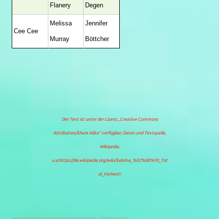
Flanery
Degen
Melissa
Jennifer
Cee Cee
Murray
Böttcher
Der Text ist unter der Lizenz
„Creative Commons
Attribution/Share Alike“
verfügbar; Daten und Textquelle,
Wikipedia:
u.a:https://de.wikipedia.org/wiki/Sabrina_%E2%80%93_Tot
al_Verhext!