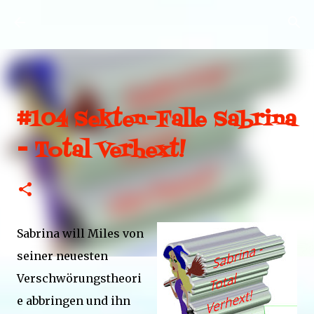
Direkt zum Hauptbereich
#104 Sekten-Falle Sabrina
- Total Verhext!
Sabrina will Miles von
seiner neuesten
Verschwörungstheori
e abbringen und ihn