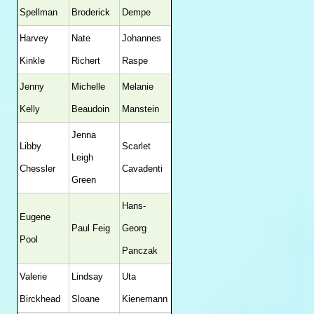
Spellman
Broderick
Dempe
Harvey
Nate
Johannes
Kinkle
Richert
Raspe
Jenny
Michelle
Melanie
Kelly
Beaudoin
Manstein
Jenna
Libby
Scarlet
Leigh
Chessler
Cavadenti
Green
Hans-
Eugene
Paul Feig
Georg
Pool
Panczak
Valerie
Lindsay
Uta
Birckhead
Sloane
Kienemann