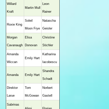
Willard
Leon
Martin Mull
Kraft
Rainer
Soleil
Natascha
Roxie King
Moon Frye
Geisler
Morgan
Elisa
Christine
Cavanaugh
Donovan
Stichler
Amanda
Katharina
Emily Hart
Wiccan
Iacobescu
Shandra
Amanda
Emily Hart
Schadt
Direktor
Tom
Norbert
Larue
McGowan
Gastell
Sabrinas
Alimi
Florian