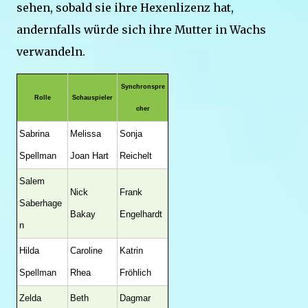
sehen, sobald sie ihre Hexenlizenz hat,
andernfalls würde sich ihre Mutter in Wachs
verwandeln.
Synchronspre
Rolle
Schauspieler
cher
Sabrina
Melissa
Sonja
Spellman
Joan Hart
Reichelt
Salem
Nick
Frank
Saberhage
Bakay
Engelhardt
n
Hilda
Caroline
Katrin
Spellman
Rhea
Fröhlich
Zelda
Beth
Dagmar