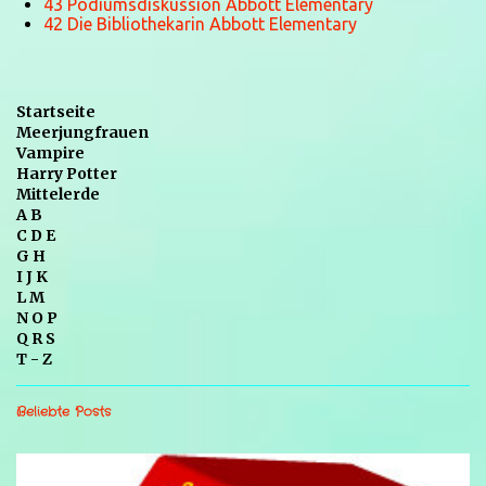
43 Podiumsdiskussion Abbott Elementary
42 Die Bibliothekarin Abbott Elementary
Startseite
Meerjungfrauen
Vampire
Harry Potter
Mittelerde
A B
C D E
G H
I J K
L M
N O P
Q R S
T - Z
Beliebte Posts