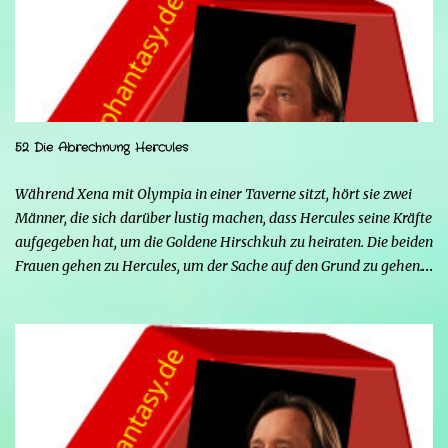
52 Die Abrechnung Hercules
Während Xena mit Olympia in einer Taverne sitzt, hört sie zwei
Männer, die sich darüber lustig machen, dass Hercules seine Kräfte
aufgegeben hat, um die Goldene Hirschkuh zu heiraten. Die beiden
Frauen gehen zu Hercules, um der Sache auf den Grund zu gehen.
Tatsächlich handelt es sich bei den beiden Männern um Mars und
Strife. Serena ist glücklich mit ihrem neuen Leben als Mensch,
denn nun kann sie nicht nur die Frau von Hercules sein, sondern
endlich auch Menschen berühren, ohne sich zu verwandeln. Mars
ist immer noch wütend auf Hercules, weil er Xena davon
überzeugt hat, nicht mehr seine Kämpferin sein zu wollen, und
nun steht sein Racheplan kurz vor der Vollendung. Einige Männer