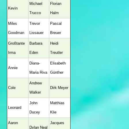
Michael
Florian
Kevin
Trucco
Halm
Miles
Trevor
Pascal
Goodman
Lissauer
Breuer
Großtante
Barbara
Heidi
Irma
Eden
Treutler
Diana-
Elisabeth
Annie
Maria Riva
Günther
Andrew
Cole
Dirk Meyer
Walker
John
Matthias
Leonard
Ducey
Klie
Aaron
Jacques
Dylan Neal