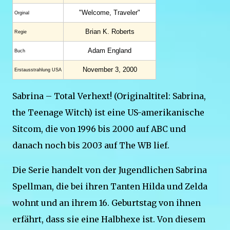
"Welcome, Traveler"
Orginal
Brian K. Roberts
Regie
Adam England
Buch
November 3, 2000
Erstaus­strahlung USA
Sabrina – Total Verhext! (Originaltitel: Sabrina,
the Teenage Witch) ist eine US-amerikanische
Sitcom, die von 1996 bis 2000 auf ABC und
danach noch bis 2003 auf The WB lief.
Die Serie handelt von der Jugendlichen Sabrina
Spellman, die bei ihren Tanten Hilda und Zelda
wohnt und an ihrem 16. Geburtstag von ihnen
erfährt, dass sie eine Halbhexe ist. Von diesem