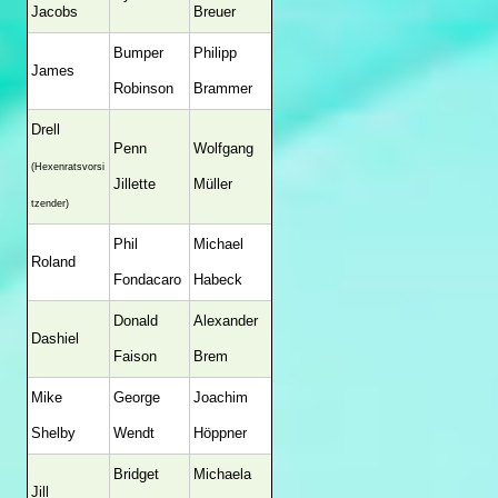
Jacobs
Breuer
Bumper
Philipp
James
Robinson
Brammer
Drell
Penn
Wolfgang
(Hexenratsvorsi
Jillette
Müller
tzender)
Phil
Michael
Roland
Fondacaro
Habeck
Donald
Alexander
Dashiel
Faison
Brem
Mike
George
Joachim
Shelby
Wendt
Höppner
Bridget
Michaela
Jill