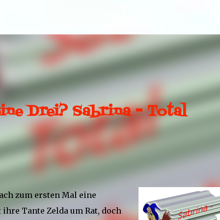
Direkt zum Hauptbereich
ine Drei? Sabrina - Total
 Fach zum ersten Mal eine
 ihre Tante Zelda um Rat, doch