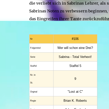
die verliebt sich in Sabrinas Lehrer, als 
Sabrinas Noten zu verbessern beginnen, v
das Eingreifen ihrer Tante zurückzuführ
#106
Nr
Wer will schon eine Drei?
Folgentitel
Sabrina - Total Verhext!
Serie
Staffel 5
Staffel
Nr. in
9
St.
"Lost at C"
Orginal
Brian K. Roberts
Regie