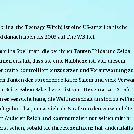
 Sabrina, the Teenage Witch) ist eine US-amerikanische
d danach noch bis 2003 auf The WB lief.
abrina Spellman, die bei ihren Tanten Hilda und Zelda
nen erfährt, dass sie eine Halbhexe ist. Von diesem
erkräfte kontrolliert einzusetzen und Verantwortung zu
en Tanten der sprechende Kater Salem und viele Verwa
 Seite. Salem Saberhagen ist vom Hexenrat zur Strafe 
er versucht hatte, die Weltherrschaft an sich zu reiße
aft gehört hat, muss sich als Strafe um den verwandelte
 Anderen Reich und kommuniziert nur selten mit ihr. 
erst sehen, sobald sie ihre Hexenlizenz hat, andernfalls