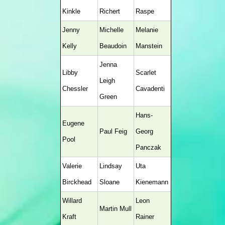
Kinkle
Richert
Raspe
Jenny
Michelle
Melanie
Kelly
Beaudoin
Manstein
Jenna
Libby
Scarlet
Leigh
Chessler
Cavadenti
Green
Hans-
Eugene
Paul Feig
Georg
Pool
Panczak
Valerie
Lindsay
Uta
Birckhead
Sloane
Kienemann
Willard
Leon
Martin Mull
Kraft
Rainer