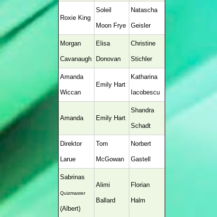
Soleil
Natascha
Roxie King
Moon Frye
Geisler
Morgan
Elisa
Christine
Cavanaugh
Donovan
Stichler
Amanda
Katharina
Emily Hart
Wiccan
Iacobescu
Shandra
Amanda
Emily Hart
Schadt
Direktor
Tom
Norbert
Larue
McGowan
Gastell
Sabrinas
Alimi
Florian
Quizmaster
Ballard
Halm
(Albert)