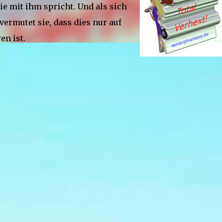
sie mit ihm spricht. Und als sich
ermutet sie, dass dies nur auf
en ist.