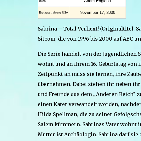
Adam England
Buch
November 17, 2000
Erstaus­strahlung USA
Sabrina – Total Verhext! (Originaltitel:
Sitcom, die von 1996 bis 2000 auf ABC un
Die Serie handelt von der Jugendlichen S
wohnt und an ihrem 16. Geburtstag von ih
Zeitpunkt an muss sie lernen, ihre Zaub
übernehmen. Dabei stehen ihr neben ihr
und Freunde aus dem „Anderen Reich“ zur
einen Kater verwandelt worden, nachdem 
Hilda Spellman, die zu seiner Gefolgsch
Salem kümmern. Sabrinas Vater wohnt im
Mutter ist Archäologin. Sabrina darf sie 