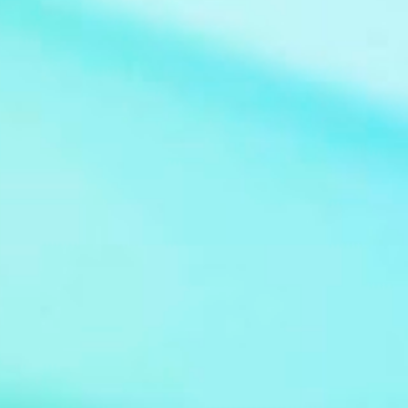
Claudio Guzman Drehbuch Sidney Sheldon
Sender deutschsprachige Erstausstrahlung
Sat.1 Serie Bezaubernde Jeannie (im
Original: I Dream of Jeannie) Bild: Jeannie at
Supanova Pop Culture Expo 2011 Von Eva
Rinaldi - Flickr, CC BY-SA 2.0,
https://commons.wikimedia.org/w/index.ph
p?curid=36974583 De...