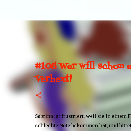
#106 Wer will schon e
Verhext!
Sabrina ist frustriert, weil sie in einem
schlechte Note bekommen hat, und bittet