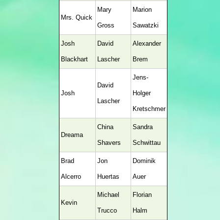
Mary
Marion
Mrs. Quick
Gross
Sawatzki
Josh
David
Alexander
Blackhart
Lascher
Brem
Jens-
David
Josh
Holger
Lascher
Kretschmer
China
Sandra
Dreama
Shavers
Schwittau
Brad
Jon
Dominik
Alcerro
Huertas
Auer
Michael
Florian
Kevin
Trucco
Halm