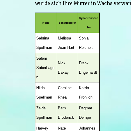
würde sich ihre Mutter in Wachs verwan
Synchronspre
Rolle
Schauspieler
cher
Sabrina
Melissa
Sonja
Spellman
Joan Hart
Reichelt
Salem
Nick
Frank
Saberhage
Bakay
Engelhardt
n
Hilda
Caroline
Katrin
Spellman
Rhea
Fröhlich
Zelda
Beth
Dagmar
Spellman
Broderick
Dempe
Harvey
Nate
Johannes