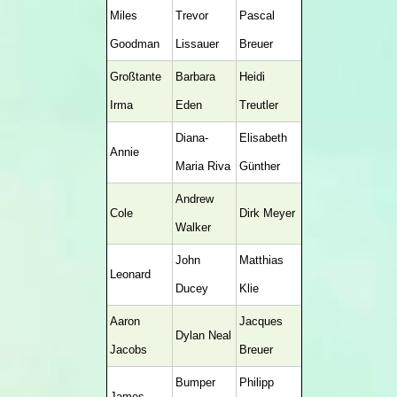
Miles
Trevor
Pascal
Goodman
Lissauer
Breuer
Großtante
Barbara
Heidi
Irma
Eden
Treutler
Diana-
Elisabeth
Annie
Maria Riva
Günther
Andrew
Cole
Dirk Meyer
Walker
John
Matthias
Leonard
Ducey
Klie
Aaron
Jacques
Dylan Neal
Jacobs
Breuer
Bumper
Philipp
James