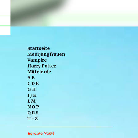
Startseite
Meerjungfrauen
Vampire
Harry Potter
Mittelerde
A B
C D E
G H
I J K
L M
N O P
Q R S
T - Z
Beliebte Posts