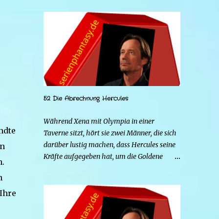
52 Die Abrechnung Hercules
Während Xena mit Olympia in einer
ndte
Taverne sitzt, hört sie zwei Männer, die sich
darüber lustig machen, dass Hercules seine
in
Kräfte aufgegeben hat, um die Goldene
n.
Hirschkuh zu heiraten. Die beiden Frauen
n
gehen zu Hercules, um der Sache auf den
Grund zu gehen. Tatsächlich handelt es sich
Ihre
bei den beiden Männern um Mars und Strife.
Serena ist glücklich mit ihrem neuen Leben