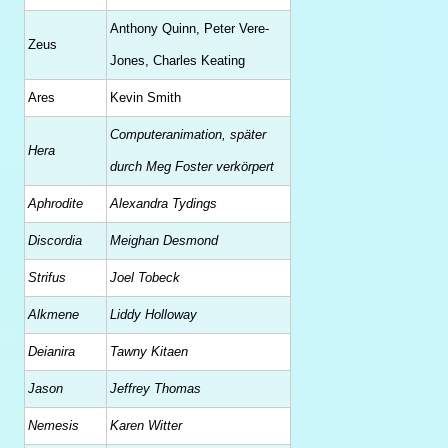
Anthony Quinn, Peter Vere-
Zeus
Jones, Charles Keating
Ares
Kevin Smith
Computeranimation, später
Hera
durch Meg Foster verkörpert
Aphrodite
Alexandra Tydings
Discordia
Meighan Desmond
Strifus
Joel Tobeck
Alkmene
Liddy Holloway
Deianira
Tawny Kitaen
Jason
Jeffrey Thomas
Nemesis
Karen Witter