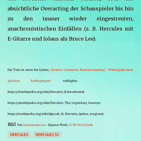
absichtliche Overacting der Schauspieler bis hin
zu den immer wieder eingestreuten,
anachronistischen Einfällen (z. B. Hercules mit
E-Gitarre und Iolaus als Bruce Lee).
Der Text ist unter der Lizenz
„Creative-Commons Namensnennung – Weitergabe unter
gleichen Bedingungen“
verfügbar;
https://de.wikipedia.org/wiki/Hercules_(Fernsehserie)
https://en.wikipedia.org/wiki/Hercules:_The_Legendary_Journeys
https://it.wikipedia.org/wiki/Episodi_di_Hercules_(prima_stagione)
Bild
Von
Seanpanderson
-
Eigenes Werk
,
CC BY-SA 3.0
,
Link
HERCULES
HERCULES S3