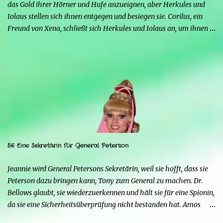
das Gold ihrer Hörner und Hufe anzueignen, aber Herkules und
Iolaus stellen sich ihnen entgegen und besiegen sie. Corilus, ein
Freund von Xena, schließt sich Herkules und Iolaus an, um ihnen
zu helfen, aber die beiden sind nicht interessiert, da er, obwohl er
sich als großer Krieger ausgibt, nur ein Störfaktor ist. Strife warnt
Mars, auch wenn dieser glaubt, dass Serena ihm treu ergeben sein
wird. Strife erinnert ihn daran, dass auch Xena in der
Vergangenheit seine Favoritin war, bis Herkules sie dazu brachte,
ihm den Rücken zu kehren, und dass wahrscheinlich auch Serena
Herkules ihm vorziehen wird. Herkules überrascht Serena mit
einem Schmuckstück und bittet sie, ihn zu heiraten, aber sie
braucht Zeit, um ihm eine Antwort zu geben. Sie kann nicht mit
56 Eine Sekretärin für General Peterson
Menschen in Kontakt bleiben, da sie sonst zur Goldenen Hirschkuh
würde, was ein Problem darstellen würde. Außerdem möchte sie
Jeannie wird General Petersons Sekretärin, weil sie hofft, dass sie
Mars nicht respektlos gegenübertreten. Herkules ma...
Peterson dazu bringen kann, Tony zum General zu machen. Dr.
Bellows glaubt, sie wiederzuerkennen und hält sie für eine Spionin,
da sie eine Sicherheitsüberprüfung nicht bestanden hat. Amos
Lincoln (Bing Russell) von der C.I.A. taucht auf, weil es nirgendwo