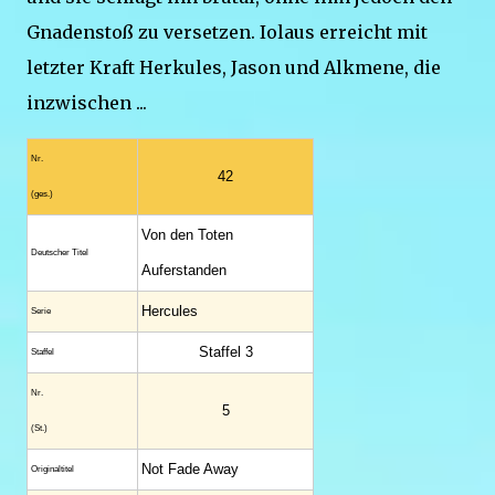
Gnadenstoß zu versetzen. Iolaus erreicht mit
letzter Kraft Herkules, Jason und Alkmene, die
inzwischen ...
Nr.
42
(ges.)
Von den Toten
Deutscher Titel
Auferstanden
Hercules
Serie
Staffel 3
Staffel
Nr.
5
(St.)
Not Fade Away
Original­titel