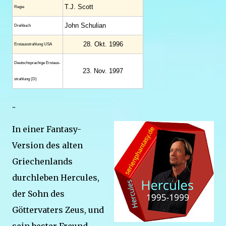
T.J. Scott
Regie
John Schulian
Drehbuch
28. Okt. 1996
Erstaus­strahlung USA
Deutsch­sprachige Erstaus­
23. Nov. 1997
strahlung (D)
..
In einer Fantasy-
Version des alten
Griechenlands
durchleben Hercules,
der Sohn des
Göttervaters Zeus, und