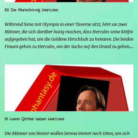
52 Die Abrechnung Hercules
Während Xena mit Olympia in einer Taverne sitzt, hört sie zwei
Männer, die sich darüber lustig machen, dass Hercules seine Kräfte
aufgegeben hat, um die Goldene Hirschkuh zu heiraten. Die beiden
Frauen gehen zu Hercules, um der Sache auf den Grund zu gehen.
Tatsächlich handelt es sich bei den beiden Männern um Mars und
Strife. Serena ist glücklich mit ihrem neuen Leben als Mensch,
denn nun kann sie nicht nur die Frau von Hercules sein, sondern
endlich auch Menschen berühren, ohne sich zu verwandeln. Mars
ist immer noch wütend auf Hercules, weil er Xena davon
überzeugt hat, nicht mehr seine Kämpferin sein zu wollen, und
nun steht sein Racheplan kurz vor der Vollendung. Einige Männer
im Dorf belästigen Serena, also stellt sich Hercules seiner Frau zur
Seite, um sie zu verteidigen, aber ohne seine Kräfte fällt es ihm
51 Wenn Götter lieben Hercules
schwerer, sich zu behaupten, und er riskiert sogar, zu sterben.
Glücklicherweise greift Iolao ein und hilft ihm, sie zu besiegen.
Die Männer von Nestor wollen Serena immer noch töten, um sich
Strife schürt mit seinen Kräften die Wut von...