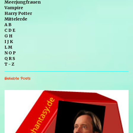
Meerjungfrauen
Vampire
Harry Potter
Mittelerde
A B
C D E
G H
I J K
L M
N O P
Q R S
T - Z
Beliebte Posts