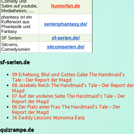
Comedy und
humorfan.de
Satire auf youtube,
Mediatheken, ....
phantasy ist ein
Kofferwort aus
serienphantasy.de/
Phantastik und
Fantasy
sf-serien.de/
SF Serien:
Sitcoms,
sitcomserien.de/
Comedyserien
sf-serien.de
09 Erhebung, Blut und Gottes Gabe The Handmaid’s
Tale – Der Report der Magd
08 Jezebels Reich The Handmaid’s Tale – Der Report der
Magd
07 Auf der anderen Seite The Handmaid’s Tale – Der
Report der Magd
06 Der Platz einer Frau The Handmaid’s Tale – Der
Report der Magd
36 Daddy Lessons Wynonna Earp
quizrampe.de