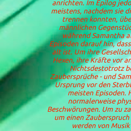
anrichten. Im Epilog je
meistens, nachdem sie die
trennen konnten, übe
männlichen Gegenstücke
während Samantha als
Episoden darauf hin, dass
alt ist. Um ihre Gesells
Hexen, ihre Kräfte vor a
Nichtsdestotrotz 
Zaubersprüche - und Sam
Ursprung vor den Sterbl
meisten Episoden. 
normalerweise phys
Beschwörungen. Um zu zau
um einen Zauberspruch z
werden von Musik 