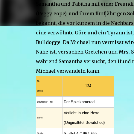
Samantha und Tabitha mit einer Freundi
(Peggy Pope), und ihrem fünfjährigen S
bekannt, die vor kurzem in die Nachbars
eine verwöhnte Göre und ein Tyrann ist,
Bulldogge. Da Michael nun vermisst wird
Nähe ist, versuchen Gretchen und Mrs. 
während Samantha versucht, den Hund mi
Michael verwandeln kann.
Nr.
134
(ges.)
Der Spielkamerad
Deutscher Titel
Verliebt in eine Hexe
Serie
(Originaltitel Bewitched)
Staffel 4 (1967–68)
Staffel