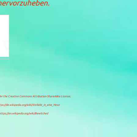
hervorzuheben.
der the
Creative Commons Attribution-ShareAlike License
;
tps://de.wikipedia.org/wiki/Verliebt_in_eine_Hexe
https://en.wikipedia.org/wiki/Bewitched