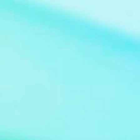
Claudio Guzman Drehbuch Sidney Sheldon
Sender deutschsprachige Erstausstrahlung
Sat.1 Serie Bezaubernde Jeannie (im
Original: I Dream of Jeannie) Bild: Jeannie at
Supanova Pop Culture Expo 2011 Von Eva
Rinaldi - Flickr, CC BY-SA 2.0,
https://commons.wikimedia.org/w/index.ph
p?curid=36974583 De...