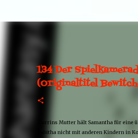
134 Der Spielkamerad 
(Originaltitel Bewitc
Darrins Mutter hält Samantha für eine ü
Tabitha nicht mit anderen Kindern in Ko