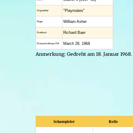
"Playmates"
Original­titel
William Asher
Regie
Richard Baer
Drehbuch
March 28, 1968
Erstaus­strahlung USA
Anmerkung: Gedreht am 18. Januar 1968. 
Schauspieler
Rolle