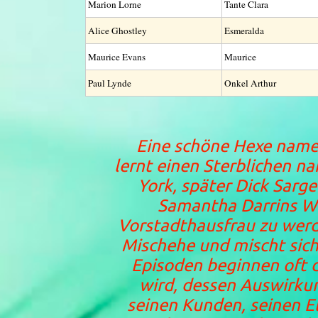
Marion Lorne
Tante Clara
Alice Ghostley
Esmeralda
Maurice Evans
Maurice
Paul Lynde
Onkel Arthur
Eine schöne Hexe name
lernt einen Sterblichen n
York, später Dick Sarg
Samantha Darrins W
Vorstadthausfrau zu werde
Mischehe und mischt sich 
Episoden beginnen oft d
wird, dessen Auswirkun
seinen Kunden, seinen 