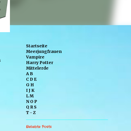
Startseite
,
Meerjungfrauen
Vampire
n
Harry Potter
Mittelerde
A B
C D E
G H
I J K
L M
N O P
Q R S
T - Z
Beliebte Posts