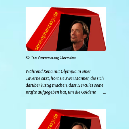
52 Die Abrechnung Hercules
Während Xena mit Olympia in einer
Taverne sitzt, hört sie zwei Männer, die sich
darüber lustig machen, dass Hercules seine
Kräfte aufgegeben hat, um die Goldene
Hirschkuh zu heiraten. Die beiden Frauen
gehen zu Hercules, um der Sache auf den
Grund zu gehen. Tatsächlich handelt es sich
bei den beiden Männern um Mars und Strife.
Serena ist glücklich mit ihrem neuen Leben