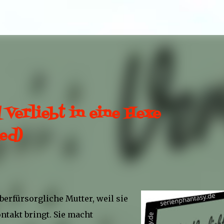
Direkt zum Hauptbereich
Verliebt in eine Hexe
hed)
berfürsorgliche Mutter, weil sie
ntakt bringt. Sie macht