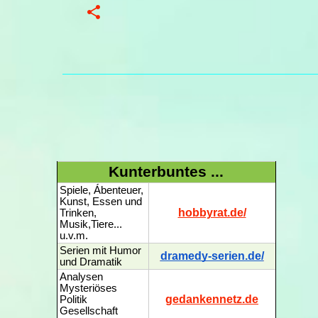
Kunterbuntes ...
Spiele, Ábenteuer,
Kunst, Essen und
hobbyrat.de/
Trinken,
Musik,Tiere...
u.v.m.
Serien mit Humor
dramedy-serien.de/
und Dramatik
Analysen
Mysteriöses
gedankennetz.de
Politik
Gesellschaft