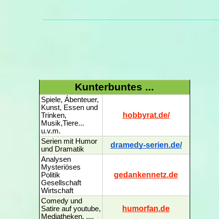
Kunterbuntes ...
Spiele, Ábenteuer,
Kunst, Essen und
hobbyrat.de/
Trinken,
Musik,Tiere...
u.v.m.
Serien mit Humor
dramedy-serien.de/
und Dramatik
Analysen
Mysteriöses
gedankennetz.de
Politik
Gesellschaft
Wirtschaft
Comedy und
humorfan.de
Satire auf youtube,
Mediatheken, ....