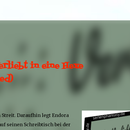
Direkt zum Hauptbereich
erliebt in eine Hexe
hed)
Streit. Daraufhin legt Endora
auf seinen Schreibtisch bei der