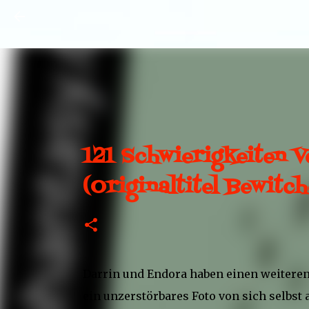
121 Schwierigkeiten V
(Originaltitel Bewitc
Darrin und Endora haben einen weiteren 
ein unzerstörbares Foto von sich selbst 