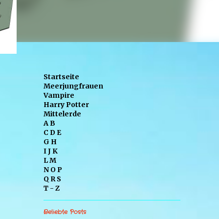
Startseite
Meerjungfrauen
Vampire
Harry Potter
Mittelerde
A B
C D E
G H
I J K
L M
N O P
Q R S
T - Z
Beliebte Posts