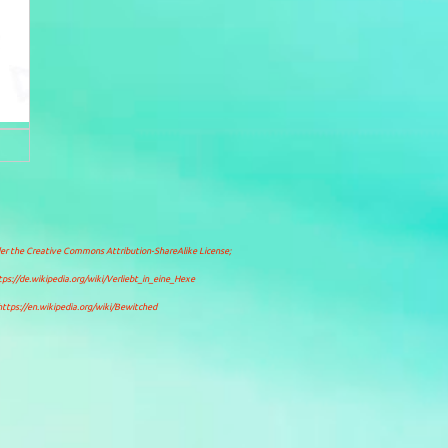
der the
Creative Commons Attribution-ShareAlike License
;
tps://de.wikipedia.org/wiki/Verliebt_in_eine_Hexe
https://en.wikipedia.org/wiki/Bewitched