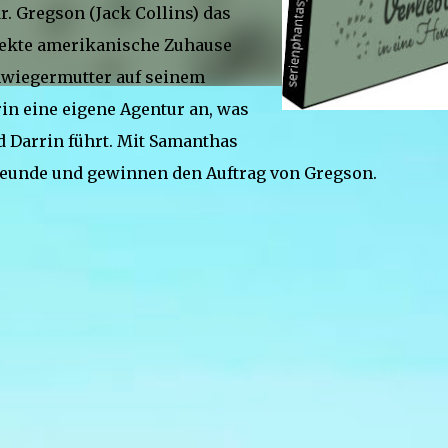
r. Gregson (Jack Collins) das
erfekte amerikanische Zuhause
hwiegermutter auf seinem
rin eine eigene Agentur an, was
 Darrin führt. Mit Samanthas
reunde und gewinnen den Auftrag von Gregson.