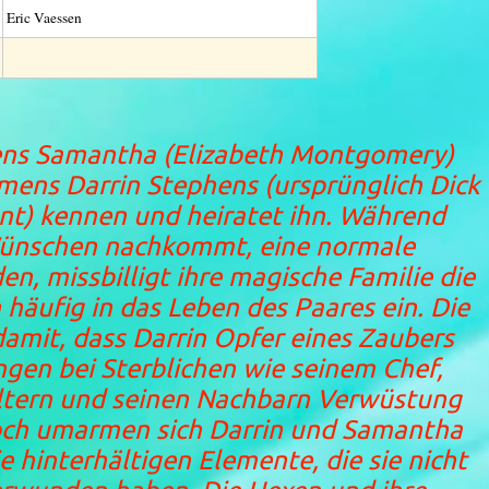
Eric Vaessen
ns Samantha (Elizabeth Montgomery)
amens Darrin Stephens (ursprünglich Dick
ent) kennen und heiratet ihn. Während
ünschen nachkommt, eine normale
n, missbilligt ihre magische Familie die
häufig in das Leben des Paares ein. Die
amit, dass Darrin Opfer eines Zaubers
gen bei Sterblichen wie seinem Chef,
Eltern und seinen Nachbarn Verwüstung
doch umarmen sich Darrin und Samantha
 hinterhältigen Elemente, die sie nicht