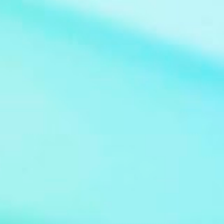
Claudio Guzman Drehbuch Sidney Sheldon
Sender deutschsprachige Erstausstrahlung
Sat.1 Serie Bezaubernde Jeannie (im
Original: I Dream of Jeannie) Bild: Jeannie at
Supanova Pop Culture Expo 2011 Von Eva
Rinaldi - Flickr, CC BY-SA 2.0,
https://commons.wikimedia.org/w/index.ph
p?curid=36974583 De...