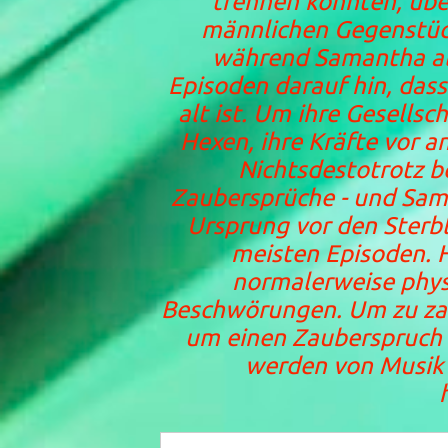
trennen konnten, übe
männlichen Gegenstücke
während Samantha als
Episoden darauf hin, dass
alt ist. Um ihre Gesells
Hexen, ihre Kräfte vor a
Nichtsdestotrotz 
Zaubersprüche - und Sam
Ursprung vor den Sterbl
meisten Episoden. 
normalerweise phys
Beschwörungen. Um zu zau
um einen Zauberspruch z
werden von Musik 