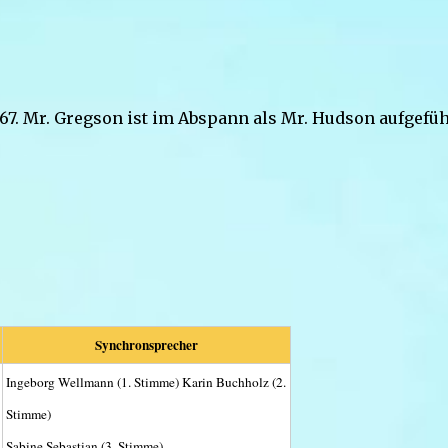
7. Mr. Gregson ist im Abspann als Mr. Hudson aufgefüh
Synchronsprecher
Ingeborg Wellmann (1. Stimme) Karin Buchholz (2.
Stimme)
Sabine Sebastian (3. Stimme)