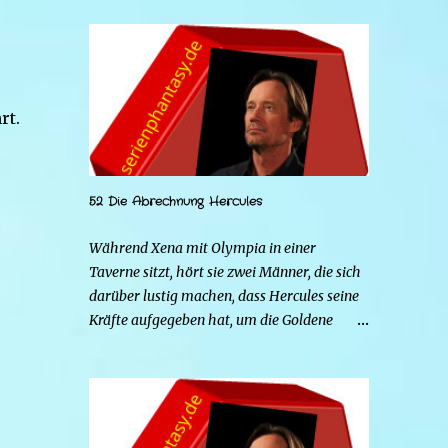
rt.
52 Die Abrechnung Hercules
Während Xena mit Olympia in einer
Taverne sitzt, hört sie zwei Männer, die sich
darüber lustig machen, dass Hercules seine
Kräfte aufgegeben hat, um die Goldene
Hirschkuh zu heiraten. Die beiden Frauen
gehen zu Hercules, um der Sache auf den
Grund zu gehen. Tatsächlich handelt es sich
bei den beiden Männern um Mars und Strife.
Serena ist glücklich mit ihrem neuen Leben