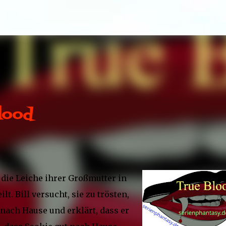
Direkt zum Hauptbereich
lood
ie Leiche ihrer Großmutter in
lt. Bill versucht, sie zu trösten,
nach Hause und erklärt, dass er