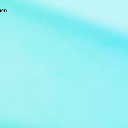
h
Claudio Guzman Drehbuch Sidney Sheldon
hen
Sender deutschsprachige Erstausstrahlung
Sat.1 Serie Bezaubernde Jeannie (im
Original: I Dream of Jeannie) Bild: Jeannie at
Supanova Pop Culture Expo 2011 Von Eva
Rinaldi - Flickr, CC BY-SA 2.0,
https://commons.wikimedia.org/w/index.ph
p?curid=36974583 De...