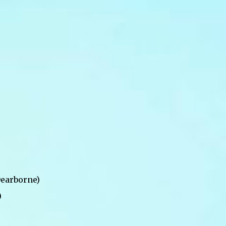
Dearborne)
)