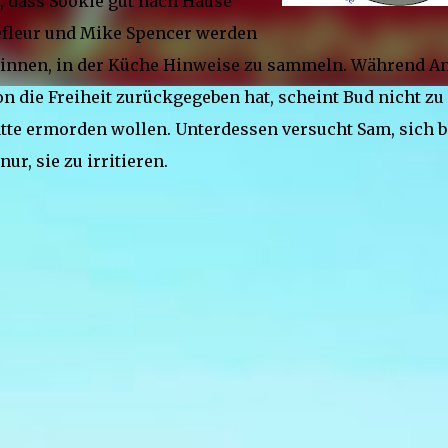
 dass Sookie gut nach Hause
efleur und Mike Spencer werden
eginnen, in der Küche Hinweise zu sammeln. Während A
on die Freiheit zurückgegeben hat, scheint Bud nicht zu
tte ermorden wollen. Unterdessen versucht Sam, sich b
ur, sie zu irritieren.