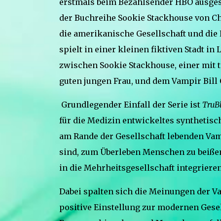
erstmals beim Bezahlsender HBO ausgestr
der Buchreihe Sookie Stackhouse von Cha
die amerikanische Gesellschaft und di
spielt in einer kleinen fiktiven Stadt in
zwischen Sookie Stackhouse, einer mit t
guten jungen Frau, und dem Vampir Bil
Grundlegender Einfall der Serie ist
TruB
für die Medizin entwickeltes synthetisc
am Rande der Gesellschaft lebenden Vam
sind, zum Überleben Menschen zu beißen
in die Mehrheitsgesellschaft integrieren
Dabei spalten sich die Meinungen der V
positive Einstellung zur modernen Gesel