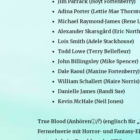
Jim Parrack (Hoyt Fortenberry)
Adina Porter (Lettie Mae Thornt
Michael Raymond-James (Rene L
Alexander Skarsgård (Eric Nort
Lois Smith (Adele Stackhouse)
Todd Lowe (Terry Bellefleur)
John Billingsley (Mike Spencer)
Dale Raoul (Maxine Fortenberry)
William Schallert (Maire Norris)
Danielle James (Randi Sue)
Kevin McHale (Neil Jones)
True Blood (Anhörenⓘ/?) (englisch für „
Fernsehserie mit Horror- und Fantasy-E