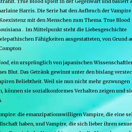
ahlt. True Blood spielt in der Gegenwart und basiert 
rlaine Harris. Die Serie hat den Aufbruch der Vampire
e Koexistenz mit den Menschen zum Thema. True Blood
 Louisiana . Im Mittelpunkt steht die Liebesgeschichte
elepathischen Fähigkeiten ausgestatteten, von Grund a
l Compton
lood
, ein ursprünglich von japanischen Wissenschaftle
hes Blut. Das Getränk gewinnt unter den bislang verstec
piren Beliebtheit. Weil sie nun nicht mehr gezwungen
, können sie sozialkonformes Verhalten zeigen und si
.
ampire: die emanzipationswilligen Vampire, die eine se
lschaft haben, und Vampire, die sich lieber ihren sexue