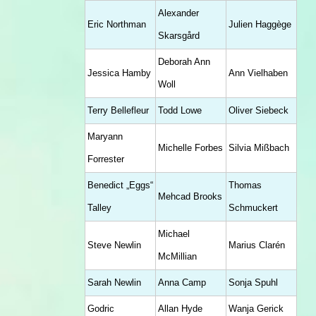
Alexander
Eric Northman
Julien Haggège
Skarsgård
Deborah Ann
Jessica Hamby
Ann Vielhaben
Woll
Terry Bellefleur
Todd Lowe
Oliver Siebeck
Maryann
Michelle Forbes
Silvia Mißbach
Forrester
Benedict „Eggs“
Thomas
Mehcad Brooks
Talley
Schmuckert
Michael
Steve Newlin
Marius Clarén
McMillian
Sarah Newlin
Anna Camp
Sonja Spuhl
Godric
Allan Hyde
Wanja Gerick