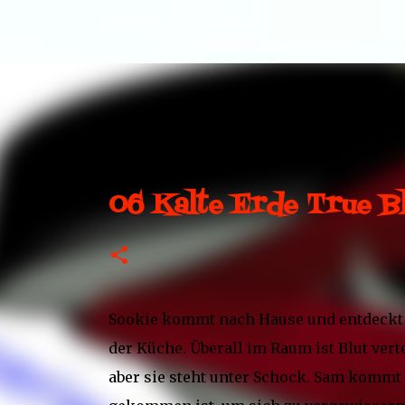
06 Kalte Erde True B
Sookie kommt nach Hause und entdeckt d
der Küche. Überall im Raum ist Blut vertei
aber sie steht unter Schock. Sam kommt 