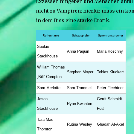
Exzessen hingeben und Menschen anfall
nicht zu Vampiren; hierfür muss ein ko
in dem Biss eine starke Erotik.
Rollenname
Schauspieler
Synchronsprecher
Sookie
Anna Paquin
Maria Koschny
Stackhouse
William Thomas
Stephen Moyer
Tobias Kluckert
„Bill“ Compton
Sam Merlotte
Sam Trammell
Peter Flechtner
Jason
Gerrit Schmidt-
Ryan Kwanten
Stackhouse
Foß
Tara Mae
Rutina Wesley
Ghadah Al-Akel
Thornton