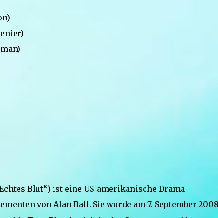
on)
enier)
hman)
Echtes Blut“) ist eine US-amerikanische Drama-
lementen von Alan Ball. Sie wurde am 7. September 200