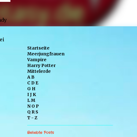
ndy
ei
Startseite
Meerjungfrauen
Vampire
Harry Potter
Mittelerde
A B
C D E
G H
I J K
L M
N O P
Q R S
T - Z
Beliebte Posts