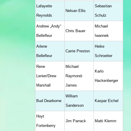
Lafayette
Sebastian
Nelsan Ellis
Reynolds
Schulz
Andrew „Andy“
Michael
Chris Bauer
Bellefleur
Iwannek
Arlene
Heike
Carrie Preston
Bellefleur
Schroetter
Rene
Michael
Karlo
Lenier/Drew
Raymond-
Hackenberger
Marshall
James
William
Bud Dearborne
Kaspar Eichel
Sanderson
Hoyt
Jim Parrack
Matti Klemm
Fortenberry