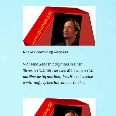
52 Die Abrechnung Hercules
Während Xena mit Olympia in einer
Taverne sitzt, hört sie zwei Männer, die sich
darüber lustig machen, dass Hercules seine
Kräfte aufgegeben hat, um die Goldene
Hirschkuh zu heiraten. Die beiden Frauen
gehen zu Hercules, um der Sache auf den
Grund zu gehen. Tatsächlich handelt es sich
bei den beiden Männern um Mars und Strife.
Serena ist glücklich mit ihrem neuen Leben