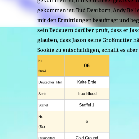
gekommen ist, um sich zu vergewissern,
gekommen ist. Bud Dearborn, Andy Bell
mit den Ermittlungen beauftragt und b
sein Bedauern darüber prüft, dass er Jas
glauben, dass Jason seine Großmutter hä
Sookie zu entschuldigen, schafft es aber n
Nr.
06
(ges.)
Kalte Erde
Deutscher Titel
True Blood
Serie
Staffel 1
Staffel
Nr.
6
(St.)
Cold Ground
Original­titel