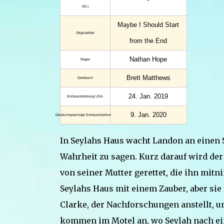
(St.)
Maybe I Should Start
Original­titel
from the End
Nathan Hope
Regie
Brett Matthews
Drehbuch
24. Jan. 2019
Erstaus­strahlung USA
9. Jan. 2020
Deutsch­sprachige Erstaus­strahlung (D)
In Seylahs Haus wacht Landon an einen S
Wahrheit zu sagen. Kurz darauf wird de
von seiner Mutter gerettet, die ihn mit
Seylahs Haus mit einem Zauber, aber sie 
Clarke, der Nachforschungen anstellt, un
kommen im Motel an, wo Seylah nach ei