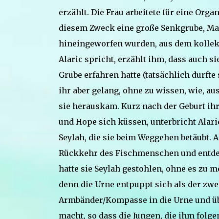
erzählt. Die Frau arbeitete für eine Orga
diesem Zweck eine große Senkgrube, Maliv
hineingeworfen wurden, aus dem kollekti
Alaric spricht, erzählt ihm, dass auch 
Grube erfahren hatte (tatsächlich durfte 
ihr aber gelang, ohne zu wissen, wie, a
sie herauskam. Kurz nach der Geburt ih
und Hope sich küssen, unterbricht Alaric
Seylah, die sie beim Weggehen betäubt. Al
Rückkehr des Fischmenschen und entdec
hatte sie Seylah gestohlen, ohne es zu m
denn die Urne entpuppt sich als der zwei
Armbänder/Kompasse in die Urne und übe
macht, so dass die Jungen, die ihm folge