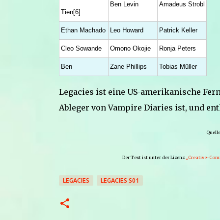
Ben Levin
Amadeus Strobl
Tien[6]
Ethan Machado
Leo Howard
Patrick Keller
Cleo Sowande
Omono Okojie
Ronja Peters
Ben
Zane Phillips
Tobias Müller
Legacies ist eine US-amerikanische Ferns
Ableger von Vampire Diaries ist, und ent
Quelle
Der Text ist unter der Lizenz
„Creative-Com
LEGACIES
LEGACIES S01