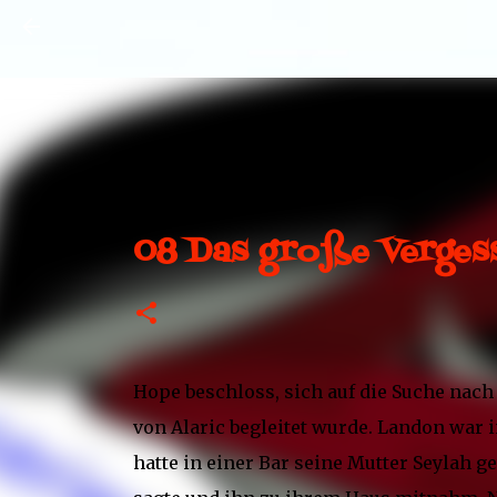
08 Das große Verges
Hope beschloss, sich auf die Suche nac
von Alaric begleitet wurde. Landon wa
hatte in einer Bar seine Mutter Seylah g