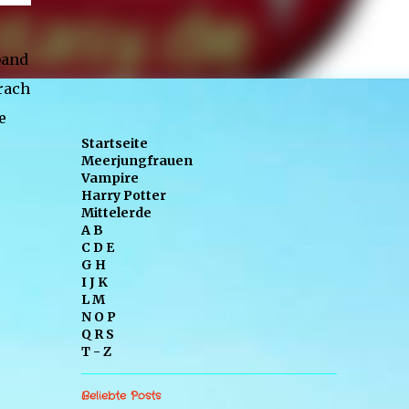
band
brach
e
Startseite
Meerjungfrauen
Vampire
Harry Potter
Mittelerde
A B
C D E
G H
I J K
L M
N O P
Q R S
T - Z
Beliebte Posts