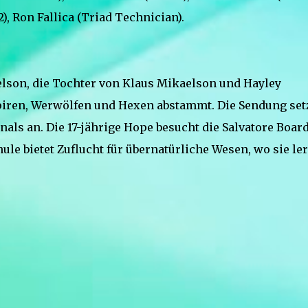
2), Ron Fallica (Triad Technician).
lson, die Tochter von Klaus Mikaelson und Hayley
piren, Werwölfen und Hexen abstammt. Die Sendung set
als an. Die 17-jährige Hope besucht die Salvatore Boar
ule bietet Zuflucht für übernatürliche Wesen, wo sie le