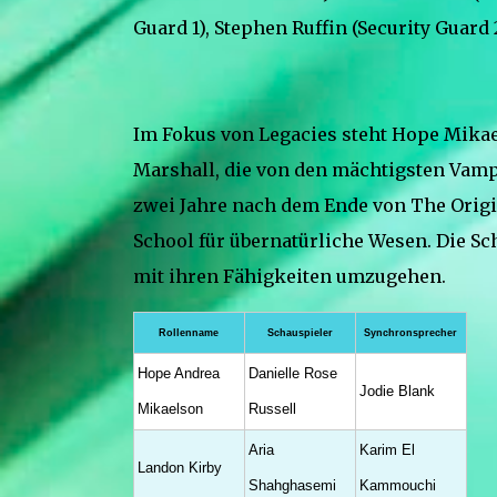
Guard 1), Stephen Ruffin (Security Guard 
Im Fokus von Legacies steht Hope Mikae
Marshall, die von den mächtigsten Vam
zwei Jahre nach dem Ende von The Origin
School für übernatürliche Wesen. Die Sch
mit ihren Fähigkeiten umzugehen.
Rollenname
Schauspieler
Synchronsprecher
Hope Andrea
Danielle Rose
Jodie Blank
Mikaelson
Russell
Aria
Karim El
Landon Kirby
Shahghasemi
Kammouchi