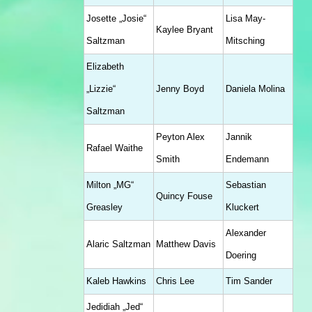
Josette „Josie“
Lisa May-
Kaylee Bryant
Saltzman
Mitsching
Elizabeth
„Lizzie“
Jenny Boyd
Daniela Molina
Saltzman
Peyton Alex
Jannik
Rafael Waithe
Smith
Endemann
Milton „MG“
Sebastian
Quincy Fouse
Greasley
Kluckert
Alexander
Alaric Saltzman
Matthew Davis
Doering
Kaleb Hawkins
Chris Lee
Tim Sander
Jedidiah „Jed“