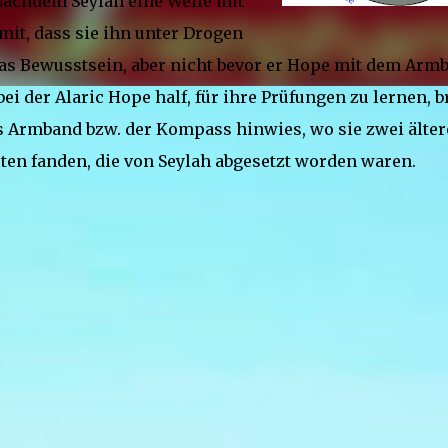
Nachdem Seylah eine Weile mit
mit, dass sie ihn unter Drogen
r das Bewusstsein, aber nicht bevor er Hope mit dem Arm
ei der Alaric Hope half, für ihre Prüfungen zu lernen, 
s Armband bzw. der Kompass hinwies, wo sie zwei älter
en fanden, die von Seylah abgesetzt worden waren.