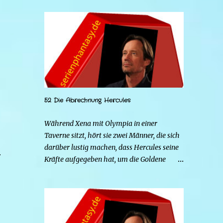
52 Die Abrechnung Hercules
Während Xena mit Olympia in einer
Taverne sitzt, hört sie zwei Männer, die sich
e
darüber lustig machen, dass Hercules seine
r
Kräfte aufgegeben hat, um die Goldene
Hirschkuh zu heiraten. Die beiden Frauen
gehen zu Hercules, um der Sache auf den
Grund zu gehen. Tatsächlich handelt es sich
bei den beiden Männern um Mars und Strife.
Serena ist glücklich mit ihrem neuen Leben