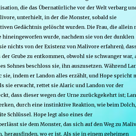
nisation, die das Übernatürliche vor der Welt verbarg un
ore, unterhielt, in der die Monster, sobald sie
ven Gedächtnis gelöscht wurden. Die Frau, die allein 
sie hineingeworfen wurde, nachdem sie von der dunklen
sie nichts von der Existenz von Malivore erfahren), das
us der Grube zu entkommen, obwohl sie schwanger war, 
res Sohnes beschloss sie, ihn auszusetzen. Während La
 sie, indem er Landon alles erzählt, und Hope spricht 
s sie erwacht, rettet sie Alaric und Landon vor der
kt, dass dieser wegen der Urne zurückgekehrt ist; La
erken, durch eine instinktive Reaktion, wie beim Dolch,
te Schlüssel. Hope legt also eines der
rlässt sie dem Monster, das sich auf den Weg zu Mali
n, herausfinden, wo er ist. Als sie in einem geheimen