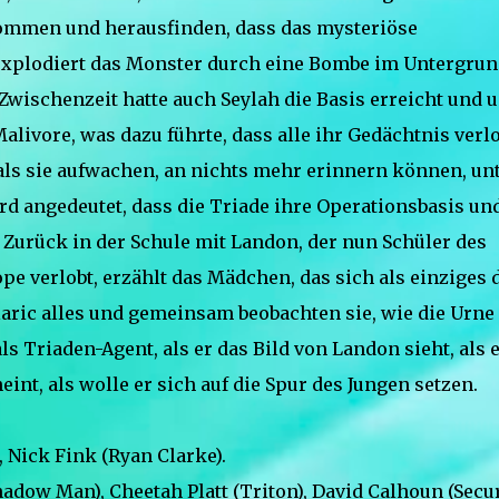
ommen und herausfinden, dass das mysteriöse
explodiert das Monster durch eine Bombe im Untergrun
Zwischenzeit hatte auch Seylah die Basis erreicht und 
Malivore, was dazu führte, dass alle ihr Gedächtnis verl
 als sie aufwachen, an nichts mehr erinnern können, un
ird angedeutet, dass die Triade ihre Operationsbasis un
 Zurück in der Schule mit Landon, der nun Schüler des
pe verlobt, erzählt das Mädchen, das sich als einziges 
aric alles und gemeinsam beobachten sie, wie die Urne
s Triaden-Agent, als er das Bild von Landon sieht, als 
int, als wolle er sich auf die Spur des Jungen setzen.
 Nick Fink (Ryan Clarke).
adow Man), Cheetah Platt (Triton), David Calhoun (Secur