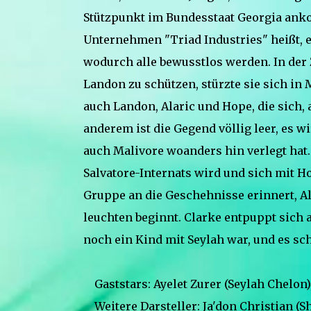
Stützpunkt im Bundesstaat Georgia ank
Unternehmen "Triad Industries" heißt, 
wodurch alle bewusstlos werden. In der 
Landon zu schützen, stürzte sie sich in 
auch Landon, Alaric und Hope, die sich,
anderem ist die Gegend völlig leer, es w
auch Malivore woanders hin verlegt hat.
Salvatore-Internats wird und sich mit Ho
Gruppe an die Geschehnisse erinnert, Al
leuchten beginnt. Clarke entpuppt sich al
noch ein Kind mit Seylah war, und es sche
Gaststars: Ayelet Zurer (Seylah Chelon),
Weitere Darsteller: Ja'don Christian (Sh