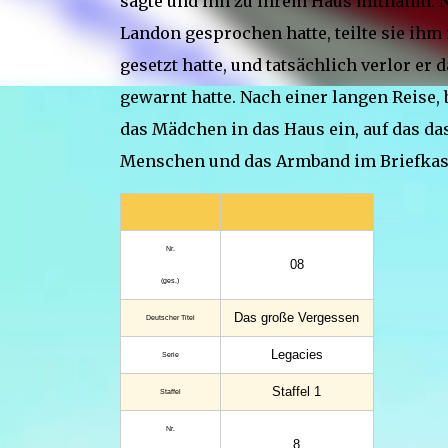
sagte und ihn zu ihrem Haus mitnahm. 
Landon gesprochen hatte, teilte sie ihm 
gesetzt hatte, und tatsächlich verlor e
gewarnt hatte. Nach einer langen Reise, b
das Mädchen in das Haus ein, auf das da
Menschen und das Armband im Briefkast
Nr.
08
(ges.)
Das große Vergessen
Deutscher Titel
Legacies
Serie
Staffel 1
Staffel
Nr.
8