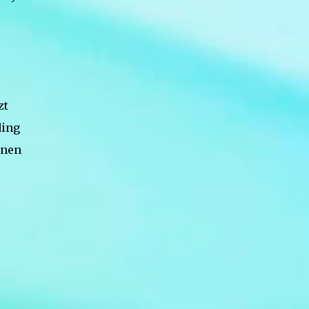
Claudio Guzman Drehbuch Sidney Sheldon
Sender deutschsprachige Erstausstrahlung
Sat.1 Serie Bezaubernde Jeannie (im
Original: I Dream of Jeannie) Bild: Jeannie at
Supanova Pop Culture Expo 2011 Von Eva
Rinaldi - Flickr, CC BY-SA 2.0,
zt
https://commons.wikimedia.org/w/index.ph
ding
p?curid=36974583 De...
rnen