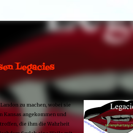
Direkt zum Hauptbereich
sen Legacies
h Landon zu machen, wobei sie
r in Kansas angekommen und
etroffen, die ihm die Wahrheit