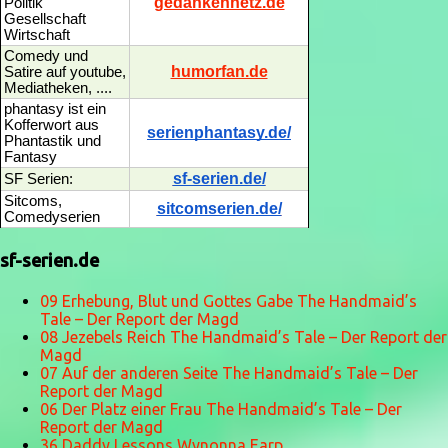
gedankennetz.de
Politik
Gesellschaft
Wirtschaft
Comedy und
humorfan.de
Satire auf youtube,
Mediatheken, ....
phantasy ist ein
Kofferwort aus
serienphantasy.de/
Phantastik und
Fantasy
sf-serien.de/
SF Serien:
Sitcoms,
sitcomserien.de/
Comedyserien
sf-serien.de
09 Erhebung, Blut und Gottes Gabe The Handmaid’s
Tale – Der Report der Magd
08 Jezebels Reich The Handmaid’s Tale – Der Report der
Magd
07 Auf der anderen Seite The Handmaid’s Tale – Der
Report der Magd
06 Der Platz einer Frau The Handmaid’s Tale – Der
Report der Magd
36 Daddy Lessons Wynonna Earp