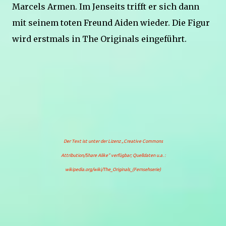
Marcels Armen. Im Jenseits trifft er sich dann
mit seinem toten Freund Aiden wieder. Die Figur
wird erstmals in The Originals eingeführt.
Der Text ist unter der Lizenz
„Creative Commons
Attribution/Share Alike“
verfügbar; Quelldaten u.a. :
wikipedia.org/wiki/The_Originals_(Fernsehserie)