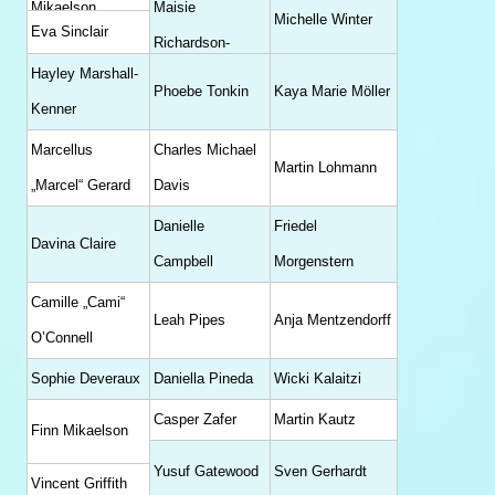
Mikaelson
Maisie
Michelle Winter
Eva Sinclair
Richardson-
Hayley Marshall-
Sellers
Phoebe Tonkin
Kaya Marie Möller
Kenner
Marcellus
Charles Michael
Martin Lohmann
„Marcel“ Gerard
Davis
Danielle
Friedel
Davina Claire
Campbell
Morgenstern
Camille „Cami“
Leah Pipes
Anja Mentzendorff
O’Connell
Sophie Deveraux
Daniella Pineda
Wicki Kalaitzi
Casper Zafer
Martin Kautz
Finn Mikaelson
Yusuf Gatewood
Sven Gerhardt
Vincent Griffith