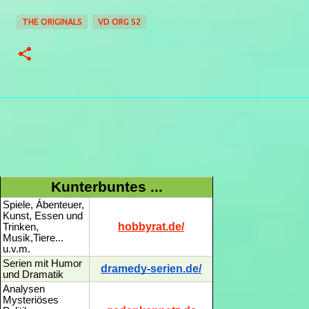
THE ORIGINALS
VD ORG S2
Kunterbuntes ...
Spiele, Ábenteuer,
Kunst, Essen und
hobbyrat.de/
Trinken,
Musik,Tiere...
u.v.m.
Serien mit Humor
dramedy-serien.de/
und Dramatik
Analysen
Mysteriöses