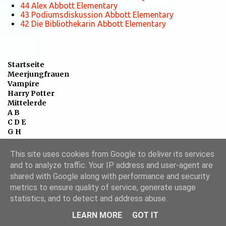
44 Alex Abbott Elementary
43 Podiumsdiskussion Abbott Elementary
42 Die Bibliothekarin Abbott Elementary
Startseite
Meerjungfrauen
Vampire
Harry Potter
Mittelerde
A B
C D E
G H
I J K
L M
This site uses cookies from Google to deliver its services
N O P
and to analyze traffic. Your IP address and user-agent are
Q R S
shared with Google along with performance and security
T - Z
metrics to ensure quality of service, generate usage
statistics, and to detect and address abuse.
Beliebte Posts
LEARN MORE
GOT IT