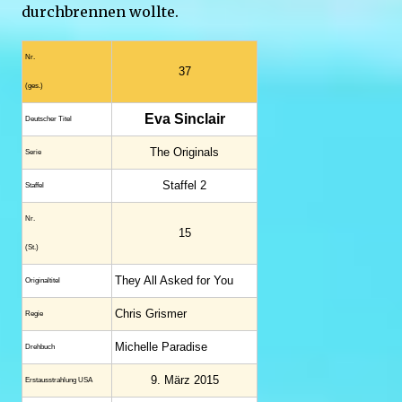
durchbrennen wollte.
Nr.
37
(ges.)
Eva Sinclair
Deutscher Titel
The Originals
Serie
Staffel 2
Staffel
Nr.
15
(St.)
They All Asked for You
Original­titel
Chris Grismer
Regie
Michelle Paradise
Drehbuch
9. März 2015
Erstaus­strahlung USA