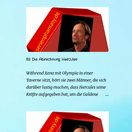
52 Die Abrechnung Hercules
Während Xena mit Olympia in einer
Taverne sitzt, hört sie zwei Männer, die sich
darüber lustig machen, dass Hercules seine
Kräfte aufgegeben hat, um die Goldene
Hirschkuh zu heiraten. Die beiden Frauen
gehen zu Hercules, um der Sache auf den
Grund zu gehen. Tatsächlich handelt es sich
bei den beiden Männern um Mars und Strife.
Serena ist glücklich mit ihrem neuen Leben