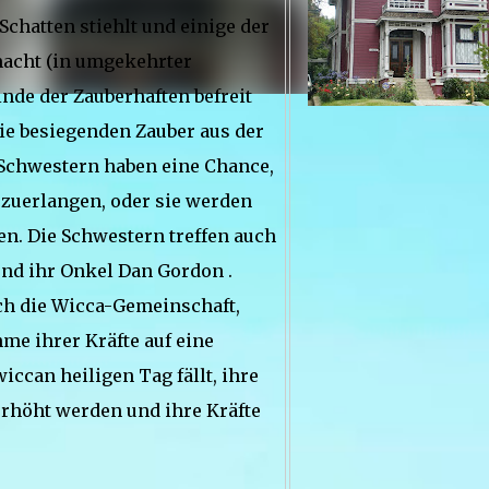
Schatten stiehlt und einige der
acht (in umgekehrter
einde der Zauberhaften befreit
die besiegenden Zauber aus der
Schwestern haben eine Chance,
rzuerlangen, oder sie werden
en.
Die Schwestern treffen auch
und ihr Onkel Dan Gordon .
ch die Wicca-Gemeinschaft,
me ihrer Kräfte auf eine
ccan heiligen Tag fällt, ihre
rhöht werden und ihre Kräfte