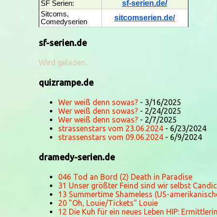
sf-serien.de/
SF Serien:
Sitcoms,
sitcomserien.de/
Comedyserien
sf-serien.de
Wird geladen...
quizrampe.de
Wer weiß denn sowas?
- 3/16/2025
Wer weiß denn sowas?
- 2/24/2025
Wer weiß denn sowas?
- 2/7/2025
strassenstars vom 23.06.2024
- 6/23/2024
strassenstars vom 09.06.2024
- 6/9/2024
dramedy-serien.de
046 Tod an Bord (2) Death in Paradise
31 Unser größter Feind sind wir selbst Candi
13 Summertime Shameless (US-amerikanische
20 "Oh, Louie/Tickets" Louie
12 Die Kuh für ein neues Leben HIP: Ermittler