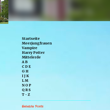
Startseite
Meerjungfrauen
Vampire
Harry Potter
Mittelerde
A B
C D E
G H
I J K
L M
N O P
Q R S
T - Z
Beliebte Posts