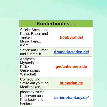
Kunterbuntes ...
Spiele, Ábenteuer,
Kunst, Essen und
hobbyrat.de/
Trinken,
Musik,Tiere...
u.v.m.
Serien mit Humor
dramedy-serien.de/
und Dramatik
Analysen
Mysteriöses
gedankennetz.de
Politik
Gesellschaft
Wirtschaft
Comedy und
humorfan.de
Satire auf youtube,
Mediatheken, ....
phantasy ist ein
Kofferwort aus
serienphantasy.de/
Phantastik und
Fantasy