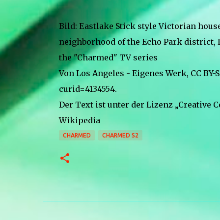
Bild: Eastlake Stick style Victorian hou
neighborhood of the Echo Park district,
the "Charmed" TV series
Von Los Angeles - Eigenes Werk, CC BY-
curid=4134554.
Der Text ist unter der Lizenz „Creative 
Wikipedia
CHARMED
CHARMED S2