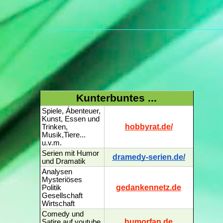
Kunterbuntes ...
Spiele, Ábenteuer,
Kunst, Essen und
hobbyrat.de/
Trinken,
Musik,Tiere...
u.v.m.
Serien mit Humor
dramedy-serien.de/
und Dramatik
Analysen
Mysteriöses
gedankennetz.de
Politik
Gesellschaft
Wirtschaft
Comedy und
humorfan.de
Satire auf youtube,