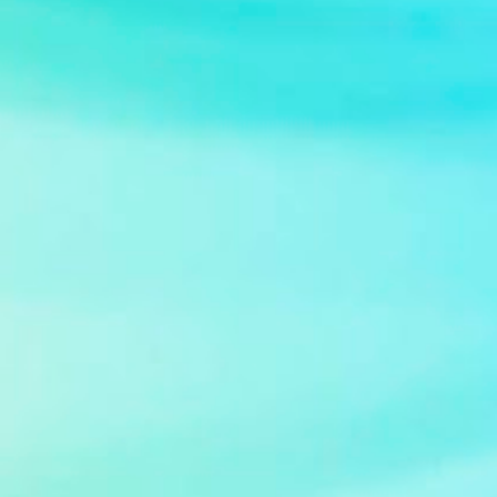
Claudio Guzman Drehbuch Sidney Sheldon
Sender deutschsprachige Erstausstrahlung
Sat.1 Serie Bezaubernde Jeannie (im
Original: I Dream of Jeannie) Bild: Jeannie at
Supanova Pop Culture Expo 2011 Von Eva
Rinaldi - Flickr, CC BY-SA 2.0,
https://commons.wikimedia.org/w/index.ph
p?curid=36974583 De...