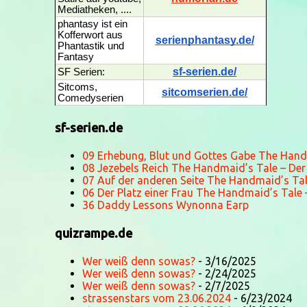
Mediatheken, ....
phantasy ist ein
Kofferwort aus
serienphantasy.de/
Phantastik und
Fantasy
sf-serien.de/
SF Serien:
Sitcoms,
sitcomserien.de/
Comedyserien
sf-serien.de
09 Erhebung, Blut und Gottes Gabe The Hand
08 Jezebels Reich The Handmaid’s Tale – De
07 Auf der anderen Seite The Handmaid’s Ta
06 Der Platz einer Frau The Handmaid’s Tale
36 Daddy Lessons Wynonna Earp
quizrampe.de
Wer weiß denn sowas?
- 3/16/2025
Wer weiß denn sowas?
- 2/24/2025
Wer weiß denn sowas?
- 2/7/2025
strassenstars vom 23.06.2024
- 6/23/2024