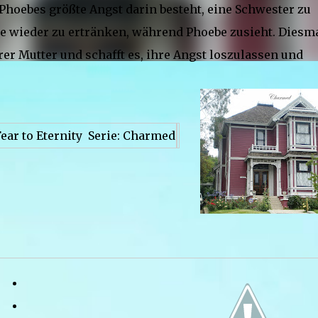
 Phoebes größte Angst darin besteht, eine Schwester zu
rue wieder zu ertränken, während Phoebe zusieht. Diesm
er Mutter und schafft es, ihre Angst loszulassen und
Fear to Eternity Serie: Charmed