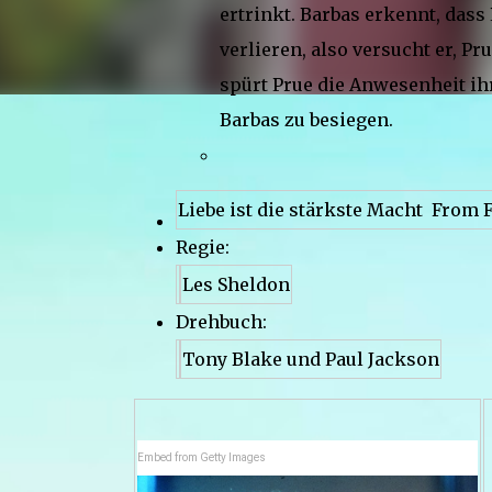
ertrinkt. Barbas erkennt, dass
verlieren, also versucht er, P
spürt Prue die Anwesenheit ihr
Barbas zu besiegen.
Liebe ist die stärkste Macht From 
Regie:
Les Sheldon
Drehbuch:
Tony Blake und Paul Jackson
Embed from Getty Images