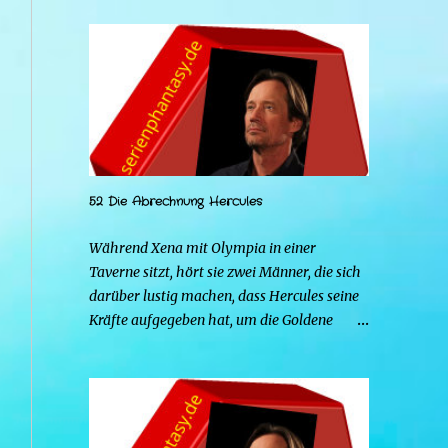
52 Die Abrechnung Hercules
Während Xena mit Olympia in einer
Taverne sitzt, hört sie zwei Männer, die sich
darüber lustig machen, dass Hercules seine
Kräfte aufgegeben hat, um die Goldene
Hirschkuh zu heiraten. Die beiden Frauen
gehen zu Hercules, um der Sache auf den
Grund zu gehen. Tatsächlich handelt es sich
bei den beiden Männern um Mars und Strife.
Serena ist glücklich mit ihrem neuen Leben