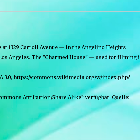
se at 1329 Carroll Avenue — in the Angelino Heights
 Los Angeles. The "Charmed House" — used for filming 
SA 3.0, https://commons.wikimedia.org/w/index.php?
Commons Attribution/Share Alike“ verfügbar; Quelle: