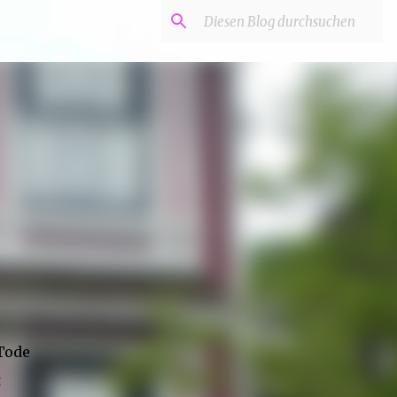
 Tode
t