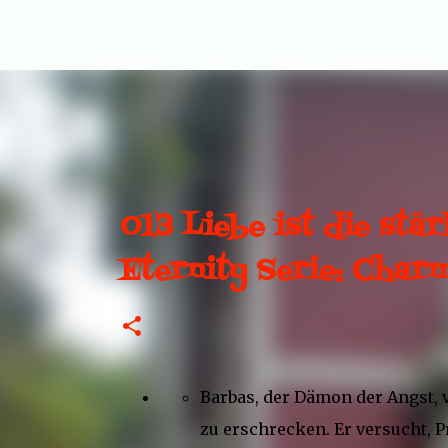
013 Liebe ist die stä
Eternity Serie: Char
Barbas, der Dämon der Angst, v
zu erschrecken. Er versucht, P