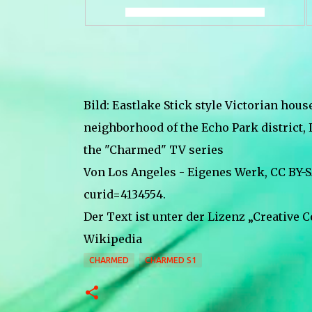
xxxxxxxxxxxxxxxxxxx xxxxxxxxxxxxxx
Bild: Eastlake Stick style Victorian hou
neighborhood of the Echo Park district,
the "Charmed" TV series
Von Los Angeles - Eigenes Werk, CC BY-
curid=4134554.
Der Text ist unter der Lizenz „Creative 
Wikipedia
CHARMED
CHARMED S1