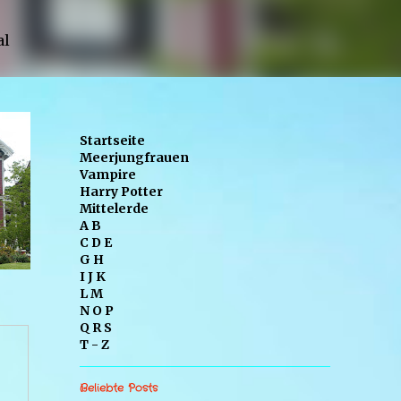
al
Startseite
Meerjungfrauen
Vampire
Harry Potter
Mittelerde
A B
C D E
G H
I J K
L M
N O P
Q R S
T - Z
Beliebte Posts