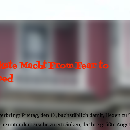
Direkt zum Hauptbereich
rkste Macht From Fear to
med
erbringt Freitag, den 13., buchstäblich damit, Hexen zu
rue unter der Dusche zu ertränken, da ihre größte Angs