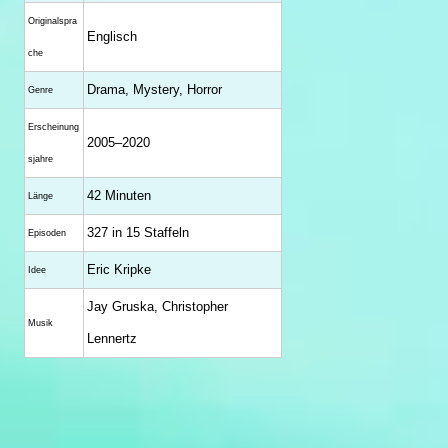
Originalspra
Englisch
che
Drama, Mystery, Horror
Genre
Erscheinung
2005–2020
sjahre
42 Minuten
Länge
327 in 15 Staffeln
Episoden
Eric Kripke
Idee
Jay Gruska, Christopher
Musik
Lennertz