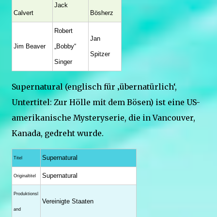
Jack
Calvert
Bösherz
Robert
Jan
Jim Beaver
„Bobby“
Spitzer
Singer
Supernatural (englisch für ‚übernatürlich‘,
Untertitel: Zur Hölle mit dem Bösen) ist eine US-
amerikanische Mysteryserie, die in Vancouver,
Kanada, gedreht wurde.
Supernatural
Titel
Supernatural
Originaltitel
Produktionsl
Vereinigte Staaten
and