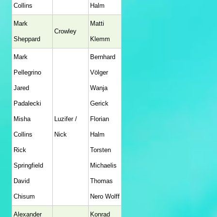
Collins
Halm
Mark
Matti
Crowley
Sheppard
Klemm
Mark
Bernhard
Pellegrino
Völger
Jared
Wanja
Padalecki
Gerick
Misha
Luzifer /
Florian
Collins
Nick
Halm
Rick
Torsten
Springfield
Michaelis
David
Thomas
Chisum
Nero Wolff
Alexander
Konrad