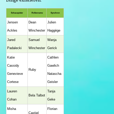
Dinge existieren.
Schauspieler
Rollenname
Synchron
Jensen
Dean
Julien
Ackles
Winchester
Haggège
Jared
Samuel
Wanja
Padalecki
Winchester
Gerick
Katie
Cathlen
Cassidy
Gawlich
Ruby
Genevieve
Natascha
Cortese
Geisler
Lauren
Tanja
Bela Talbot
Cohan
Geke
Misha
Florian
Castiel