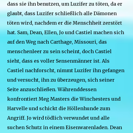
dass sie ihn benutzen, um Luzifer zu töten, da er
glaubt, dass Luzifer schließlich alle Dämonen
töten wird, nachdem er die Menschheit zerstört
hat. Sam, Dean, Ellen, Jo und Castiel machen sich
auf den Weg nach Carthage, Missouri, das
menschenleer zu sein scheint, doch Castiel
sieht, dass es voller Sensenmänner ist. Als
Castiel nachforscht, nimmt Luzifer ihn gefangen
und versucht, ihn zu überzeugen, sich seiner
Seite anzuschließen. Währenddessen
konfrontiert Meg Masters die Winchesters und
Harvelle und schickt die Höllenhunde zum
Angriff. Jo wird tödlich verwundet und alle
suchen Schutz in einem Eisenwarenladen. Dean