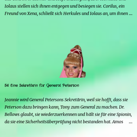
Iolaus stellen sich ihnen entgegen und besiegen sie. Corilus, ein
Freund von Xena, schließt sich Herkules und Iolaus an, um ihnen
zu helfen, aber die beiden sind nicht interessiert, da er, obwohl er
sich als großer Krieger ausgibt, nur ein Störfaktor ist. Strife warnt
Mars, auch wenn dieser glaubt, dass Serena ihm treu ergeben sein
wird. Strife erinnert ihn daran, dass auch Xena in der
Vergangenheit seine Favoritin war, bis Herkules sie dazu brachte,
ihm den Rücken zu kehren, und dass wahrscheinlich auch Serena
Herkules ihm vorziehen wird. Herkules überrascht Serena mit
einem Schmuckstück und bittet sie, ihn zu heiraten, aber sie
braucht Zeit, um ihm eine Antwort zu geben. Sie kann nicht mit
56 Eine Sekretärin für General Peterson
Menschen in Kontakt bleiben, da sie sonst zur Goldenen Hirschkuh
würde, was ein Problem darstellen würde. Außerdem möchte sie
Jeannie wird General Petersons Sekretärin, weil sie hofft, dass sie
Mars nicht respektlos gegenübertreten. Herkules ma...
Peterson dazu bringen kann, Tony zum General zu machen. Dr.
Bellows glaubt, sie wiederzuerkennen und hält sie für eine Spionin,
da sie eine Sicherheitsüberprüfung nicht bestanden hat. Amos
Lincoln (Bing Russell) von der C.I.A. taucht auf, weil es nirgendwo
eine Aufzeichnung über Jeannie gibt. Tony bringt Jeannie mit