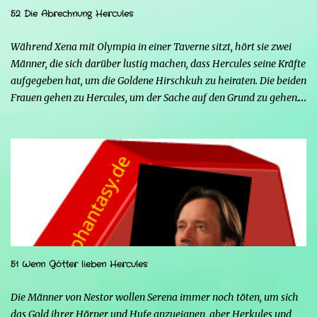
52 Die Abrechnung Hercules
Während Xena mit Olympia in einer Taverne sitzt, hört sie zwei
Männer, die sich darüber lustig machen, dass Hercules seine Kräfte
aufgegeben hat, um die Goldene Hirschkuh zu heiraten. Die beiden
Frauen gehen zu Hercules, um der Sache auf den Grund zu gehen.
Tatsächlich handelt es sich bei den beiden Männern um Mars und
Strife. Serena ist glücklich mit ihrem neuen Leben als Mensch,
denn nun kann sie nicht nur die Frau von Hercules sein, sondern
endlich auch Menschen berühren, ohne sich zu verwandeln. Mars
ist immer noch wütend auf Hercules, weil er Xena davon
überzeugt hat, nicht mehr seine Kämpferin sein zu wollen, und
nun steht sein Racheplan kurz vor der Vollendung. Einige Männer
im Dorf belästigen Serena, also stellt sich Hercules seiner Frau zur
Seite, um sie zu verteidigen, aber ohne seine Kräfte fällt es ihm
51 Wenn Götter lieben Hercules
schwerer, sich zu behaupten, und er riskiert sogar, zu sterben.
Glücklicherweise greift Iolao ein und hilft ihm, sie zu besiegen.
Die Männer von Nestor wollen Serena immer noch töten, um sich
Strife schürt mit seinen Kräften die Wut von...
das Gold ihrer Hörner und Hufe anzueignen, aber Herkules und