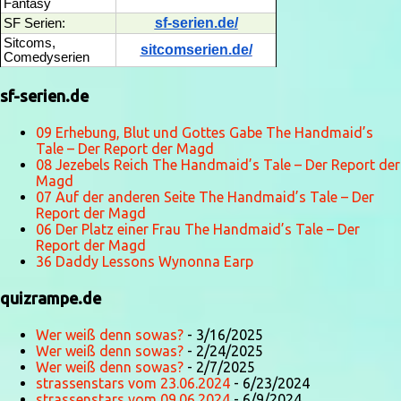
Fantasy
sf-serien.de/
SF Serien:
Sitcoms,
sitcomserien.de/
Comedyserien
sf-serien.de
09 Erhebung, Blut und Gottes Gabe The Handmaid’s
Tale – Der Report der Magd
08 Jezebels Reich The Handmaid’s Tale – Der Report der
Magd
07 Auf der anderen Seite The Handmaid’s Tale – Der
Report der Magd
06 Der Platz einer Frau The Handmaid’s Tale – Der
Report der Magd
36 Daddy Lessons Wynonna Earp
quizrampe.de
Wer weiß denn sowas?
- 3/16/2025
Wer weiß denn sowas?
- 2/24/2025
Wer weiß denn sowas?
- 2/7/2025
strassenstars vom 23.06.2024
- 6/23/2024
strassenstars vom 09.06.2024
- 6/9/2024