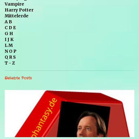
Vampire
Harry Potter
Mittelerde
A B
C D E
G H
I J K
L M
N O P
Q R S
T - Z
Beliebte Posts