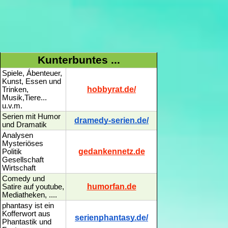
Kunterbuntes ...
Spiele, Ábenteuer,
Kunst, Essen und
hobbyrat.de/
Trinken,
Musik,Tiere...
u.v.m.
Serien mit Humor
dramedy-serien.de/
und Dramatik
Analysen
Mysteriöses
gedankennetz.de
Politik
Gesellschaft
Wirtschaft
Comedy und
humorfan.de
Satire auf youtube,
Mediatheken, ....
phantasy ist ein
Kofferwort aus
serienphantasy.de/
Phantastik und