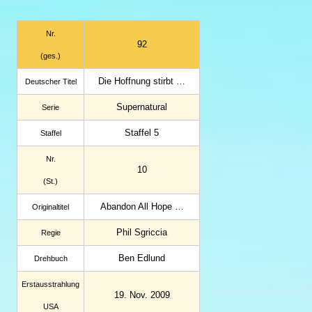
Nr.
92
(ges.)
Die Hoffnung stirbt …
Deutscher Titel
Supernatural
Serie
Staffel 5
Staffel
Nr.
10
(St.)
Abandon All Hope …
Original­titel
Phil Sgriccia
Regie
Ben Edlund
Drehbuch
Erstaus­strahlung
19. Nov. 2009
USA