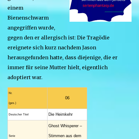
einem
Bienenschwarm
angegriffen wurde,
gegen den er allergisch ist: Die Tragödie
ereignete sich kurz nachdem Jason
herausgefunden hatte, dass diejenige, die er
immer für seine Mutter hielt, eigentlich
adoptiert war.
Nr.
06
(ges.)
Die Heimkehr
Deutscher Titel
Ghost Whisperer –
Stimmen aus dem
Serie