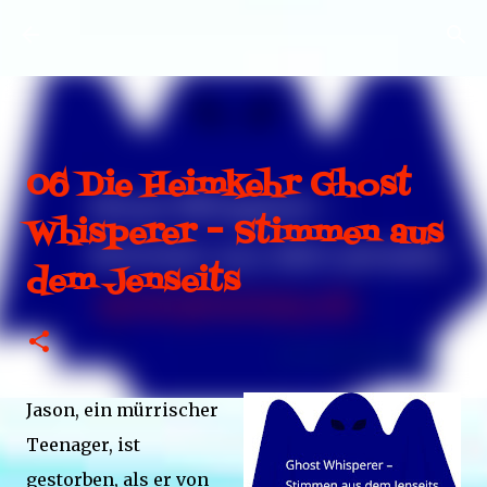
Direkt zum Hauptbereich
06 Die Heimkehr Ghost
Whisperer – Stimmen aus
dem Jenseits
Jason, ein mürrischer
Teenager, ist
gestorben, als er von