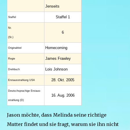
Jenseits
Staffel 1
Staffel
Nr.
6
(St.)
Homecoming
Original­titel
James Frawley
Regie
Lois Johnson
Drehbuch
28. Okt. 2005
Erstaus­strahlung USA
Deutsch­sprachige Erstaus­
16. Aug. 2006
strahlung (D)
Jason möchte, dass Melinda seine richtige
Mutter findet und sie fragt, warum sie ihn nicht