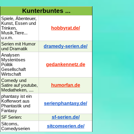
Kunterbuntes ...
Spiele, Ábenteuer,
Kunst, Essen und
hobbyrat.de/
Trinken,
Musik,Tiere...
u.v.m.
Serien mit Humor
dramedy-serien.de/
und Dramatik
Analysen
Mysteriöses
gedankennetz.de
Politik
Gesellschaft
Wirtschaft
Comedy und
humorfan.de
Satire auf youtube,
Mediatheken, ....
phantasy ist ein
Kofferwort aus
serienphantasy.de/
Phantastik und
Fantasy
sf-serien.de/
SF Serien:
Sitcoms,
sitcomserien.de/
Comedyserien