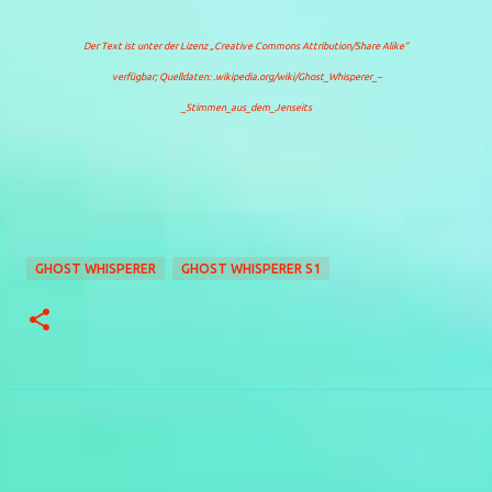
Der Text ist unter der Lizenz
„Creative Commons Attribution/Share Alike“
verfügbar; Quelldaten: .wikipedia.org/wiki/Ghost_Whisperer_–
_Stimmen_aus_dem_Jenseits
GHOST WHISPERER
GHOST WHISPERER S1