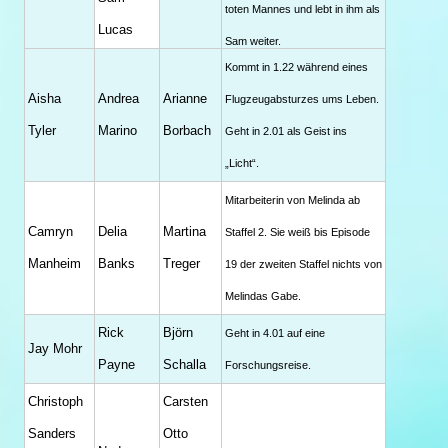
toten Mannes und lebt in ihm als
Lucas
Sam weiter.
Kommt in 1.22 während eines
Aisha
Andrea
Arianne
Flugzeugabsturzes ums Leben.
Tyler
Marino
Borbach
Geht in 2.01 als Geist ins
„Licht“.
Mitarbeiterin von Melinda ab
Camryn
Delia
Martina
Staffel 2. Sie weiß bis Episode
Manheim
Banks
Treger
19 der zweiten Staffel nichts von
Melindas Gabe.
Rick
Björn
Geht in 4.01 auf eine
Jay Mohr
Payne
Schalla
Forschungsreise.
Christoph
Carsten
Sanders
Otto