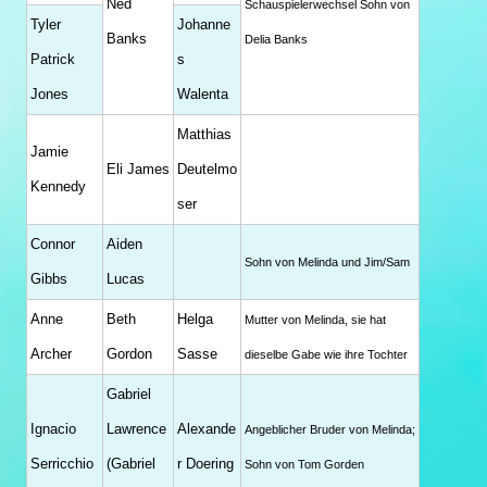
Ned
Schauspielerwechsel Sohn von
Tyler
Johanne
Banks
Delia Banks
Patrick
s
Jones
Walenta
Matthias
Jamie
Eli James
Deutelmo
Kennedy
ser
Connor
Aiden
Sohn von Melinda und Jim/Sam
Gibbs
Lucas
Anne
Beth
Helga
Mutter von Melinda, sie hat
Archer
Gordon
Sasse
dieselbe Gabe wie ihre Tochter
Gabriel
Ignacio
Lawrence
Alexande
Angeblicher Bruder von Melinda;
Serricchio
(Gabriel
r Doering
Sohn von Tom Gorden