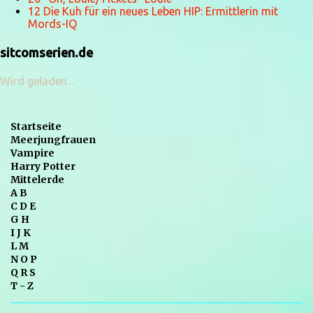
12 Die Kuh für ein neues Leben HIP: Ermittlerin mit
Mords-IQ
sitcomserien.de
Wird geladen...
Startseite
Meerjungfrauen
Vampire
Harry Potter
Mittelerde
A B
C D E
G H
I J K
L M
N O P
Q R S
T - Z