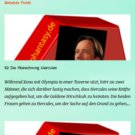
Beliebte Posts
52 Die Abrechnung Hercules
Während Xena mit Olympia in einer Taverne sitzt, hört sie zwei
Männer, die sich darüber lustig machen, dass Hercules seine Kräfte
aufgegeben hat, um die Goldene Hirschkuh zu heiraten. Die beiden
Frauen gehen zu Hercules, um der Sache auf den Grund zu gehen.
Tatsächlich handelt es sich bei den beiden Männern um Mars und
Strife. Serena ist glücklich mit ihrem neuen Leben als Mensch,
denn nun kann sie nicht nur die Frau von Hercules sein, sondern
endlich auch Menschen berühren, ohne sich zu verwandeln. Mars