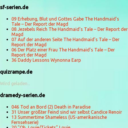
sf-serien.de
09 Erhebung, Blut und Gottes Gabe The Handmaid’s
Tale – Der Report der Magd
08 Jezebels Reich The Handmaid’s Tale – Der Report der
Magd
07 Auf der anderen Seite The Handmaid’s Tale – Der
Report der Magd
06 Der Platz einer Frau The Handmaid’s Tale – Der
Report der Magd
36 Daddy Lessons Wynonna Earp
quizrampe.de
Wird geladen...
dramedy-serien.de
046 Tod an Bord (2) Death in Paradise
31 Unser größter Feind sind wir selbst Candice Renoir
13 Summertime Shameless (US-amerikanische
Fernsehserie)
20 "Oh, Louie/Tickets" Louie