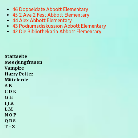
46 Doppeldate Abbott Elementary
45 2 Ava 2 Fest Abbott Elementary
44 Alex Abbott Elementary
43 Podiumsdiskussion Abbott Elementary
42 Die Bibliothekarin Abbott Elementary
Startseite
Meerjungfrauen
Vampire
Harry Potter
Mittelerde
A B
C D E
G H
I J K
L M
N O P
Q R S
T - Z