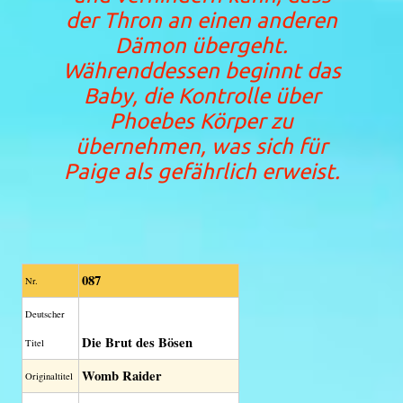
der Thron an einen anderen
Dämon übergeht.
Währenddessen beginnt das
Baby, die Kontrolle über
Phoebes Körper zu
übernehmen, was sich für
Paige als gefährlich erweist.
087
Nr.
Deutscher
Die Brut des Bösen
Titel
Womb Raider
Original­titel