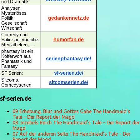
und Dramatik
Analysen
Mysteriöses
gedankennetz.de
Politik
Gesellschaft
Wirtschaft
Comedy und
humorfan.de
Satire auf youtube,
Mediatheken, ....
phantasy ist ein
Kofferwort aus
serienphantasy.de/
Phantastik und
Fantasy
sf-serien.de/
SF Serien:
Sitcoms,
sitcomserien.de/
Comedyserien
sf-serien.de
09 Erhebung, Blut und Gottes Gabe The Handmaid’s
Tale – Der Report der Magd
08 Jezebels Reich The Handmaid’s Tale – Der Report der
Magd
07 Auf der anderen Seite The Handmaid’s Tale – Der
Report der Magd