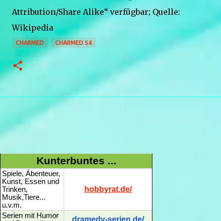
Attribution/Share Alike“ verfügbar; Quelle:
Wikipedia
CHARMED
CHARMED S4
Kunterbuntes ...
Spiele, Ábenteuer,
Kunst, Essen und
hobbyrat.de/
Trinken,
Musik,Tiere...
u.v.m.
Serien mit Humor
dramedy-serien.de/