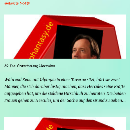
Beliebte Posts
52 Die Abrechnung Hercules
Während Xena mit Olympia in einer Taverne sitzt, hört sie zwei
Männer, die sich darüber lustig machen, dass Hercules seine Kräfte
aufgegeben hat, um die Goldene Hirschkuh zu heiraten. Die beiden
Frauen gehen zu Hercules, um der Sache auf den Grund zu gehen.
Tatsächlich handelt es sich bei den beiden Männern um Mars und
Strife. Serena ist glücklich mit ihrem neuen Leben als Mensch,
denn nun kann sie nicht nur die Frau von Hercules sein, sondern
endlich auch Menschen berühren, ohne sich zu verwandeln. Mars