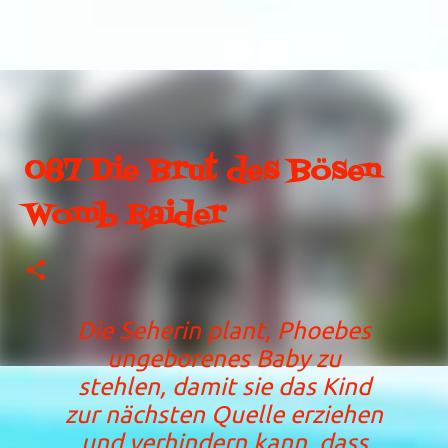
Direkt zum Hauptbereich
087 Die Brut des Bösen
Womb Raider
Die Seherin plant, Phoebes
ungeborenes Baby zu
stehlen, damit sie das Kind
zur nächsten Quelle erziehen
und verhindern kann, dass